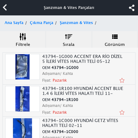
Şanzıman & Vites Parçaları
Ana Sayfa
Çıkma Parça
Şanzıman & Vites
Filtrele
Sırala
Görünüm
43794-1G000 ACCENT ERA RİO DİZEL
5 İLERİ VİTES HALATI TELİ 05-12
OEM
43794-1G000
Adıyaman/ Kahta
Fiyat:
Pazarlık
43794-1R100 HYUNDAİ ACCENT BLUE
1.4 6 İLERİ VİTES HALATI TELİ 11-
OEM
43794-1R100
Adıyaman/ Kahta
Fiyat:
Pazarlık
43794-1C000 HYUNDAİ GETZ VİTES
HALATI TELİ 02-11
OEM
43794-1C000
Adıyaman/ Kahta