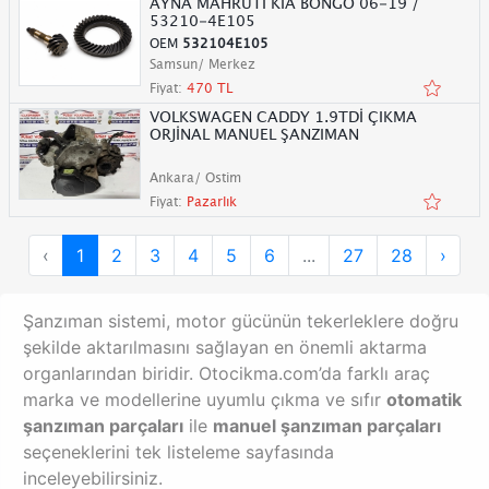
AYNA MAHRUTİ KİA BONGO 06-19 /
53210-4E105
OEM
532104E105
Samsun/ Merkez
Fiyat:
470 TL
VOLKSWAGEN CADDY 1.9TDİ ÇIKMA
ORJİNAL MANUEL ŞANZIMAN
Ankara/ Ostim
Fiyat:
Pazarlık
‹
1
2
3
4
5
6
...
27
28
›
Şanzıman sistemi, motor gücünün tekerleklere doğru
şekilde aktarılmasını sağlayan en önemli aktarma
organlarından biridir. Otocikma.com’da farklı araç
marka ve modellerine uyumlu çıkma ve sıfır
otomatik
şanzıman parçaları
ile
manuel şanzıman parçaları
seçeneklerini tek listeleme sayfasında
inceleyebilirsiniz.