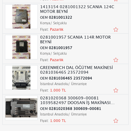
1413154 0281001322 SCANIA 124C
MOTOR BEYNİ
OEM
0281001322
Konya/ Selçuklu
Fiyat:
Pazarlık
0281001957 SCANIA 114R MOTOR
BEYNİ
OEM
0281001957
Konya/ Selçuklu
Fiyat:
Pazarlık
GREENMECH DAL ÖĞÜTME MAKİNESİ
0281036465 23572094
OEM
0281036465 23572094
İstanbul Anadolu/ Ümraniye
Fiyat:
1.000 TL
0281020368 300609-00081
1039582497 DOOSAN İŞ MAKİNASI
ECU
OEM
0281020368 300609-00081
İstanbul Anadolu/ Ümraniye
Fiyat:
1.000 TL