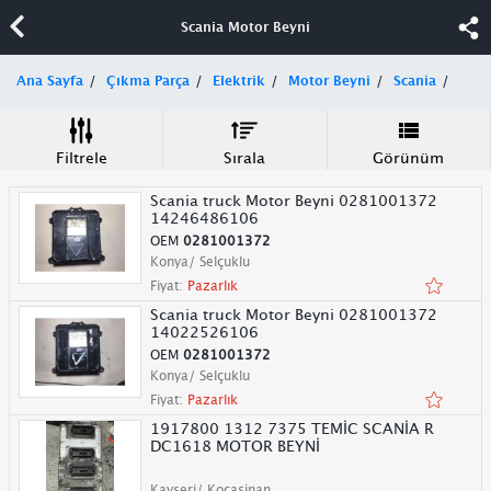
Scania Motor Beyni
Ana Sayfa
Çıkma Parça
Elektrik
Motor Beyni
Scania
Filtrele
Sırala
Görünüm
Scania truck Motor Beyni 0281001372
14246486106
OEM
0281001372
Konya/ Selçuklu
Fiyat:
Pazarlık
Scania truck Motor Beyni 0281001372
14022526106
OEM
0281001372
Konya/ Selçuklu
Fiyat:
Pazarlık
1917800 1312 7375 TEMİC SCANİA R
DC1618 MOTOR BEYNİ
Kayseri/ Kocasinan