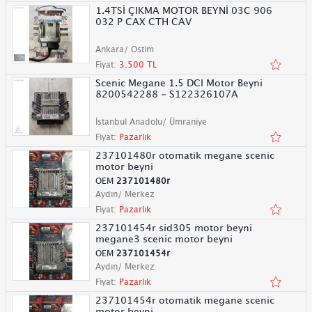
1.4TSİ ÇIKMA MOTOR BEYNİ 03C 906
032 P CAX CTH CAV
Ankara/ Ostim
Fiyat:
3.500 TL
Scenic Megane 1.5 DCI Motor Beyni
8200542288 - S122326107A
İstanbul Anadolu/ Ümraniye
Fiyat:
Pazarlık
237101480r otomatik megane scenic
motor beyni
OEM
237101480r
Aydın/ Merkez
Fiyat:
Pazarlık
237101454r sid305 motor beyni
megane3 scenic motor beyni
OEM
237101454r
Aydın/ Merkez
Fiyat:
Pazarlık
237101454r otomatik megane scenic
motor beyni