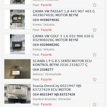
Fiyat:
Pazarlık
ÇIKMA VW PASSAT 1.8 443 907 403 G
443907403G MOTOR BEYNİ
OEM
443907403G
Konya/ Selçuklu
Fiyat:
Pazarlık
ÇIKMA VW GOLF 3 1.6 032 906 026 G
032906026G MOTOR BEYNİ
OEM
032906026G
Konya/ Selçuklu
Fiyat:
Pazarlık
SCANİA L P G R S SERİSİ MOTOR ECU
KONTROL BEYNİ 2016 2338277 Ç
OEM
2338277
Ankara/ Yenimahalle
Fiyat:
Pazarlık
Scania OmniCity 6021947 HJS
63727429 ECU MOTOR
OEM
6021947 HJS 63727429
İstanbul Anadolu/ Ümraniye
Fiyat:
Pazarlık