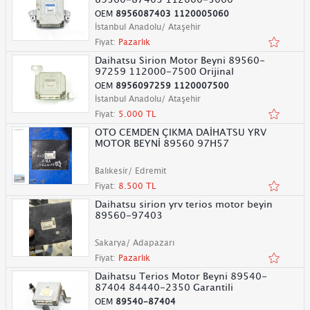
OEM
8956087403 1120005060
İstanbul Anadolu/ Ataşehir
Fiyat:
Pazarlık
Daihatsu Sirion Motor Beyni 89560-
97259 112000-7500 Orijinal
OEM
8956097259 1120007500
İstanbul Anadolu/ Ataşehir
Fiyat:
5.000 TL
OTO CEMDEN ÇIKMA DAİHATSU YRV
MOTOR BEYNİ 89560 97H57
Balıkesir/ Edremit
Fiyat:
8.500 TL
Daihatsu sirion yrv terios motor beyin
89560-97403
Sakarya/ Adapazarı
Fiyat:
Pazarlık
Daihatsu Terios Motor Beyni 89540-
87404 84440-2350 Garantili
OEM
89540-87404