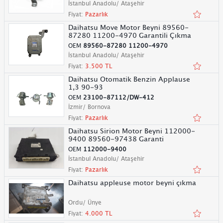
İstanbul Anadolu/ Ataşehir
Fiyat:
Pazarlık
Daihatsu Move Motor Beyni 89560-
87280 11200-4970 Garantili Çıkma
OEM
89560-87280 11200-4970
İstanbul Anadolu/ Ataşehir
Fiyat:
3.500 TL
Daihatsu Otomatik Benzin Applause
1,3 90-93
OEM
23100-87112/DW-412
İzmir/ Bornova
Fiyat:
Pazarlık
Daihatsu Sirion Motor Beyni 112000-
9400 89560-97438 Garanti
OEM
112000-9400
İstanbul Anadolu/ Ataşehir
Fiyat:
Pazarlık
Daihatsu appleuse motor beyni çıkma
Ordu/ Ünye
Fiyat:
4.000 TL