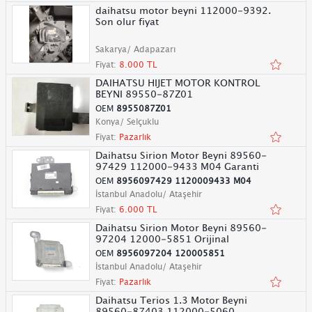
daihatsu motor beyni 112000-9392.
Son olur fiyat
Sakarya/ Adapazarı
Fiyat:
8.000 TL
DAIHATSU HIJET MOTOR KONTROL
BEYNI 89550-87Z01
OEM
8955087Z01
Konya/ Selçuklu
Fiyat:
Pazarlık
Daihatsu Sirion Motor Beyni 89560-
97429 112000-9433 M04 Garanti
OEM
8956097429 1120009433 M04
İstanbul Anadolu/ Ataşehir
Fiyat:
6.000 TL
Daihatsu Sirion Motor Beyni 89560-
97204 12000-5851 Orijinal
OEM
8956097204 120005851
İstanbul Anadolu/ Ataşehir
Fiyat:
Pazarlık
Daihatsu Terios 1.3 Motor Beyni
89560-87403 112000-5060