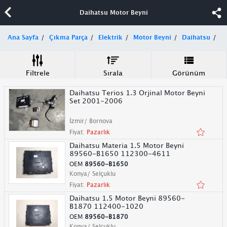
Daihatsu Motor Beyni
Ana Sayfa
Çıkma Parça
Elektrik
Motor Beyni
Daihatsu
Filtrele
Sırala
Görünüm
Daihatsu Terios 1.3 Orjinal Motor Beyni
Set 2001-2006
İzmir/ Bornova
Fiyat:
Pazarlık
Daihatsu Materia 1.5 Motor Beyni
89560-B1650 112300-4611
OEM
89560-B1650
Konya/ Selçuklu
Fiyat:
Pazarlık
Daihatsu 1.5 Motor Beyni 89560-
B1870 112400-1020
OEM
89560-B1870
Konya/ Selçuklu