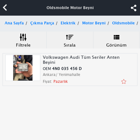
Oldsmobile Motor Beyni
Ana Sayfa
Çıkma Parça
Elektrik
Motor Beyni
Oldsmobile
Filtrele
Sırala
Görünüm
Volkswagen Audi Tüm Seriler Anten
Beyini
OEM
4N0 035 456 D
Ankara/ Yenimahalle
Fiyat:
Pazarlık