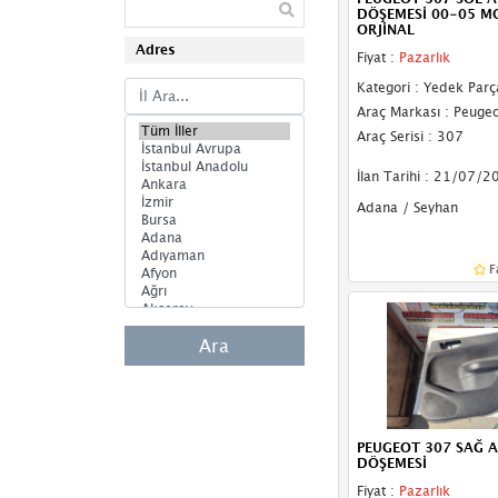
DÖŞEMESİ 00-05 M
ORJİNAL
Adres
Fiyat :
Pazarlık
Kategori : Yedek Parç
Araç Markası : Peugeo
Araç Serisi : 307
İlan Tarihi : 21/07/2
Adana / Seyhan
F
Ara
PEUGEOT 307 SAĞ A
DÖŞEMESİ
Fiyat :
Pazarlık