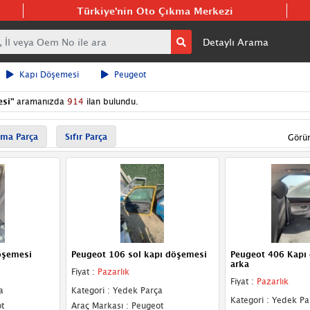
Türkiye'nin Oto Çıkma Merkezi
Detaylı Arama
Kapı Döşemesi
Peugeot
esi
"
aramanızda
914
ilan bulundu.
ma Parça
Sıfır Parça
Görü
öşemesi
Peugeot 106 sol kapı döşemesi
Peugeot 406 Kapı
arka
Fiyat :
Pazarlık
Fiyat :
Pazarlık
a
Kategori : Yedek Parça
Kategori : Yedek Pa
t
Araç Markası : Peugeot