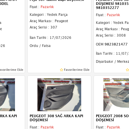
ODEL
DÜŞEMESİ 98103
Fiyat :
Pazarlık
9810352277
Kategori : Yedek Parça
Fiyat :
Pazarlık
Araç Markası : Peugeot
a
Kategori : Yedek Pa
Araç Serisi : 307
t
Araç Markası : Peug
Araç Serisi : 3008
İlan Tarihi : 17/07/2026
OEM
9823821477 981035
026
Ordu / Fatsa
İlan Tarihi : 11/07
Diyarbakır / Merke
avorilerime Ekle
Favorilerime Ekle
RKA KAPI
PEUGEOT 308 SAĞ ARKA KAPI
PEUGEOT 2008 SO
DÖŞEMESİ
DÖŞEMESİ
Fiyat :
Pazarlık
Fiyat :
Pazarlık