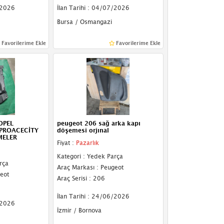
/2026
İlan Tarihi : 04/07/2026
Bursa / Osmangazi
Favorilerime Ekle
Favorilerime Ekle
OPEL
peugeot 206 sağ arka kapı
PROACECİTY
döşemesi orjınal
MELER
Fiyat :
Pazarlık
Kategori : Yedek Parça
rça
Araç Markası : Peugeot
eot
Araç Serisi : 206
İlan Tarihi : 24/06/2026
/2026
İzmir / Bornova