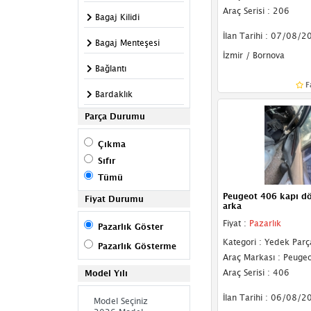
Araç Serisi : 206
Bagaj Kilidi
İlan Tarihi : 07/08/2
Bagaj Menteşesi
İzmir / Bornova
Bağlantı
F
Bardaklık
Parça Durumu
Bilya
Çıkma
Cam Açma Kolu
Sıfır
Cam Düğme
Tümü
Çerçevesi
Peugeot 406 kapı d
Fiyat Durumu
arka
Cam Fitili
Fiyat :
Pazarlık
Pazarlık Göster
Cam Krikosu
Kategori : Yedek Parç
Pazarlık Gösterme
Araç Markası : Peugeo
Cıvata
Araç Serisi : 406
Model Yılı
Çeki Demir Kapağı
İlan Tarihi : 06/08/2