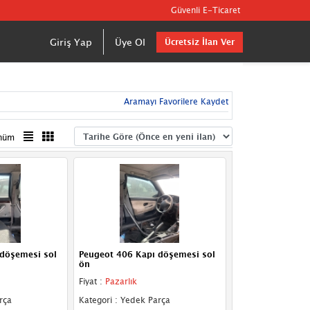
Güvenli E-Ticaret
Giriş Yap
Üye Ol
Ücretsiz İlan Ver
Aramayı Favorilere Kaydet
nüm
 döşemesi sol
Peugeot 406 Kapı döşemesi sol
ön
Fiyat :
Pazarlık
rça
Kategori : Yedek Parça