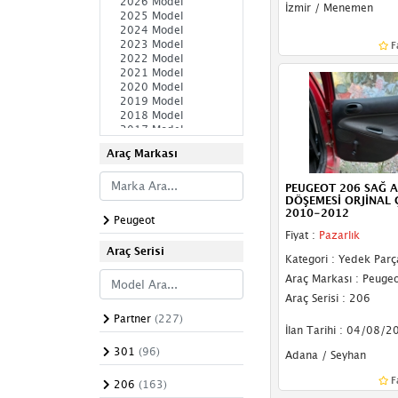
Depo Kapağı
İzmir / Menemen
El Freni
F
Emniyet Kemeri
Far Yıkama Kapağı
Gaz Teli
Araç Markası
Hortum
PEUGEOT 206 SAĞ A
Jikle Teli
DÖŞEMESİ ORJİNAL
2010-2012
Peugeot
Kapı Döşemesi
Fiyat :
Pazarlık
Araç Serisi
Kategori : Yedek Parç
Kapı Fitili
Araç Markası : Peugeo
Kapı Gergisi
Araç Serisi : 206
Partner
(227)
Kapı Kilidi
İlan Tarihi : 04/08/2
301
(96)
Adana / Seyhan
Kapı Kolu
F
206
(163)
Kapı Menteşesi