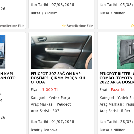
İlan Tarihi : 07/08/2026
İlan Tarihi : 05/08
026
Bursa / Yıldırım
Bursa / Nilüfer
avorilerime Ekle
Favorilerime Ekle
N KAPI
PEUGEOT 307 SAĞ ÖN KAPI
PEUGEOT RİFTER-
SAN OTO
DÖŞEMESİ ÇIKMA PARÇA KUL
COMBO-TOYOTA 
OTODA
2022 ARKA DÖŞE
Fiyat :
5.000 TL
Fiyat :
Pazarlık
a
Kategori : Yedek Parça
Kategori : Yedek Pa
t
Araç Markası : Peugeot
Araç Markası : Peug
Araç Serisi : 307
Araç Serisi : Rifter
026
İlan Tarihi : 01/07/2026
İlan Tarihi : 28/07
İzmir / Bornova
Bursa / Nilüfer