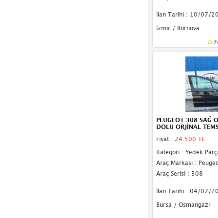
İlan Tarihi : 10/07/2
İzmir / Bornova
F
PEUGEOT 308 SAĞ Ö
DOLU ORJİNAL TEM
Fiyat :
24.500 TL
Kategori : Yedek Parç
Araç Markası : Peugeo
Araç Serisi : 308
İlan Tarihi : 04/07/2
Bursa / Osmangazi