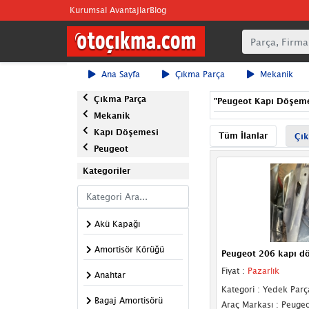
Kurumsal Avantajlar
Blog
Ana Sayfa
Çıkma Parça
Mekanik
Çıkma Parça
"
Peugeot Kapı Döşem
Mekanik
Kapı Döşemesi
Tüm İlanlar
Çık
Peugeot
Kategoriler
Akü Kapağı
Amortisör Körüğü
Peugeot 206 kapı d
Fiyat :
Pazarlık
Anahtar
Kategori : Yedek Parç
Bagaj Amortisörü
Araç Markası : Peugeo