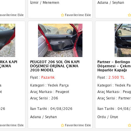
İzmir / Menemen
Adana / Seyhan
avorilerime Ekle
Favorilerime Ekle
RKA KAPI
PEUGEOT 206 SOL ÖN KAPI
Partner - Berlingo
 ÇIKMA
DÖŞEMESİ ORJİNAL ÇIKMA
Döşemesi - Çekm
2010 MODEL
Hoparlör Kapağı
Fiyat :
Pazarlık
Fiyat :
2.500 TL
a
Kategori : Yedek Parça
Kategori : Yedek Pa
t
Araç Markası : Peugeot
Araç Markası : Peug
Araç Serisi : 206
Araç Serisi : Partner
026
İlan Tarihi : 04/08/2026
İlan Tarihi : 04/08
Adana / Seyhan
Ordu / Ünye
avorilerime Ekle
Favorilerime Ekle