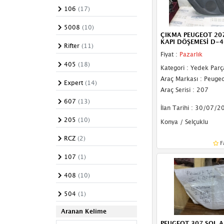
106
(17)
Pedal
5008
(10)
Silecek Mekanizması
ÇIKMA PEUGEOT 20
KAPI DÖŞEMESİ D-4
Rifter
(11)
Silecek Suyu Deposu
Fiyat :
Pazarlık
405
(18)
Kategori : Yedek Parç
Somun
Araç Markası : Peugeo
Expert
(14)
Su Fıskiyesi
Araç Serisi : 207
607
(13)
Taban Döşemesi
İlan Tarihi : 30/07/2
205
(10)
Konya / Selçuklu
Takoz
RCZ
(2)
F
Tavan Döşemesi
107
(1)
Tel
408
(10)
Trim
504
(1)
Vites Topuzu
Aranan Kelime
PEUGEOT 307 SOL A