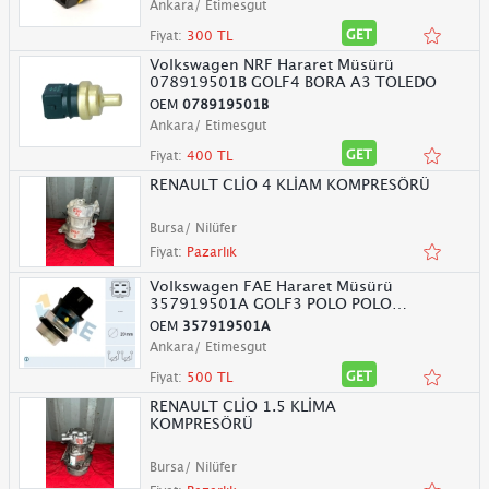
Ankara/ Etimesgut
GET
Fiyat:
300 TL
Volkswagen NRF Hararet Müsürü
078919501B GOLF4 BORA A3 TOLEDO
OEM
078919501B
Ankara/ Etimesgut
GET
Fiyat:
400 TL
RENAULT CLİO 4 KLİAM KOMPRESÖRÜ
Bursa/ Nilüfer
Fiyat:
Pazarlık
Volkswagen FAE Hararet Müsürü
357919501A GOLF3 POLO POLO
CLASSIC
OEM
357919501A
Ankara/ Etimesgut
GET
Fiyat:
500 TL
RENAULT CLİO 1.5 KLİMA
KOMPRESÖRÜ
Bursa/ Nilüfer