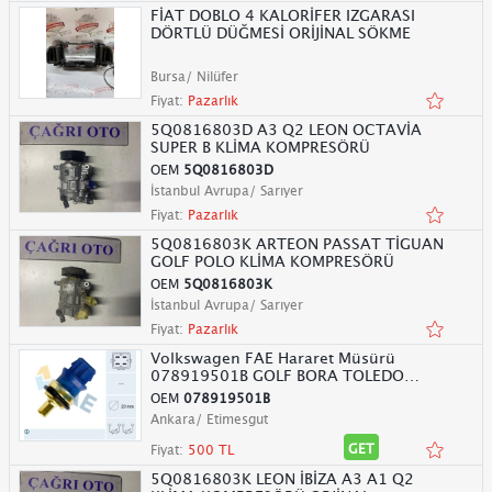
FİAT DOBLO 4 KALORİFER IZGARASI
DÖRTLÜ DÜĞMESİ ORİJİNAL SÖKME
Bursa/ Nilüfer
Fiyat:
Pazarlık
5Q0816803D A3 Q2 LEON OCTAVİA
SUPER B KLİMA KOMPRESÖRÜ
OEM
5Q0816803D
İstanbul Avrupa/ Sarıyer
Fiyat:
Pazarlık
5Q0816803K ARTEON PASSAT TİGUAN
GOLF POLO KLİMA KOMPRESÖRÜ
OEM
5Q0816803K
İstanbul Avrupa/ Sarıyer
Fiyat:
Pazarlık
Volkswagen FAE Hararet Müsürü
078919501B GOLF BORA TOLEDO
OCTAVIA
OEM
078919501B
Ankara/ Etimesgut
GET
Fiyat:
500 TL
5Q0816803K LEON İBİZA A3 A1 Q2