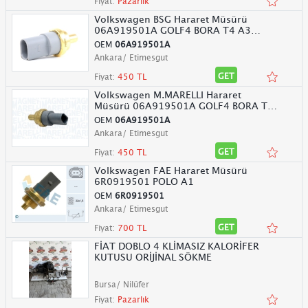
Fiyat:
Pazarlık
Volkswagen BSG Hararet Müsürü
06A919501A GOLF4 BORA T4 A3
TOLEDO
OEM
06A919501A
Ankara/ Etimesgut
GET
Fiyat:
450 TL
Volkswagen M.MARELLI Hararet
Müsürü 06A919501A GOLF4 BORA T4
A3
OEM
06A919501A
Ankara/ Etimesgut
GET
Fiyat:
450 TL
Volkswagen FAE Hararet Müsürü
6R0919501 POLO A1
OEM
6R0919501
Ankara/ Etimesgut
GET
Fiyat:
700 TL
FİAT DOBLO 4 KLİMASIZ KALORİFER
KUTUSU ORİJİNAL SÖKME
Bursa/ Nilüfer
Fiyat:
Pazarlık