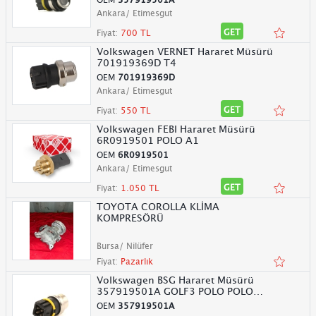
Ankara/ Etimesgut
GET
Fiyat:
700 TL
Volkswagen VERNET Hararet Müsürü
701919369D T4
OEM
701919369D
Ankara/ Etimesgut
GET
Fiyat:
550 TL
Volkswagen FEBI Hararet Müsürü
6R0919501 POLO A1
OEM
6R0919501
Ankara/ Etimesgut
GET
Fiyat:
1.050 TL
TOYOTA COROLLA KLİMA
KOMPRESÖRÜ
Bursa/ Nilüfer
Fiyat:
Pazarlık
Volkswagen BSG Hararet Müsürü
357919501A GOLF3 POLO POLO
CLASSIC
OEM
357919501A