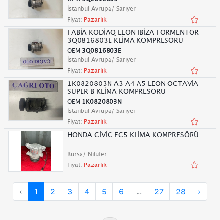
İstanbul Avrupa/ Sarıyer
Fiyat:
Pazarlık
FABİA KODİAQ LEON IBİZA FORMENTOR
3Q0816803E KLİMA KOMPRESÖRÜ
OEM
3Q0816803E
İstanbul Avrupa/ Sarıyer
Fiyat:
Pazarlık
1K0820803N A3 A4 A5 LEON OCTAVİA
SUPER B KLİMA KOMPRESÖRÜ
OEM
1K0820803N
İstanbul Avrupa/ Sarıyer
Fiyat:
Pazarlık
HONDA CİVİC FC5 KLİMA KOMPRESÖRÜ
Bursa/ Nilüfer
Fiyat:
Pazarlık
‹
1
2
3
4
5
6
...
27
28
›