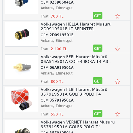
OEM
025906041A
Ankara/ Etimesgut
GET
Fiyat:
700 TL
Volkswagen HELLA Hararet Müsürü
2D0919501B LT SPRINTER
OEM
2D0919501B
Ankara/ Etimesgut
GET
Fiyat:
2.400 TL
Volkswagen FEBI Hararet Müsürü
06A919501A GOLF4 BORA T4 A3
TOLEDO
OEM
06A919501A
Ankara/ Etimesgut
GET
Fiyat:
800 TL
Volkswagen FEBI Hararet Müsürü
357919501A GOLF3 POLO T4
OEM
357919501A
Ankara/ Etimesgut
GET
Fiyat:
550 TL
Volkswagen VERNET Hararet Müsürü
357919501A GOLF3 POLO T4
OEM
357919501A