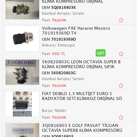
KLİMA KOMPRESÖRÜ ORJİNAL
OEM
5Q0816803K
İstanbul Avrupa/ Sarıyer
Fiyat:
Pazarlık
Volkswagen FAE Hararet Müsürü
701919369D T4
OEM
701919369D
Ankara/ Etimesgut
GET
Fiyat:
600 TL
5K0820803G LEON OCTAVİA SUPER B
KLİMA KOMPRESÖRÜ ORJİNAL SIFIR
OEM
5K0820803G
İstanbul Avrupa/ Sarıyer
Fiyat:
Pazarlık
FİAT DOBLO 1.3 MULTİJET EURO 5
RADYATÖR SETİ KLİMASIZ ORİJİNAL SÖ
Bursa/ Nilüfer
Fiyat:
Pazarlık
3Q0816803 E GOLF PASSAT TİGUAN
OCTAVİA SUPERB KLİMA KOMPRESÖRÜ
OEM
3Q0816803