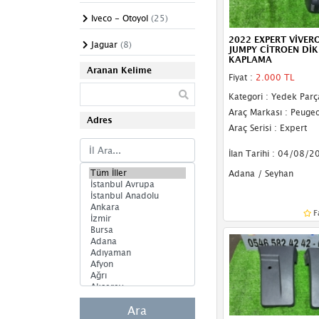
Pedal
Iveco - Otoyol
(25)
Silecek Mekanizması
2022 EXPERT VİVER
Jaguar
(8)
JUMPY CİTROEN DİK
Silecek Suyu Deposu
KAPLAMA
Aranan Kelime
Jeep
(45)
Fiyat :
2.000 TL
Somun
Kategori : Yedek Parç
Kia
(91)
Su Fıskiyesi
Araç Markası : Peugeo
Adres
Lada
(2)
Araç Serisi : Expert
Taban Döşemesi
Lancia
(1)
İlan Tarihi : 04/08/2
Takoz
Adana / Seyhan
Land Rover
(75)
Tavan Döşemesi
Lexus
(1)
F
Tel
Lincoln
(1)
Trim
Mahindra
(1)
Vites Topuzu
MAN
(2)
Maserati
(6)
Ara