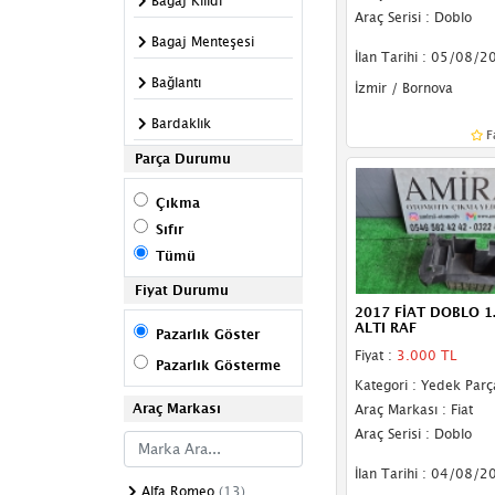
Bagaj Kilidi
Araç Serisi : Doblo
Bagaj Menteşesi
İlan Tarihi : 05/08/2
Bağlantı
İzmir / Bornova
Bardaklık
F
Parça Durumu
Bilya
Çıkma
Cam Açma Kolu
Sıfır
Cam Düğme
Tümü
Çerçevesi
Fiyat Durumu
Cam Fitili
2017 FİAT DOBLO 1
ALTI RAF
Pazarlık Göster
Cam Krikosu
Fiyat :
3.000 TL
Pazarlık Gösterme
Kategori : Yedek Parç
Cıvata
Araç Markası
Araç Markası : Fiat
Çeki Demir Kapağı
Araç Serisi : Doblo
Depo Kapağı
İlan Tarihi : 04/08/2
Alfa Romeo
(13)