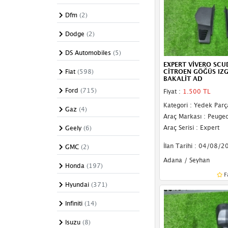
Kaput Açma Kolu
Dfm
(2)
Kaput Açma Mandalı
Dodge
(2)
Kaput Açma Teli
DS Automobiles
(5)
Kaput Amortisörü
EXPERT VİVERO SCU
Fiat
(598)
CİTROEN GÖĞÜS IZ
BAKALİT AD
Kaput İzolasyonu
Ford
(715)
Fiyat :
1.500 TL
Kaput Menteşesi
Kategori : Yedek Parç
Gaz
(4)
Araç Markası : Peugeo
Kelepçe
Araç Serisi : Expert
Geely
(6)
Kolçak
İlan Tarihi : 04/08/2
GMC
(2)
Koltuk
Adana / Seyhan
Honda
(197)
Koltuk Başlığı
F
Hyundai
(371)
Küllük
Infiniti
(14)
Orta Konsol
Isuzu
(8)