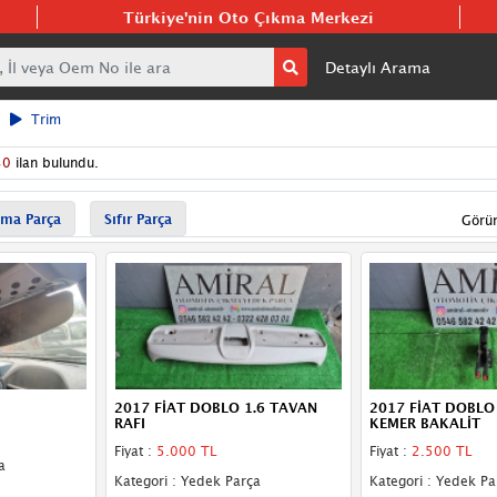
Türkiye'nin Oto Çıkma Merkezi
Detaylı Arama
Trim
30
ilan bulundu.
ma Parça
Sıfır Parça
Görü
2017 FİAT DOBLO 1.6 TAVAN
2017 FİAT DOBLO 
RAFI
KEMER BAKALİT
Fiyat :
5.000 TL
Fiyat :
2.500 TL
a
Kategori : Yedek Parça
Kategori : Yedek Pa