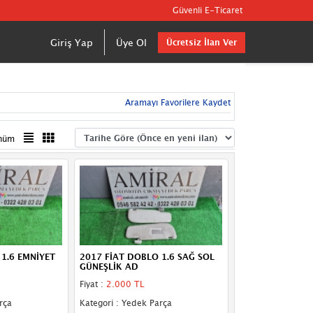
Güvenli E-Ticaret
Giriş Yap
Üye Ol
Ücretsiz İlan Ver
Aramayı Favorilere Kaydet
nüm
1.6 EMNİYET
2017 FİAT DOBLO 1.6 SAĞ SOL
GÜNEŞLİK AD
Fiyat :
2.000 TL
rça
Kategori : Yedek Parça