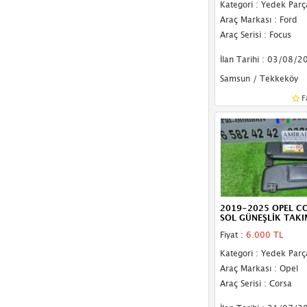
Kategori : Yedek Parç
Saab
(2)
Araç Markası : Ford
Araç Serisi : Focus
Scania
(1)
İlan Tarihi : 03/08/2
Seat
(128)
Samsun / Tekkeköy
Skoda
(277)
F
Smart
(5)
SsangYong
(11)
Subaru
(1)
Suzuki
(19)
2019-2025 OPEL CO
Tata
(19)
SOL GÜNEŞLİK TAKI
Fiyat :
6.000 TL
Tesla
(5)
Kategori : Yedek Parç
Tofaş
(8)
Araç Markası : Opel
Araç Serisi : Corsa
Togg
(30)