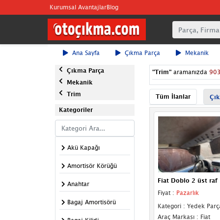
Kurumsal Avantajlar
Blog
Ana Sayfa
Çıkma Parça
Mekanik
Çıkma Parça
"
Trim
"
aramanızda
90
Mekanik
Trim
Tüm İlanlar
Çık
Kategoriler
Akü Kapağı
Amortisör Körüğü
Fiat Doblo 2 üst raf
Anahtar
Fiyat :
Pazarlık
Bagaj Amortisörü
Kategori : Yedek Parç
Araç Markası : Fiat