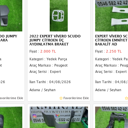
DO JUMPY
2022 EXPERT VİVERO SCUDO
EXPERT VİVERO S
GARA
JUMPY CİTROEN ÜÇ
CİTROEN EMNİYET
AYDINLATMA BRAKET
BAKALİT AD
Fiyat :
2.000 TL
Fiyat :
2.250 TL
a
Kategori : Yedek Parça
Kategori : Yedek Pa
t
Araç Markası : Peugeot
Araç Markası : Peug
Araç Serisi : Expert
Araç Serisi : Expert
026
İlan Tarihi : 04/08/2026
İlan Tarihi : 04/08
Adana / Seyhan
Adana / Seyhan
avorilerime Ekle
Favorilerime Ekle