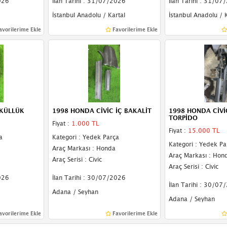
026
İlan Tarihi : 31/07/2026
İlan Tarihi : 31/07
İstanbul Anadolu / Kartal
İstanbul Anadolu / K
avorilerime Ekle
Favorilerime Ekle
 KÜLLÜK
1998 HONDA CİVİC İÇ BAKALİT
1998 HONDA CİVİ
TORPİDO
Fiyat :
1.000 TL
Fiyat :
15.000 TL
a
Kategori : Yedek Parça
Kategori : Yedek Pa
Araç Markası : Honda
Araç Markası : Hon
Araç Serisi : Civic
Araç Serisi : Civic
026
İlan Tarihi : 30/07/2026
İlan Tarihi : 30/07
Adana / Seyhan
Adana / Seyhan
avorilerime Ekle
Favorilerime Ekle