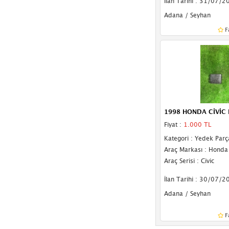
İlan Tarihi : 31/07/2
Toyota
(427)
Adana / Seyhan
Vasıta
(1)
F
Volkswagen
(1411)
Volvo
(156)
1998 HONDA CİVİC
Fiyat :
1.000 TL
Kategori : Yedek Parç
Araç Markası : Honda
Araç Serisi : Civic
İlan Tarihi : 30/07/2
Adana / Seyhan
F