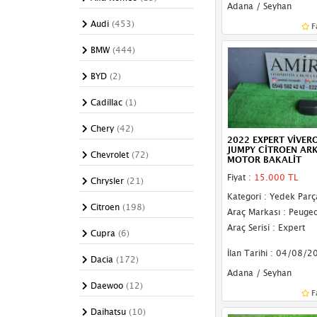
Adana / Seyhan
El Freni
Audi
(453)
F
Emniyet Kemeri
BMW
(444)
Far Yıkama Kapağı
BYD
(2)
Gaz Teli
Cadillac
(1)
Hortum
Chery
(42)
2022 EXPERT VİVER
Jikle Teli
JUMPY CİTROEN ARK
Chevrolet
(72)
MOTOR BAKALİT
Kapı Döşemesi
Fiyat :
15.000 TL
Chrysler
(21)
Kapı Fitili
Kategori : Yedek Parç
Citroen
(198)
Araç Markası : Peugeo
Kapı Gergisi
Araç Serisi : Expert
Cupra
(6)
Kapı Kilidi
İlan Tarihi : 04/08/2
Dacia
(172)
Kapı Kolu
Adana / Seyhan
Daewoo
(12)
F
Kapı Menteşesi
Daihatsu
(10)