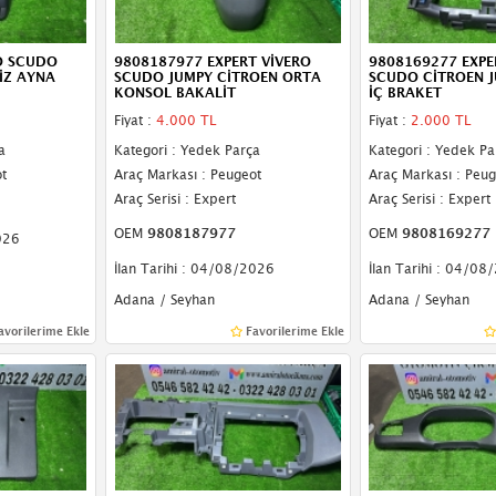
O SCUDO
9808187977 EXPERT VİVERO
9808169277 EXPE
İZ AYNA
SCUDO JUMPY CİTROEN ORTA
SCUDO CİTROEN 
KONSOL BAKALİT
İÇ BRAKET
Fiyat :
4.000 TL
Fiyat :
2.000 TL
a
Kategori : Yedek Parça
Kategori : Yedek Pa
t
Araç Markası : Peugeot
Araç Markası : Peug
Araç Serisi : Expert
Araç Serisi : Expert
OEM
9808187977
OEM
9808169277
026
İlan Tarihi : 04/08/2026
İlan Tarihi : 04/08
Adana / Seyhan
Adana / Seyhan
avorilerime Ekle
Favorilerime Ekle