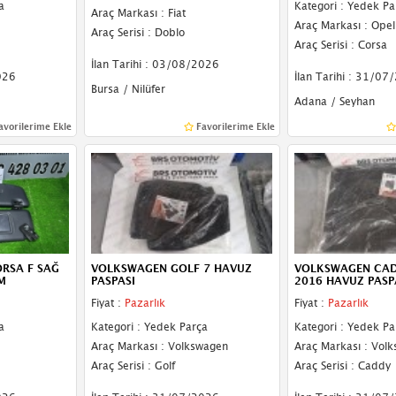
a
Kategori : Yedek Pa
Araç Markası : Fiat
Araç Markası : Opel
Araç Serisi : Doblo
Araç Serisi : Corsa
İlan Tarihi : 03/08/2026
026
İlan Tarihi : 31/07
Bursa / Nilüfer
Adana / Seyhan
avorilerime Ekle
Favorilerime Ekle
RSA F SAĞ
VOLKSWAGEN GOLF 7 HAVUZ
VOLKSWAGEN CAD
M
PASPASI
2016 HAVUZ PASP
Fiyat :
Pazarlık
Fiyat :
Pazarlık
a
Kategori : Yedek Parça
Kategori : Yedek Pa
Araç Markası : Volkswagen
Araç Markası : Vol
Araç Serisi : Golf
Araç Serisi : Caddy