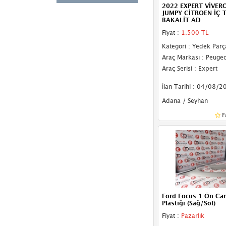
2022 EXPERT VİVER
Mazda
(79)
JUMPY CİTROEN İÇ 
BAKALİT AD
Mercedes
(346)
Fiyat :
1.500 TL
Kategori : Yedek Parç
MG
(25)
Araç Markası : Peugeo
Mini
(24)
Araç Serisi : Expert
Mitsubishi
(66)
İlan Tarihi : 04/08/2
Adana / Seyhan
Nissan
(95)
F
Opel
(685)
Peugeot
(576)
Porsche
(85)
Proton
(2)
Ford Focus 1 Ön Ca
Renault
(911)
Plastiği (Sağ/Sol)
Fiyat :
Pazarlık
Rover
(7)