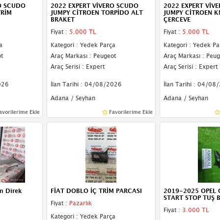
O SCUDO
2022 EXPERT VİVERO SCUDO
2022 EXPERT VİV
TRİM
JUMPY CİTROEN TORPİDO ALT
JUMPY CİTROEN K
BRAKET
ÇERCEVE
Fiyat :
5.000 TL
Fiyat :
5.000 TL
a
Kategori : Yedek Parça
Kategori : Yedek Pa
t
Araç Markası : Peugeot
Araç Markası : Peug
Araç Serisi : Expert
Araç Serisi : Expert
026
İlan Tarihi : 04/08/2026
İlan Tarihi : 04/08
Adana / Seyhan
Adana / Seyhan
avorilerime Ekle
Favorilerime Ekle
m Direk
FİAT DOBLO İÇ TRİM PARCASI
2019-2025 OPEL 
START STOP TUŞ 
Fiyat :
Pazarlık
Fiyat :
3.000 TL
Kategori : Yedek Parça