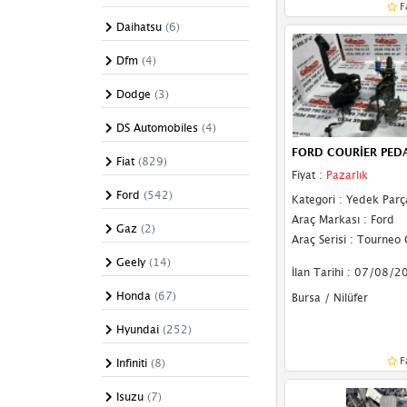
F
Kaput Açma Kolu
Daihatsu
(6)
Kaput Açma Mandalı
Dfm
(4)
Kaput Açma Teli
Dodge
(3)
Kaput Amortisörü
DS Automobiles
(4)
Kaput İzolasyonu
FORD COURİER PED
Fiat
(829)
Fiyat :
Pazarlık
Kaput Menteşesi
Ford
(542)
Kategori : Yedek Parç
Kelepçe
Araç Markası : Ford
Gaz
(2)
Araç Serisi : Tourneo 
Kolçak
Geely
(14)
İlan Tarihi : 07/08/2
Koltuk
Honda
(67)
Bursa / Nilüfer
Koltuk Başlığı
Hyundai
(252)
Küllük
F
Infiniti
(8)
Orta Konsol
Isuzu
(7)