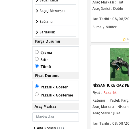
Bagaj Kilidi
Araç Markası : Fiat
Araç Serisi : Doblo
Bagaj Menteşesi
İlan Tarihi : 08/08/2
Bağlantı
Bursa / Nilüfer
Bardaklık
F
Parça Durumu
Bilya
Çıkma
Cam Açma Kolu
Sıfır
Cam Düğme
Tümü
Çerçevesi
Fiyat Durumu
Cam Fitili
NİSSAN JUKE GAZ P
Pazarlık Göster
Cam Krikosu
Fiyat :
Pazarlık
Pazarlık Gösterme
Kategori : Yedek Parç
Cıvata
Araç Markası
Araç Markası : Nissan
Çeki Demir Kapağı
Araç Serisi : Juke
Depo Kapağı
İlan Tarihi : 08/08/2
Alfa Romeo
(11)