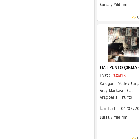
Volkswagen
(658)
Bursa / Yıldırım
Volvo
(73)
F
FIAT PUNTO ÇIKMA 
Fiyat :
Pazarlık
Kategori : Yedek Parç
Araç Markası : Fiat
Araç Serisi : Punto
İlan Tarihi : 04/08/2
Bursa / Yıldırım
F