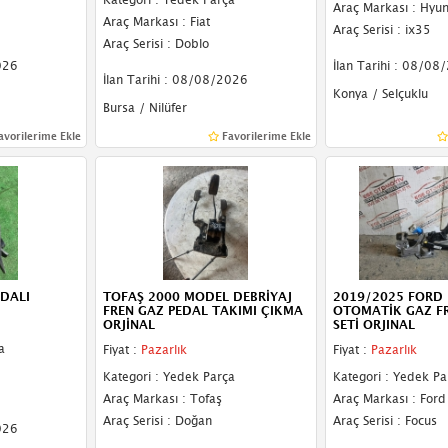
Araç Markası : Hyu
Araç Markası : Fiat
Araç Serisi : ix35
Araç Serisi : Doblo
026
İlan Tarihi : 08/08
İlan Tarihi : 08/08/2026
Konya / Selçuklu
Bursa / Nilüfer
avorilerime Ekle
Favorilerime Ekle
EDALI
TOFAŞ 2000 MODEL DEBRİYAJ
2019/2025 FORD
FREN GAZ PEDAL TAKIMI ÇIKMA
OTOMATİK GAZ F
ORJİNAL
SETİ ORJINAL
a
Fiyat :
Pazarlık
Fiyat :
Pazarlık
Kategori : Yedek Parça
Kategori : Yedek Pa
Araç Markası : Tofaş
Araç Markası : Ford
Araç Serisi : Doğan
Araç Serisi : Focus
026