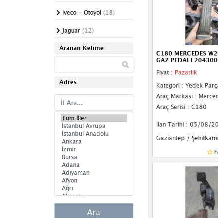
Pedal
Iveco - Otoyol
(18)
Silecek Mekanizması
Jaguar
(12)
Silecek Suyu Deposu
Aranan Kelime
Jeep
(18)
C180 MERCEDES W2
Somun
GAZ PEDALI 20430
Karsan
(1)
Fiyat :
Pazarlık
Su Fıskiyesi
Adres
Kia
(107)
Kategori : Yedek Parç
Taban Döşemesi
Araç Markası : Merce
Lada
(7)
Araç Serisi : C180
Takoz
Lancia
(1)
İlan Tarihi : 05/08/2
Tavan Döşemesi
Gaziantep / Şehitkami
Land Rover
(27)
Tel
F
Mahindra
(5)
Trim
MAN
(2)
Vites Topuzu
Maserati
(3)
Mazda
(45)
Ara