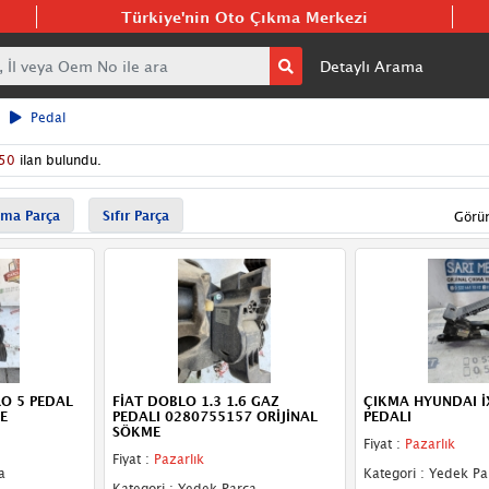
Türkiye'nin Oto Çıkma Merkezi
Detaylı Arama
Pedal
50
ilan bulundu.
ma Parça
Sıfır Parça
Görü
RO 5 PEDAL
FİAT DOBLO 1.3 1.6 GAZ
ÇIKMA HYUNDAI İ
E
PEDALI 0280755157 ORİJİNAL
PEDALI
SÖKME
Fiyat :
Pazarlık
Fiyat :
Pazarlık
a
Kategori : Yedek Pa
Kategori : Yedek Parça