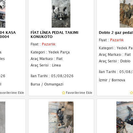
04 KASA
FİAT LİNEA PEDAL TAKIMI
Doblo 2 gaz pedal
00004
KONUKOTO
Fiyat :
Pazarlık
Fiyat :
Pazarlık
Kategori : Yedek Pa
a
Kategori : Yedek Parça
Araç Markası : Fiat
des
Araç Markası : Fiat
Araç Serisi : Doblo
Araç Serisi : Linea
İlan Tarihi : 05/08
026
İlan Tarihi : 05/08/2026
İzmir / Bornova
l
Bursa / Osmangazi
avorilerime Ekle
Favorilerime Ekle