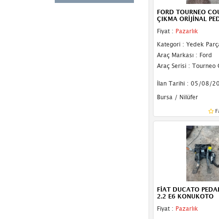
Mercedes
(288)
FORD TOURNEO COU
ÇIKMA ORİJİNAL PED
MG
(6)
Fiyat :
Pazarlık
Kategori : Yedek Parç
Mini
(15)
Araç Markası : Ford
Mitsubishi
(56)
Araç Serisi : Tourneo 
Nissan
(121)
İlan Tarihi : 05/08/2
Bursa / Nilüfer
Opel
(479)
F
Peugeot
(423)
Porsche
(29)
Proton
(2)
Renault
(719)
FİAT DUCATO PEDA
Rover
(4)
2.2 E6 KONUKOTO
Fiyat :
Pazarlık
Saab
(1)