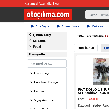
Kurumsal Avantajlar
Blog
Ana Sayfa
Çıkma Parça
Mekanik
Çıkma Parça
"
Pedal
"
aramanızda
61
Mekanik
Pedal
Tüm İlanlar
Çık
Kategoriler
Akü Kapağı
Amortisör Körüğü
FİAT DOBLO 1.3 EU
Anahtar
SETİ ORİJİNAL SÖKM
Fiyat :
Pazarlık
Bagaj Amortisörü
Kategori : Yedek Parç