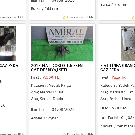
İlan Tarihi : 04/08/2026
Bursa / Yıldırım
Bursa / Yıldırım
avorilerime Ekle
Favorilerime Ekle
GAZ PEDALI
2017 FİAT DOBLO 1.6 FREN
FİAT LİNEA GRAN
GAZ DEBRİYAJ SETİ
GAZ PEDALI
Fiyat :
7.500 TL
Fiyat :
Pazarlık
a
Kategori : Yedek Parça
Kategori : Yedek Pa
Araç Markası : Fiat
Araç Markası : Fiat
Araç Serisi : Doblo
Araç Serisi : Linea
026
OEM
55702020
İlan Tarihi : 04/08/2026
İlan Tarihi : 04/08
Adana / Seyhan
Ankara / Yenimahal
avorilerime Ekle
Favorilerime Ekle