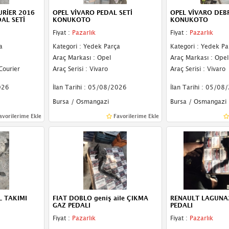
RİER 2016
OPEL VİVARO PEDAL SETİ
OPEL VİVARO DEBR
AL SETİ
KONUKOTO
KONUKOTO
Fiyat :
Pazarlık
Fiyat :
Pazarlık
a
Kategori : Yedek Parça
Kategori : Yedek Pa
Araç Markası : Opel
Araç Markası : Opel
Courier
Araç Serisi : Vivaro
Araç Serisi : Vivaro
026
İlan Tarihi : 05/08/2026
İlan Tarihi : 05/08
Bursa / Osmangazi
Bursa / Osmangazi
avorilerime Ekle
Favorilerime Ekle
L TAKIMI
FIAT DOBLO geniş aile ÇIKMA
RENAULT LAGUNA
GAZ PEDALI
PEDALI
Fiyat :
Pazarlık
Fiyat :
Pazarlık