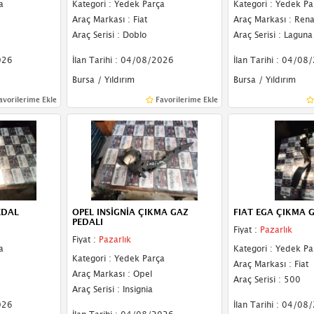
a
Kategori : Yedek Parça
Kategori : Yedek Pa
Araç Markası : Fiat
Araç Markası : Rena
Araç Serisi : Doblo
Araç Serisi : Laguna
026
İlan Tarihi : 04/08/2026
İlan Tarihi : 04/08
Bursa / Yıldırım
Bursa / Yıldırım
avorilerime Ekle
Favorilerime Ekle
EDAL
OPEL INSİGNİA ÇIKMA GAZ
FIAT EGA ÇIKMA 
PEDALI
Fiyat :
Pazarlık
Fiyat :
Pazarlık
a
Kategori : Yedek Pa
Kategori : Yedek Parça
Araç Markası : Fiat
Araç Markası : Opel
Araç Serisi : 500
Araç Serisi : Insignia
026
İlan Tarihi : 04/08