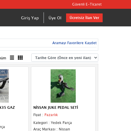
Güvenli E-Ticaret
Giriş Yap
Üye Ol
Ücretsiz İlan Ver
Aramayı Favorilere Kaydet
nüm
X35 GAZ
NİSSAN JUKE PEDAL SETİ
Fiyat :
Pazarlık
Kategori : Yedek Parça
rça
Araç Markası : Nissan