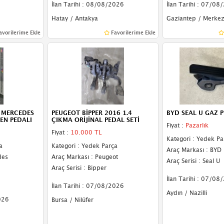
İlan Tarihi : 08/08/2026
İlan Tarihi : 07/08
Hatay / Antakya
Gaziantep / Merke
avorilerime Ekle
Favorilerime Ekle
 MERCEDES
PEUGEOT BİPPER 2016 1.4
BYD SEAL U GAZ P
EN PEDALI
ÇIKMA ORİJİNAL PEDAL SETİ
Fiyat :
Pazarlık
Fiyat :
10.000 TL
Kategori : Yedek Pa
a
Kategori : Yedek Parça
Araç Markası : BYD
des
Araç Markası : Peugeot
Araç Serisi : Seal U
Araç Serisi : Bipper
İlan Tarihi : 07/08
İlan Tarihi : 07/08/2026
Aydın / Nazilli
026
Bursa / Nilüfer