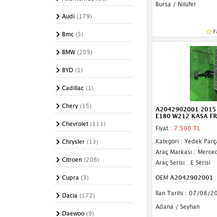
Bursa / Nilüfer
El Freni
Audi
(179)
Emniyet Kemeri
F
Bmc
(5)
Far Yıkama Kapağı
BMW
(205)
Gaz Teli
BYD
(1)
Hortum
Cadillac
(1)
Jikle Teli
Chery
(15)
A2042902001 2015
Kapı Döşemesi
E180 W212 KASA FR
Chevrolet
(111)
Fiyat :
7.500 TL
Kapı Fitili
Kategori : Yedek Parç
Chrysler
(13)
Kapı Gergisi
Araç Markası : Merce
Citroen
(206)
Araç Serisi : E Serisi
Kapı Kilidi
Cupra
(3)
OEM
A2042902001
Kapı Kolu
İlan Tarihi : 07/08/2
Dacia
(172)
Kapı Menteşesi
Adana / Seyhan
Daewoo
(9)