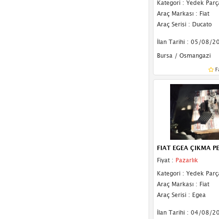
Kategori : Yedek Parç
Seat
(86)
Araç Markası : Fiat
Araç Serisi : Ducato
Skoda
(95)
İlan Tarihi : 05/08/2
Smart
(7)
Bursa / Osmangazi
SsangYong
(7)
F
Subaru
(5)
Suzuki
(24)
Tata
(17)
Temsa
(2)
FIAT EGEA ÇIKMA P
Tesla
(1)
Fiyat :
Pazarlık
Tofaş
(17)
Kategori : Yedek Parç
Araç Markası : Fiat
Togg
(2)
Araç Serisi : Egea
Toyota
(98)
İlan Tarihi : 04/08/2