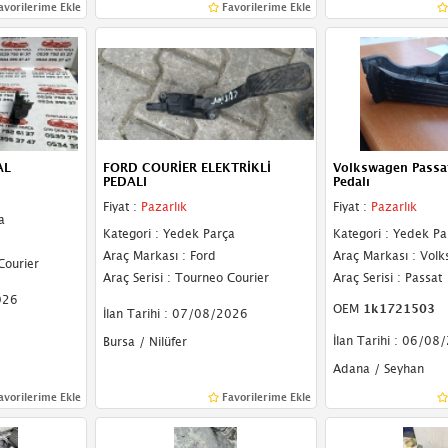
avorilerime Ekle
Favorilerime Ekle
AL
FORD COURİER ELEKTRİKLİ
Volkswagen Passa
PEDALI
Pedalı
Fiyat :
Pazarlık
Fiyat :
Pazarlık
a
Kategori : Yedek Parça
Kategori : Yedek Pa
Araç Markası : Ford
Araç Markası : Vol
Courier
Araç Serisi : Tourneo Courier
Araç Serisi : Passat
026
OEM
1k1721503
İlan Tarihi : 07/08/2026
İlan Tarihi : 06/08
Bursa / Nilüfer
Adana / Seyhan
avorilerime Ekle
Favorilerime Ekle