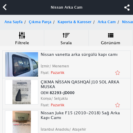
Nissan Arka Cam
Ana Sayfa
Çıkma Parça
Kaporta & Karoser
Arka Cam
Nissa
Filtrele
Sırala
Görünüm
Nissan vanetta arka sürgülü kapı camı
İzmir/ Menemen
Fiyat:
Pazarlık
ÇIKMA NİSSAN QASHQAİ J10 SOL ARKA
MUSKA
OEM
82293-JD000
Konya/ Selçuklu
Fiyat:
Pazarlık
Nissan Juke F15 (2010-2018) Sağ Arka
Kapı Camı
İstanbul Anadolu/ Ataşehir