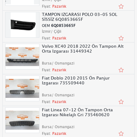
Fiyat:
Pazarlık
TAMPON IZGARASI POLO 03-05 SOL
SİSSİZ 6Q0853665F
OEM
6Q0853665F
İzmir/ Çiğli
Fiyat:
Pazarlık
Volvo XC40 2018 2022 Ön Tampon Alt
Orta Izgarası 31449342
Bursa/ Osmangazi
Fiyat:
Pazarlık
Fiat Doblo 2010 2015 Ön Panjur
Izgarası 735509440
Bursa/ Osmangazi
Fiyat:
Pazarlık
Fiat Linea 07-12 Ön Tampon Orta
Izgarası Nikelajlı Gri 735460620
Bursa/ Osmangazi
Fiyat:
Pazarlık