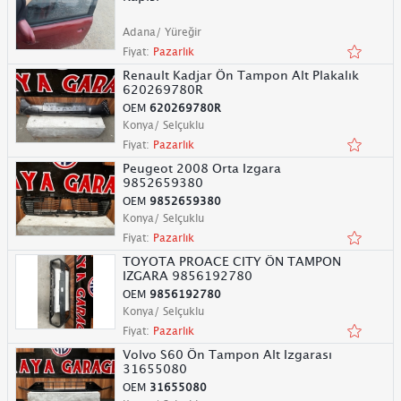
Adana/ Yüreğir
Fiyat:
Pazarlık
Renault Kadjar Ön Tampon Alt Plakalık
620269780R
OEM
620269780R
Konya/ Selçuklu
Fiyat:
Pazarlık
Peugeot 2008 Orta Izgara
9852659380
OEM
9852659380
Konya/ Selçuklu
Fiyat:
Pazarlık
TOYOTA PROACE CITY ÖN TAMPON
IZGARA 9856192780
OEM
9856192780
Konya/ Selçuklu
Fiyat:
Pazarlık
Volvo S60 Ön Tampon Alt Izgarası
31655080
OEM
31655080