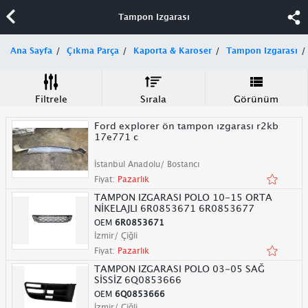
Tampon Izgarası
Ana Sayfa
Çıkma Parça
Kaporta & Karoser
Tampon Izgarası
Filtrele
Sırala
Görünüm
Ford explorer ön tampon ızgarası r2kb
17e771 c
İstanbul Anadolu/ Bostancı
Fiyat:
Pazarlık
TAMPON IZGARASI POLO 10-15 ORTA
NİKELAJLI 6R0853671 6R0853677
OEM
6R0853671
İzmir/ Çiğli
Fiyat:
Pazarlık
TAMPON IZGARASI POLO 03-05 SAĞ
SİSSİZ 6Q0853666
OEM
6Q0853666
İzmir/ Çiğli