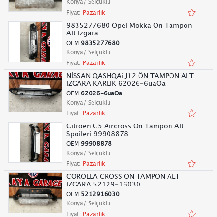
Konya/ Selçuklu
Fiyat:
Pazarlık
9835277680 Opel Mokka Ön Tampon
Alt Izgara
OEM
9835277680
Konya/ Selçuklu
Fiyat:
Pazarlık
NİSSAN QASHQAi J12 ÖN TAMPON ALT
IZGARA KARLIK 62026-6uaOa
OEM
62026-6uaOa
Konya/ Selçuklu
Fiyat:
Pazarlık
Citroen C5 Aircross Ön Tampon Alt
Spoileri 99908878
OEM
99908878
Konya/ Selçuklu
Fiyat:
Pazarlık
COROLLA CROSS ÖN TAMPON ALT
IZGARA 52129-16030
OEM
5212916030
Konya/ Selçuklu
Fiyat:
Pazarlık