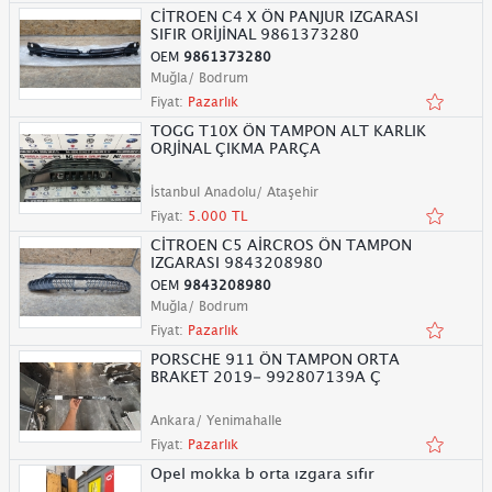
CİTROEN C4 X ÖN PANJUR IZGARASI
SIFIR ORİJİNAL 9861373280
OEM
9861373280
Muğla/ Bodrum
Fiyat:
Pazarlık
TOGG T10X ÖN TAMPON ALT KARLIK
ORJİNAL ÇIKMA PARÇA
İstanbul Anadolu/ Ataşehir
Fiyat:
5.000 TL
CİTROEN C5 AİRCROS ÖN TAMPON
IZGARASI 9843208980
OEM
9843208980
Muğla/ Bodrum
Fiyat:
Pazarlık
PORSCHE 911 ÖN TAMPON ORTA
BRAKET 2019- 992807139A Ç
Ankara/ Yenimahalle
Fiyat:
Pazarlık
Opel mokka b orta ızgara sıfır