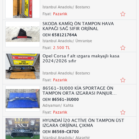
İstanbul Anadolu/ Bostancı
Fiyat:
Pazarlık
SKODA KAMİQ ÖN TAMPON HAVA
KAPAĞI SAĞ SIFIR ORJİNAL
OEM
658121764A
İstanbul Anadolu/ Ümraniye
Fiyat:
2.500 TL
Opel Corsa f alt ızgara makyajlı kasa
2024/2026 sıfır
İstanbul Anadolu/ Bostancı
Fiyat:
Pazarlık
86561-3U000 KİA SPORTAGE ÖN
TAMPON ORTA IZGARASI PANJUR
BAKALİTİ
OEM
86561-3U000
Adıyaman/ Kahta
Fiyat:
Pazarlık
HYUNDAİ İ20 ACTİVE ÖN TAMPON ÜST
IZGARA ORİJİNAL ÇIKMA
OEM
86569-C8700
İstanbul Anadolu/ Ataşehir