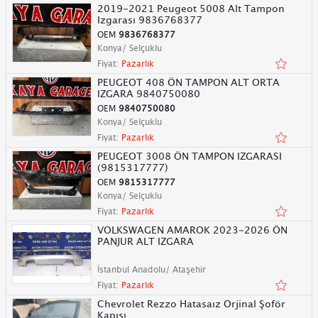
2019-2021 Peugeot 5008 Alt Tampon
Izgarası 9836768377
OEM
9836768377
Konya/ Selçuklu
Fiyat:
Pazarlık
PEUGEOT 408 ÖN TAMPON ALT ORTA
IZGARA 9840750080
OEM
9840750080
Konya/ Selçuklu
Fiyat:
Pazarlık
PEUGEOT 3008 ÖN TAMPON IZGARASI
(9815317777)
OEM
9815317777
Konya/ Selçuklu
Fiyat:
Pazarlık
VOLKSWAGEN AMAROK 2023-2026 ÖN
PANJUR ALT IZGARA
İstanbul Anadolu/ Ataşehir
Fiyat:
Pazarlık
Chevrolet Rezzo Hatasaız Orjinal Şoför
Kapısı