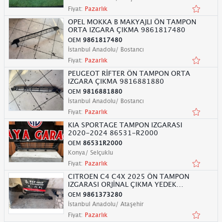
Fiyat:
Pazarlık
OPEL MOKKA B MAKYAJLI ÖN TAMPON
ORTA IZGARA ÇIKMA 9861817480
OEM
9861817480
İstanbul Anadolu/ Bostancı
Fiyat:
Pazarlık
PEUGEOT RİFTER ÖN TAMPON ORTA
IZGARA ÇIKMA 9816881880
OEM
9816881880
İstanbul Anadolu/ Bostancı
Fiyat:
Pazarlık
KIA SPORTAGE TAMPON IZGARASI
2020-2024 86531-R2000
OEM
86531R2000
Konya/ Selçuklu
Fiyat:
Pazarlık
CITROEN C4 C4X 2025 ÖN TAMPON
IZGARASI ORJİNAL ÇIKMA YEDEK
PARÇA
OEM
9861373280
İstanbul Anadolu/ Ataşehir
Fiyat:
Pazarlık