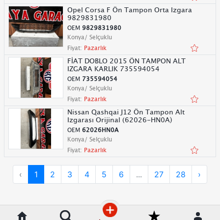
Opel Corsa F Ön Tampon Orta Izgara
9829831980
OEM
9829831980
Konya/ Selçuklu
Fiyat:
Pazarlık
FİAT DOBLO 2015 ÖN TAMPON ALT
IZGARA KARLIK 735594054
OEM
735594054
Konya/ Selçuklu
Fiyat:
Pazarlık
Nissan Qashqai J12 Ön Tampon Alt
Izgarası Orijinal (62026-HN0A)
OEM
62026HN0A
Konya/ Selçuklu
Fiyat:
Pazarlık
‹
1
2
3
4
5
6
...
27
28
›