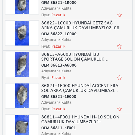
11-9
OEM
86821-1R000
Adıyaman/ Kahta
Fiyat:
Pazarlık
86822-1C000 HYUNDAİ GETZ SAĞ
ARKA ÇAMURLUK DAVLUMBAZI 02-06
OEM
86822-1C000
Adıyaman/ Kahta
Fiyat:
Pazarlık
86813-A6000 HYUNDAİ İ30
SPORTAGE SOL ÖN ÇAMURLUK
DAVLUMBAZI 12-16
OEM
86813-A6000
Adıyaman/ Kahta
Fiyat:
Pazarlık
86821-1E000 HYUNDAİ ACCENT ERA
SOL ARKA ÇAMURLUK DAVLUMBAZI
06-12
OEM
86821-1E000
Adıyaman/ Kahta
Fiyat:
Pazarlık
86811-4F001 HYUNDAİ H-10 SOL ÖN
ÇAMURLUK DAVLUMBAZI 04-
OEM
86811-4F001
Adıyaman/ Kahta