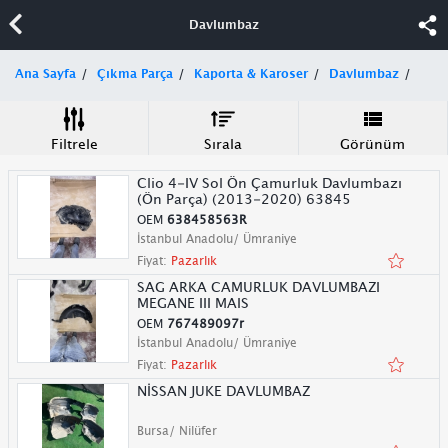
Davlumbaz
Ana Sayfa
Çıkma Parça
Kaporta & Karoser
Davlumbaz
Filtrele
Sırala
Görünüm
Clio 4-IV Sol Ön Çamurluk Davlumbazı
(Ön Parça) (2013-2020) 63845
OEM
638458563R
İstanbul Anadolu/ Ümraniye
Fiyat:
Pazarlık
SAG ARKA CAMURLUK DAVLUMBAZI
MEGANE III MAIS
OEM
767489097r
İstanbul Anadolu/ Ümraniye
Fiyat:
Pazarlık
NİSSAN JUKE DAVLUMBAZ
Bursa/ Nilüfer