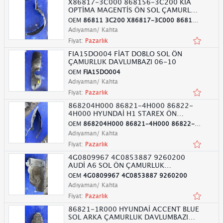
X86817-3C000 868156-3C200 KİA
OPTİMA MAGENTİS ÖN SOL ÇAMURLUK
DAV
OEM
86811 3C200 X86817-3C000 868156-3C200
Adıyaman/ Kahta
Fiyat:
Pazarlık
FIA15DO004 FİAT DOBLO SOL ÖN
ÇAMURLUK DAVLUMBAZI 06-10
OEM
FIA15DO004
Adıyaman/ Kahta
Fiyat:
Pazarlık
868204H000 86821-4H000 86822-
4H000 HYUNDAİ H1 STAREX ÖN
DAVLUMBA
OEM
868204H000 86821-4H000 86822-4H000
Adıyaman/ Kahta
Fiyat:
Pazarlık
4G0809967 4C0853887 9260200
AUDİ A6 SOL ÖN ÇAMURLUK
DAVLUMBAZI 11
OEM
4G0809967 4C0853887 9260200
Adıyaman/ Kahta
Fiyat:
Pazarlık
86821-1R000 HYUNDAİ ACCENT BLUE
SOL ARKA ÇAMURLUK DAVLUMBAZI