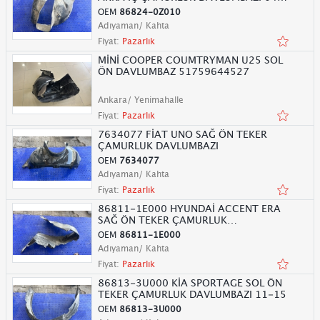
10
OEM
86824-0Z010
Adıyaman/ Kahta
Fiyat:
Pazarlık
MİNİ COOPER COUMTRYMAN U25 SOL
ÖN DAVLUMBAZ 51759644527
Ankara/ Yenimahalle
Fiyat:
Pazarlık
7634077 FİAT UNO SAĞ ÖN TEKER
ÇAMURLUK DAVLUMBAZI
OEM
7634077
Adıyaman/ Kahta
Fiyat:
Pazarlık
86811-1E000 HYUNDAİ ACCENT ERA
SAĞ ÖN TEKER ÇAMURLUK
DAVLUMBAZI
OEM
86811-1E000
Adıyaman/ Kahta
Fiyat:
Pazarlık
86813-3U000 KİA SPORTAGE SOL ÖN
TEKER ÇAMURLUK DAVLUMBAZI 11-15
OEM
86813-3U000