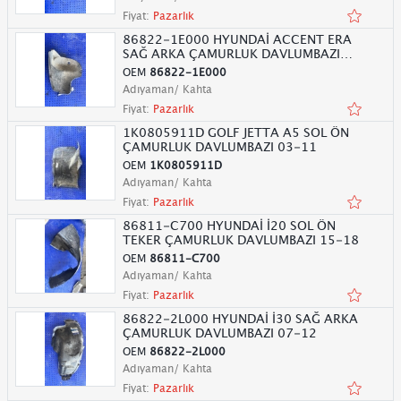
Fiyat:
Pazarlık
86822-1E000 HYUNDAİ ACCENT ERA
SAĞ ARKA ÇAMURLUK DAVLUMBAZI
06-12
OEM
86822-1E000
Adıyaman/ Kahta
Fiyat:
Pazarlık
1K0805911D GOLF JETTA A5 SOL ÖN
ÇAMURLUK DAVLUMBAZI 03-11
OEM
1K0805911D
Adıyaman/ Kahta
Fiyat:
Pazarlık
86811-C700 HYUNDAİ İ20 SOL ÖN
TEKER ÇAMURLUK DAVLUMBAZI 15-18
OEM
86811-C700
Adıyaman/ Kahta
Fiyat:
Pazarlık
86822-2L000 HYUNDAİ İ30 SAĞ ARKA
ÇAMURLUK DAVLUMBAZI 07-12
OEM
86822-2L000
Adıyaman/ Kahta
Fiyat:
Pazarlık