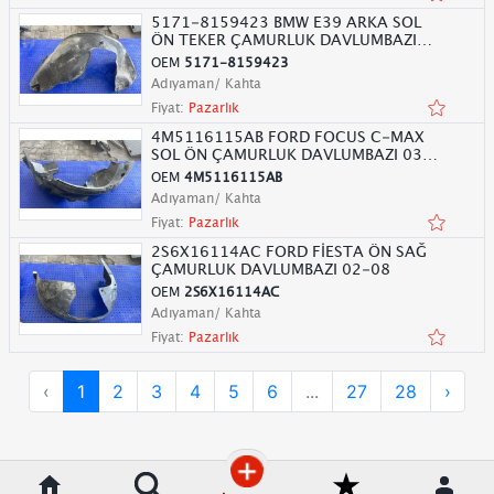
5171-8159423 BMW E39 ARKA SOL
ÖN TEKER ÇAMURLUK DAVLUMBAZI
96-03
OEM
5171-8159423
Adıyaman/ Kahta
Fiyat:
Pazarlık
4M5116115AB FORD FOCUS C-MAX
SOL ÖN ÇAMURLUK DAVLUMBAZI 03-
11
OEM
4M5116115AB
Adıyaman/ Kahta
Fiyat:
Pazarlık
2S6X16114AC FORD FİESTA ÖN SAĞ
ÇAMURLUK DAVLUMBAZI 02-08
OEM
2S6X16114AC
Adıyaman/ Kahta
Fiyat:
Pazarlık
‹
1
2
3
4
5
6
...
27
28
›