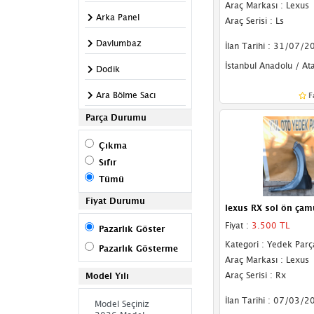
Araç Markası : Lexus
Arka Panel
Araç Serisi : Ls
Davlumbaz
İlan Tarihi : 31/07/2
İstanbul Anadolu / At
Dodik
Ara Bölme Sacı
F
Parça Durumu
Basamak
Çıkma
Panjur
Sıfır
Kabin
Tümü
Kapı Çıtası
Fiyat Durumu
lexus RX sol ön çam
Kapı Direği
Fiyat :
3.500 TL
Pazarlık Göster
Kategori : Yedek Parç
Pazarlık Gösterme
Fitil
Araç Markası : Lexus
Araç Serisi : Rx
Model Yılı
Kaput Kilidi
İlan Tarihi : 07/03/2
Kupa