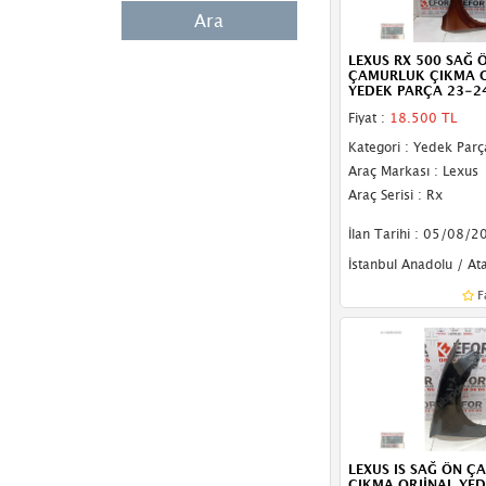
Ara
Arka Cam
LEXUS RX 500 SAĞ 
Kapı Camları
ÇAMURLUK ÇIKMA O
YEDEK PARÇA 23-2
Kelebek Camı
Fiyat :
18.500 TL
Kategori : Yedek Parç
Ön Cam Izgarası
Araç Markası : Lexus
Sunroof
Araç Serisi : Rx
Tente
İlan Tarihi : 05/08/2
İstanbul Anadolu / At
Karlık
F
Sis Farı Çerçevesi
Ön Tampon
Arka Tampon
Tampon Braketi
LEXUS IS SAĞ ÖN 
Tampon Demiri
ÇIKMA ORJİNAL YE