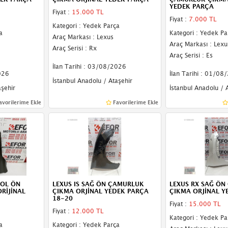
YEDEK PARÇA
Fiyat :
15.000 TL
Fiyat :
7.000 TL
Kategori : Yedek Parça
a
Kategori : Yedek Pa
Araç Markası : Lexus
Araç Markası : Lexu
Araç Serisi : Rx
Araç Serisi : Es
İlan Tarihi : 03/08/2026
026
İlan Tarihi : 01/08
İstanbul Anadolu / Ataşehir
aşehir
İstanbul Anadolu / 
avorilerime Ekle
Favorilerime Ekle
SOL ÖN
LEXUS IS SAĞ ÖN ÇAMURLUK
LEXUS RX SAĞ Ö
RİJİNAL
ÇIKMA ORJİNAL YEDEK PARÇA
ÇIKMA ORJİNAL Y
18-20
Fiyat :
15.000 TL
Fiyat :
12.000 TL
Kategori : Yedek Pa
a
Kategori : Yedek Parça