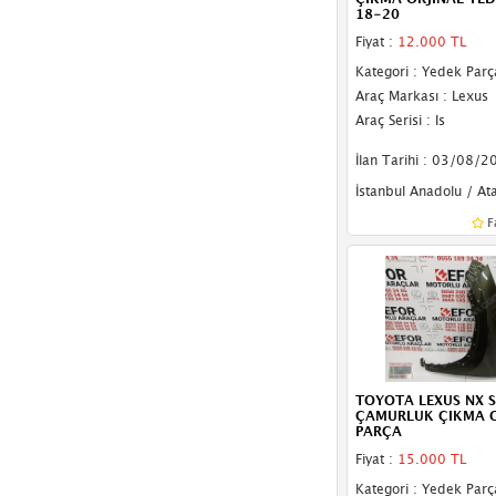
18-20
Tampon Izgara Çıtası
Fiyat :
12.000 TL
Tampon Izgarası
Kategori : Yedek Parç
Araç Markası : Lexus
Tampon Reflektörü
Araç Serisi : Is
Bagaj
İlan Tarihi : 03/08/2
İstanbul Anadolu / At
Bagaj Plastiği
F
Güneşlik
Kılıç Sacı
Motor Alt Muhafaza
Torpido
Far Braketi
TOYOTA LEXUS NX 
ÇAMURLUK ÇIKMA O
PARÇA
Far Tablası
Fiyat :
15.000 TL
Stop Sacı
Kategori : Yedek Parç