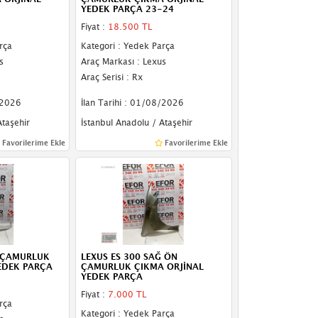
YEDEK PARÇA 23-24
Fiyat :
18.500 TL
rça
Kategori : Yedek Parça
s
Araç Markası : Lexus
Araç Serisi : Rx
/2026
İlan Tarihi : 01/08/2026
Ataşehir
İstanbul Anadolu / Ataşehir
Favorilerime Ekle
Favorilerime Ekle
N ÇAMURLUK
LEXUS ES 300 SAĞ ÖN
EDEK PARÇA
ÇAMURLUK ÇIKMA ORJİNAL
YEDEK PARÇA
Fiyat :
7.000 TL
rça
Kategori : Yedek Parça