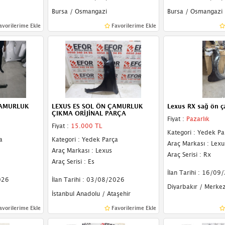
Bursa / Osmangazi
Bursa / Osmangazi
avorilerime Ekle
Favorilerime Ekle
ÇAMURLUK
LEXUS ES SOL ÖN ÇAMURLUK
Lexus RX sağ ön 
ÇIKMA ORİJİNAL PARÇA
Fiyat :
Pazarlık
Fiyat :
15.000 TL
Kategori : Yedek Pa
a
Kategori : Yedek Parça
Araç Markası : Lexu
Araç Markası : Lexus
Araç Serisi : Rx
Araç Serisi : Es
İlan Tarihi : 16/09
026
İlan Tarihi : 03/08/2026
Diyarbakır / Merke
İstanbul Anadolu / Ataşehir
avorilerime Ekle
Favorilerime Ekle