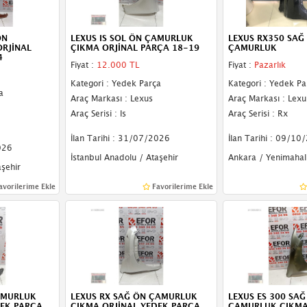
ÖN
LEXUS IS SOL ÖN ÇAMURLUK
LEXUS RX350 SAĞ
RJİNAL
ÇIKMA ORJİNAL PARÇA 18-19
ÇAMURLUK
4
Fiyat :
12.000 TL
Fiyat :
Pazarlık
Kategori : Yedek Parça
Kategori : Yedek Pa
a
Araç Markası : Lexus
Araç Markası : Lexu
Araç Serisi : Is
Araç Serisi : Rx
İlan Tarihi : 31/07/2026
İlan Tarihi : 09/10
026
İstanbul Anadolu / Ataşehir
Ankara / Yenimahal
aşehir
avorilerime Ekle
Favorilerime Ekle
ÇAMURLUK
LEXUS RX SAĞ ÖN ÇAMURLUK
LEXUS ES 300 SAĞ
DEK PARÇA
ÇIKMA ORJİNAL YEDEK PARÇA
ÇAMURLUK ÇIKMA