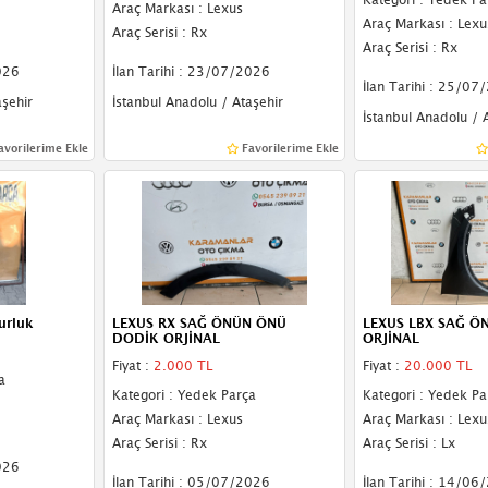
Araç Markası : Lexus
Araç Markası : Lexu
Araç Serisi : Rx
Araç Serisi : Rx
026
İlan Tarihi : 23/07/2026
İlan Tarihi : 25/07
aşehir
İstanbul Anadolu / Ataşehir
İstanbul Anadolu / 
avorilerime Ekle
Favorilerime Ekle
urluk
LEXUS RX SAĞ ÖNÜN ÖNÜ
LEXUS LBX SAĞ Ö
DODİK ORJİNAL
ORJİNAL
Fiyat :
2.000 TL
Fiyat :
20.000 TL
a
Kategori : Yedek Parça
Kategori : Yedek Pa
Araç Markası : Lexus
Araç Markası : Lexu
Araç Serisi : Rx
Araç Serisi : Lx
026
İlan Tarihi : 05/07/2026
İlan Tarihi : 14/06