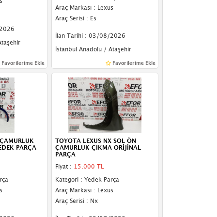
s
Araç Markası : Lexus
Araç Serisi : Es
/2026
İlan Tarihi : 03/08/2026
Ataşehir
İstanbul Anadolu / Ataşehir
Favorilerime Ekle
Favorilerime Ekle
N ÇAMURLUK
TOYOTA LEXUS NX SOL ÖN
EDEK PARÇA
ÇAMURLUK ÇIKMA ORİJİNAL
PARÇA
Fiyat :
15.000 TL
rça
Kategori : Yedek Parça
s
Araç Markası : Lexus
Araç Serisi : Nx