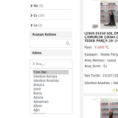
Body Kit
Nx
(3)
Kapı Sacı
Es
(10)
Arma & Yazı
Lx
(2)
LEXUS ES350 SOL Ö
Dış Ayna Camları
Aranan Kelime
ÇAMURLUK ÇIKMA O
YEDEK PARÇA 20-2
Dış Ayna Gövdeleri
Fiyat :
5.000 TL
Adres
Dış Ayna Komple
Kategori : Yedek Parç
Araç Markası : Lexus
İç Ayna
Araç Serisi : Es
Podye Sacı
İlan Tarihi : 23/07/2
Rüzgarlık
İstanbul Anadolu / At
F
Ön Cam
Marşpiyel Kaplama
Bakaliti
Marşpiyel Sacı