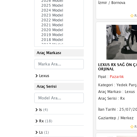
İzmir / Bornova
Komple Arka
F
Komple Ön
Ön Şasi
Sağ Şasi
Sol Şasi
Araç Markası
Paçalık & Tozluk
LEXUS RX SAĞ ÖN 
ORJINAL
Plakalık
Lexus
Fiyat :
Pazarlık
Kategori : Yedek Parç
Sağ Yan Sac
Araç Serisi
Araç Markası : Lexus
Sol Yan Sac
Araç Serisi : Rx
Spoiler
İlan Tarihi : 25/07/2
Is
(4)
Gaziantep / Merkez
Tavan Çıtası
Rx
(18)
F
Bakalitler
Ls
(1)