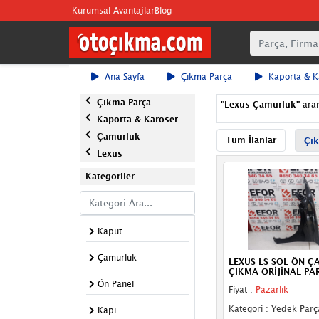
Kurumsal Avantajlar
Blog
Ana Sayfa
Çıkma Parça
Kaporta & K
Çıkma Parça
"
Lexus Çamurluk
"
ara
Kaporta & Karoser
Çamurluk
Tüm İlanlar
Çık
Lexus
Kategoriler
Kaput
Çamurluk
LEXUS LS SOL ÖN 
ÇIKMA ORİJİNAL PA
Ön Panel
Fiyat :
Pazarlık
Kategori : Yedek Parç
Kapı