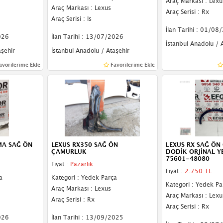
Araç Markası : Lexu
Araç Markası : Lexus
Araç Serisi : Rx
Araç Serisi : Is
İlan Tarihi : 01/08
026
İlan Tarihi : 13/07/2026
İstanbul Anadolu / 
aşehir
İstanbul Anadolu / Ataşehir
avorilerime Ekle
Favorilerime Ekle
MA SAĞ ÖN
LEXUS RX350 SAĞ ÖN
LEXUS RX SAĞ Ö
ÇAMURLUK
DODİK ORJİNAL Y
75601-48080
Fiyat :
Pazarlık
Fiyat :
2.750 TL
a
Kategori : Yedek Parça
Kategori : Yedek Pa
Araç Markası : Lexus
Araç Markası : Lexu
Araç Serisi : Rx
Araç Serisi : Rx
026
İlan Tarihi : 13/09/2025