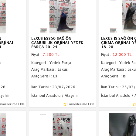
N
LEXUS ES350 SAĞ ÖN
LEXUS IS SAĞ ÖN
RJİNAL
ÇAMURLUK ORJİNAL YEDEK
ÇIKMA ORJİNAL Y
4
PARÇA 20-24
18-20
Fiyat :
7.500 TL
Fiyat :
12.000 TL
a
Kategori : Yedek Parça
Kategori : Yedek Pa
Araç Markası : Lexus
Araç Markası : Lexu
Araç Serisi : Es
Araç Serisi : Is
026
İlan Tarihi : 23/07/2026
İlan Tarihi : 25/07
aşehir
İstanbul Anadolu / Ataşehir
İstanbul Anadolu / 
avorilerime Ekle
Favorilerime Ekle