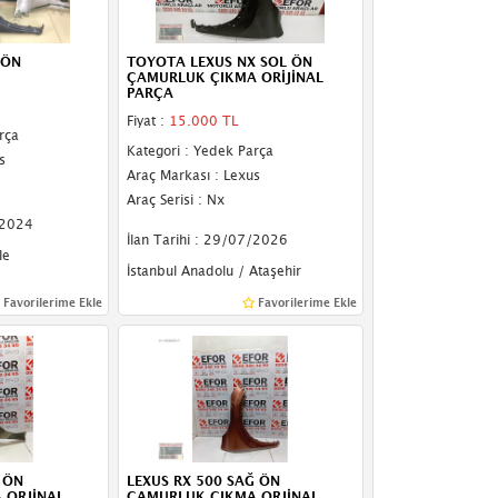
 ÖN
TOYOTA LEXUS NX SOL ÖN
ÇAMURLUK ÇIKMA ORİJİNAL
PARÇA
Fiyat :
15.000 TL
rça
Kategori : Yedek Parça
s
Araç Markası : Lexus
Araç Serisi : Nx
/2024
İlan Tarihi : 29/07/2026
le
İstanbul Anadolu / Ataşehir
Favorilerime Ekle
Favorilerime Ekle
 ÖN
LEXUS RX 500 SAĞ ÖN
 ORJİNAL
ÇAMURLUK ÇIKMA ORJİNAL