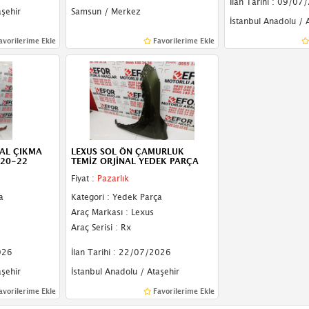
İlan Tarihi : 09/07
aşehir
Samsun / Merkez
İstanbul Anadolu / 
avorilerime Ekle
Favorilerime Ekle
NAL ÇIKMA
LEXUS SOL ÖN ÇAMURLUK
20-22
TEMİZ ORJİNAL YEDEK PARÇA
Fiyat :
Pazarlık
a
Kategori : Yedek Parça
Araç Markası : Lexus
Araç Serisi : Rx
026
İlan Tarihi : 22/07/2026
aşehir
İstanbul Anadolu / Ataşehir
avorilerime Ekle
Favorilerime Ekle