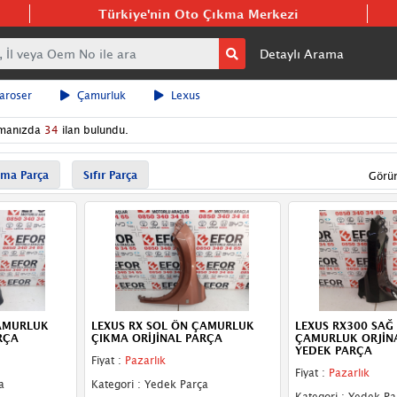
Türkiye'nin Oto Çıkma Merkezi
Detaylı Arama
aroser
Çamurluk
Lexus
manızda
34
ilan bulundu.
ma Parça
Sıfır Parça
Görü
ÇAMURLUK
LEXUS RX SOL ÖN ÇAMURLUK
LEXUS RX300 SAĞ
RÇA
ÇIKMA ORİJİNAL PARÇA
ÇAMURLUK ORJİN
YEDEK PARÇA
Fiyat :
Pazarlık
Fiyat :
Pazarlık
a
Kategori : Yedek Parça
Kategori : Yedek Pa