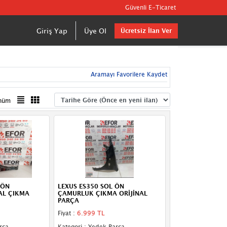
Güvenli E-Ticaret
Giriş Yap
Üye Ol
Ücretsiz İlan Ver
Aramayı Favorilere Kaydet
nüm
 ÖN
LEXUS ES350 SOL ÖN
AL ÇIKMA
ÇAMURLUK ÇIKMA ORİJİNAL
PARÇA
Fiyat :
6.999 TL
rça
Kategori : Yedek Parça