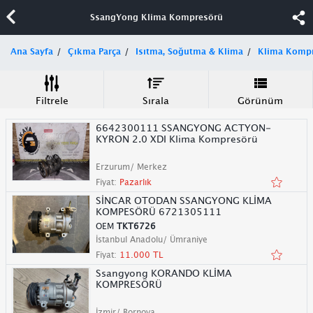
SsangYong Klima Kompresörü
Ana Sayfa
Çıkma Parça
Isıtma, Soğutma & Klima
Klima Komp
Filtrele
Sırala
Görünüm
6642300111 SSANGYONG ACTYON-
KYRON 2.0 XDI Klima Kompresörü
Erzurum/ Merkez
Fiyat:
Pazarlık
SİNCAR OTODAN SSANGYONG KLİMA
KOMPESÖRÜ 6721305111
OEM
TKT6726
İstanbul Anadolu/ Ümraniye
Fiyat:
11.000 TL
Ssangyong KORANDO KLİMA
KOMPRESÖRÜ
İzmir/ Bornova