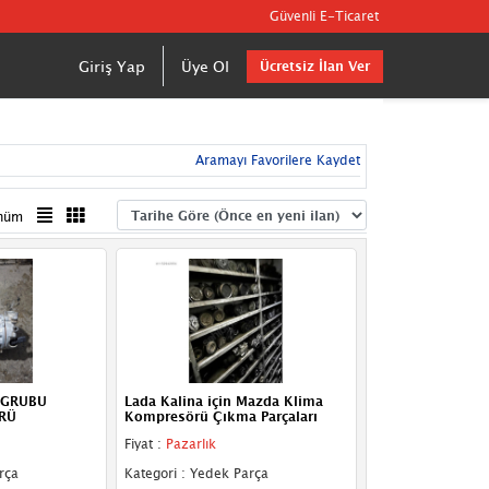
Güvenli E-Ticaret
Giriş Yap
Üye Ol
Ücretsiz İlan Ver
Aramayı Favorilere Kaydet
nüm
 GRUBU
Lada Kalina için Mazda Klima
RÜ
Kompresörü Çıkma Parçaları
Fiyat :
Pazarlık
rça
Kategori : Yedek Parça