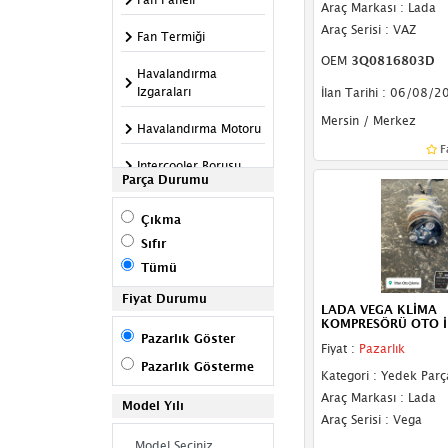
Araç Markası : Lada
Araç Serisi : VAZ
Fan Termiği
OEM
3Q0816803D
Havalandırma
Izgaraları
İlan Tarihi : 06/08/2
Mersin / Merkez
Havalandırma Motoru
F
Intercooler Borusu
Parça Durumu
Intercooler Radyatörü
Çıkma
Kalorifer Izgarası
Sıfır
Tümü
Kalorifer Kutusu
Fiyat Durumu
LADA VEGA KLİMA
Kalorifer Motoru
KOMPRESÖRÜ OTO İ
Pazarlık Göster
Fiyat :
Pazarlık
Kalorifer Musluğu
Pazarlık Gösterme
Kategori : Yedek Parç
Kalorifer Radyatörü
Araç Markası : Lada
Model Yılı
Araç Serisi : Vega
Kalorifer Rezistansı