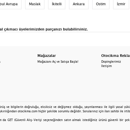
nbul Avrupa
Maslak
İkitelli
Ankara
Ostim
İzmir
al
çıkmacı
üyelerimizden parçanızı bulabilirsiniz.
Mağazalar
Otocikma Rekl
a
Mağazanı Aç ve Satışa Başla!
Dopinglerimiz
İletişim
üş ve bilgilerin doğruluğu, eksiksiz ve değişmez olduğu, yayınlanması ile ilgili yasal yüküm
kırılığından otocikma.com hiçbir şekilde sorumlu değildir. Sorularınız için ilan sahibi ile irtib
da GET (Güvenli Alış-Veriş) seçeneğinden satın almak istediğiniz ürünü güvenli bir şekilde