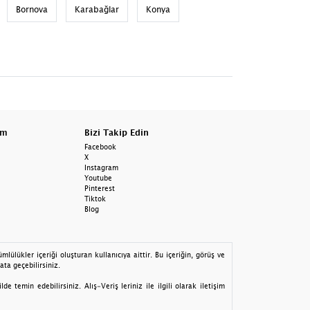
Bornova
Karabağlar
Konya
am
Bizi Takip Edin
Facebook
X
Instagram
Youtube
Pinterest
Tiktok
Blog
lülükler içeriği oluşturan kullanıcıya aittir. Bu içeriğin, görüş ve
ata geçebilirsiniz.
 temin edebilirsiniz. Alış-Veriş leriniz ile ilgili olarak iletişim