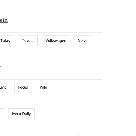
niz.
Tofaş
Toyota
Volkswagen
Volvo
.
Civic
Focus
Polo
o
Iveco Daily