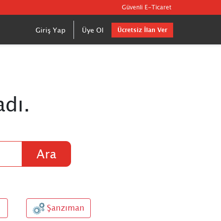
Güvenli E-Ticaret
Giriş Yap
Üye Ol
Ücretsiz İlan Ver
dı.
Ara
Şanzıman