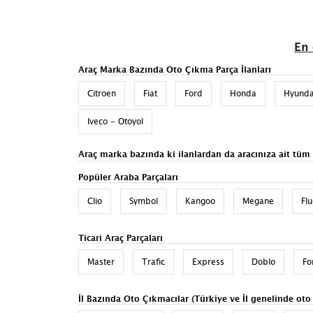
En 
Araç Marka Bazında Oto Çıkma Parça İlanları
Citroen
Fiat
Ford
Honda
Hyunda
Iveco - Otoyol
Araç marka bazında ki ilanlardan da aracınıza ait tüm
Popüler Araba Parçaları
Clio
Symbol
Kangoo
Megane
Fl
Ticari Araç Parçaları
Master
Trafic
Express
Doblo
Fo
İl Bazında Oto Çıkmacılar (Türkiye ve İl genelinde oto