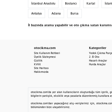
İstanbul Anadolu
Bostancı
Kartal
İsta
Antalya
Adana
Bursa
İl bazında arama yapabilir ve
oto çıkma satan
kurums
otocikma.com
Kategoriler
Site Kullanım Rehberi
Yedek Çıkma Parç
Üyelik Sözleşmesi
2. El Oto
Gizlilik
Hasarlı Araçlar
KVKK
Hurda Araçlar
Site Haritası
Hakkımızda
otocikma.com'da yer alan kullanıcıların oluşturduğu tüm içerik, gör
bilgilerin yanlışlık, eksiklik veya yasalarla düzenlenmiş kurallara ay
otocikma.com'dan yapacağınız alış-verişleriniz için, otocikma.com 
bölümünden bize ulaşabilirsiniz.