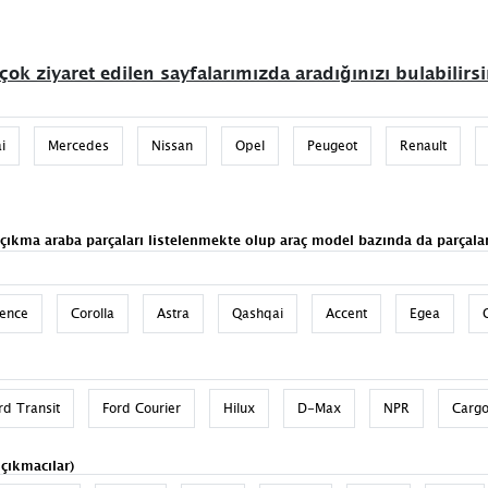
çok ziyaret edilen sayfalarımızda aradığınızı bulabilirsi
i
Mercedes
Nissan
Opel
Peugeot
Renault
 çıkma araba parçaları listelenmekte olup araç model bazında da parçalar
uence
Corolla
Astra
Qashqai
Accent
Egea
rd Transit
Ford Courier
Hilux
D-Max
NPR
Carg
 çıkmacılar)