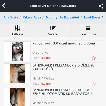
Land Rover Motor Su Radyatörü
Ana Sayfa
Çıkma Parça
Motor
Su Radyatörü
Land Rover
Filtrele
Sırala
Görünüm
Range rover 3.0 dizel motor su bidonu
Ordu/ Ünye
Fiyat:
Pazarlık
LANDROVER FREELANDER 2.0 DİZEL SU
RADYATÖRÜ
Mersin/ Merkez
Fiyat:
Pazarlık
LANDROVER FREELANDER 2001 1.8
BENZİNLİ OTOMATİK SU RADYATÖRÜ
Mersin/ Merkez