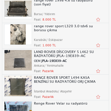
range rover 1998 4.6 su radyatörü
(son fiyat)
Bursa/ Yıldırım
Fiyat:
8.000 TL
range rover sport L320 3.0 tdv6 su
borusu çıkma
Karabük/ Eskipazar
Fiyat:
1.000 TL
LAND ROVER DİSCOVERY 5 L462 SU
RADYATÖRÜ JPLA-19E839-AC
OEM
JPLA-19E839-AC
Ankara/ Yenimahalle
Fiyat:
Pazarlık
RANGE ROVER SPORT L494 KASA
BENZİNLİ SU RADYATÖRÜ ORJ ÇIKMA
İstanbul Anadolu/ Ataşehir
Fiyat:
Pazarlık
Renge Rover Velar su radyatörü