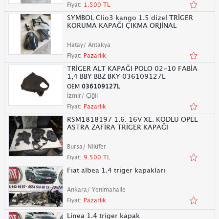
Fiyat:
1.500 TL
SYMBOL Clio3 kango 1.5 dizel TRİGER
KORUMA KAPAĞI ÇIKMA ORJİNAL
Hatay/ Antakya
Fiyat:
Pazarlık
TRİGER ALT KAPAĞI POLO 02-10 FABİA
1,4 BBY BBZ BKY 036109127L
OEM
036109127L
İzmir/ Çiğli
Fiyat:
Pazarlık
RSM1818197 1.6. 16V XE. KODLU OPEL
ASTRA ZAFİRA TRİGER KAPAĞI
Bursa/ Nilüfer
Fiyat:
9.500 TL
Fiat albea 1.4 triger kapakları
Ankara/ Yenimahalle
Fiyat:
Pazarlık
Linea 1.4 triger kapak