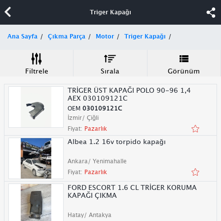
Triger Kapağı
Ana Sayfa
Çıkma Parça
Motor
Triger Kapağı
Filtrele
Sırala
Görünüm
TRİGER ÜST KAPAĞI POLO 90-96 1,4
AEX 030109121C
OEM
030109121C
İzmir/ Çiğli
Fiyat:
Pazarlık
Albea 1.2 16v torpido kapağı
Ankara/ Yenimahalle
Fiyat:
Pazarlık
FORD ESCORT 1.6 CL TRİGER KORUMA
KAPAĞI ÇIKMA
Hatay/ Antakya