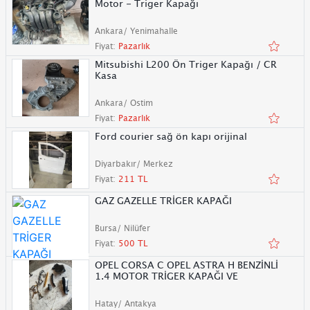
Motor - Triger Kapağı
Ankara/ Yenimahalle
Fiyat:
Pazarlık
Mitsubishi L200 Ön Triger Kapağı / CR
Kasa
Ankara/ Ostim
Fiyat:
Pazarlık
Ford courier sağ ön kapı orijinal
Diyarbakır/ Merkez
Fiyat:
211 TL
GAZ GAZELLE TRİGER KAPAĞI
Bursa/ Nilüfer
Fiyat:
500 TL
OPEL CORSA C OPEL ASTRA H BENZİNLİ
1.4 MOTOR TRİGER KAPAĞI VE
Hatay/ Antakya