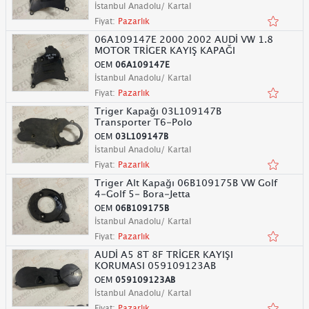
İstanbul Anadolu/ Kartal
Fiyat:
Pazarlık
06A109147E 2000 2002 AUDİ VW 1.8
MOTOR TRİGER KAYIŞ KAPAĞI
OEM
06A109147E
İstanbul Anadolu/ Kartal
Fiyat:
Pazarlık
Triger Kapağı 03L109147B
Transporter T6-Polo
OEM
03L109147B
İstanbul Anadolu/ Kartal
Fiyat:
Pazarlık
Triger Alt Kapağı 06B109175B VW Golf
4-Golf 5- Bora-Jetta
OEM
06B109175B
İstanbul Anadolu/ Kartal
Fiyat:
Pazarlık
AUDİ A5 8T 8F TRİGER KAYIŞI
KORUMASI 059109123AB
OEM
059109123AB
İstanbul Anadolu/ Kartal
Fiyat:
Pazarlık