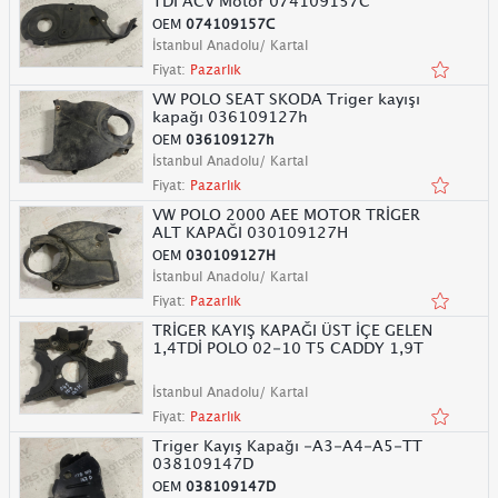
TDI ACV Motor 074109157C
OEM
074109157C
İstanbul Anadolu/ Kartal
Fiyat:
Pazarlık
VW POLO SEAT SKODA Triger kayışı
kapağı 036109127h
OEM
036109127h
İstanbul Anadolu/ Kartal
Fiyat:
Pazarlık
VW POLO 2000 AEE MOTOR TRİGER
ALT KAPAĞI 030109127H
OEM
030109127H
İstanbul Anadolu/ Kartal
Fiyat:
Pazarlık
TRİGER KAYIŞ KAPAĞI ÜST İÇE GELEN
1,4TDİ POLO 02-10 T5 CADDY 1,9T
İstanbul Anadolu/ Kartal
Fiyat:
Pazarlık
Triger Kayış Kapağı -A3-A4-A5-TT
038109147D
OEM
038109147D