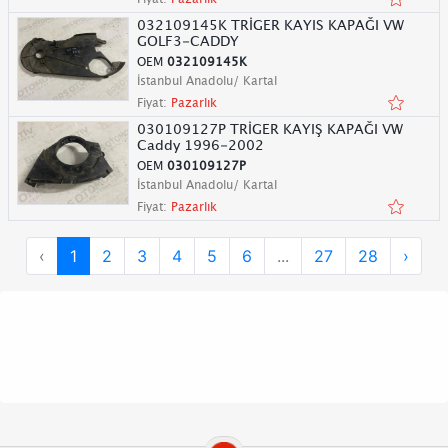
032109145K TRİGER KAYIS KAPAĞI VW
GOLF3-CADDY
OEM
032109145K
İstanbul Anadolu/ Kartal
Fiyat:
Pazarlık
030109127P TRİGER KAYIŞ KAPAĞI VW
Caddy 1996-2002
OEM
030109127P
İstanbul Anadolu/ Kartal
Fiyat:
Pazarlık
‹
1
2
3
4
5
6
...
27
28
›