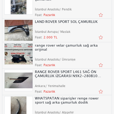
İstanbul Anadolu/ Pendik
Fiyat:
Pazarlık
LAND ROVER SPORT SOL ÇAMURLUK
İstanbul Avrupa/ Maslak
Fiyat:
2.000 TL
range rover velar çamurluk sağ arka
orijinal
İstanbul Anadolu/ Ümraniye
Fiyat:
Pazarlık
RANGE ROVER SPORT L461 SAĞ ÖN
ÇAMURLUK IZGARASI N9X2-280B10-
BD
Ankara/ Yenimahalle
Fiyat:
Pazarlık
WHATSPATAN siparişler renge rower
sport sağ arka çamurluk dodik
İstanbul Anadolu/ Ataşehir