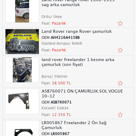
sag arka camurluk
Ordu/ Ünye
Fiyat:
Pazarlık
Land Rover range Rover çamurluk
OEM
AH4216A415BB
İstanbul Avrupa/ İkitelli
Fiyat:
Pazarlık
land rover freelander 1 kesme arka
çamurluk (son fiyat)
Bursa/ Yıldırım
Fiyat:
38.500 TL
ASB760071 ÖN ÇAMURLUK SOL VOGUE
10-12
OEM
ASB760071
Kocaeli/ Gebze
Fiyat:
12.350 TL
LR005867 Freelander 2 Ön Sağ
Çamurluk
OEM
LR005867