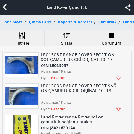
Land Rover Çamurluk
Ana Sayfa
Çıkma Parça
Kaporta & Karoser
Çamurluk
Land 
Filtrele
Sırala
Görünüm
LR015037 RANGE ROVER SPORT ÖN
SOL ÇAMURLUK GRİ ORJİNAL 10-13
OEM
LR015037
Adıyaman/ Kahta
Fiyat:
Pazarlık
LR015036 RANGE ROVER SPORT SAĞ
ÖN ÇAMURLUK GRİ ORJİNAL 10-13
Adıyaman/ Kahta
Fiyat:
Pazarlık
Land Rover range Rover sol ön
çamurluk bağlantı braketi
OEM
J8A216291AA
İstanbul Avrupa/ İkitelli