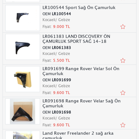
LR100544 Sport Sağ Ön Çamurluk
OEM
LR100544
Kocaeli/ Gebze
Fiyat:
9.000 TL
LR061383 LAND DISCOVERY ÖN
ÇAMURLUK SPORT SAĞ 14-18
OEM
LR061383
Kocaeli/ Gebze
Fiyat:
5.500 TL
LR091699 Range Rover Velar Sol Ön
Çamurluk
OEM
LR091699
Kocaeli/ Gebze
Fiyat:
9.600 TL
LR091698 Range Rover Velar Sağ Ön
Çamurluk
OEM
LR091698
Kocaeli/ Gebze
Fiyat:
9.600 TL
Land Rover Freelander 2 sağ arka
çamurluk