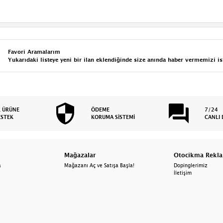
Favori Aramalarım
Yukarıdaki listeye yeni bir ilan eklendiğinde size anında haber vermemizi is
L ÜRÜNE
ÖDEME
7/24
ESTEK
KORUMA SİSTEMİ
CANLI 
Mağazalar
Otocikma Rekl
a
Mağazanı Aç ve Satışa Başla!
Dopinglerimiz
İletişim