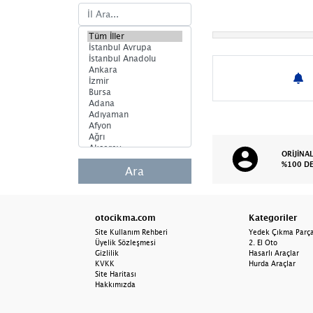
Body Kit
Kapı Sacı
Arma & Yazı
Dış Ayna Camları
Dış Ayna Gövdeleri
Dış Ayna Komple
ORİJİNA
%100 D
İç Ayna
Ara
Podye Sacı
otocikma.com
Kategoriler
Rüzgarlık
Site Kullanım Rehberi
Yedek Çıkma Parç
Üyelik Sözleşmesi
2. El Oto
Ön Cam
Gizlilik
Hasarlı Araçlar
KVKK
Hurda Araçlar
Marşpiyel Kaplama
Site Haritası
Bakaliti
Hakkımızda
Marşpiyel Sacı