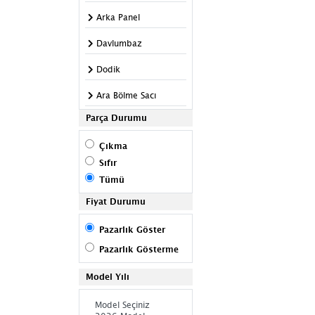
Arka Panel
Davlumbaz
Dodik
Ara Bölme Sacı
Parça Durumu
Basamak
Çıkma
Panjur
Sıfır
Kabin
Tümü
Kapı Çıtası
Fiyat Durumu
Kapı Direği
Pazarlık Göster
Pazarlık Gösterme
Fitil
Model Yılı
Kaput Kilidi
Kupa