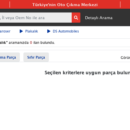
Türkiye'nin Oto Çıkma Merkezi
Detaylı Arama
aroser
Plakalık
DS Automobiles
alık
"
aramanızda
0
ilan bulundu.
ma Parça
Sıfır Parça
Görü
Seçilen kriterlere uygun parça bul