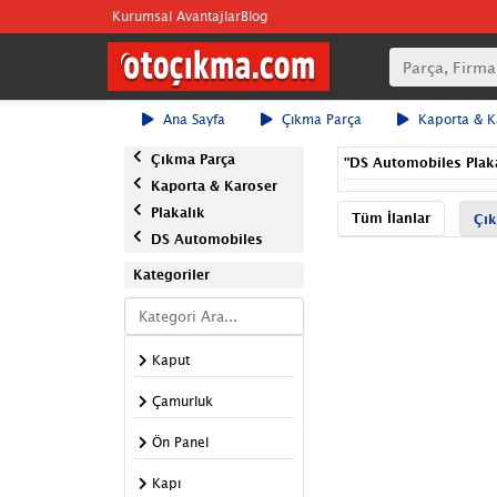
Kurumsal Avantajlar
Blog
Ana Sayfa
Çıkma Parça
Kaporta & K
Çıkma Parça
"
DS Automobiles Plak
Kaporta & Karoser
Plakalık
Tüm İlanlar
Çık
DS Automobiles
Kategoriler
Kaput
Çamurluk
Ön Panel
Kapı