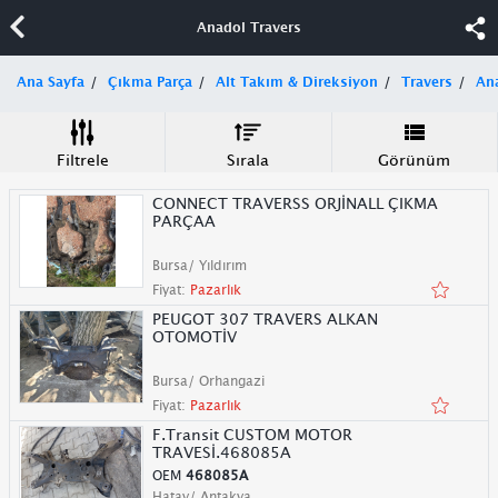
Anadol Travers
Ana Sayfa
Çıkma Parça
Alt Takım & Direksiyon
Travers
An
Filtrele
Sırala
Görünüm
CONNECT TRAVERSS ORJİNALL ÇIKMA
PARÇAA
Bursa/ Yıldırım
Fiyat:
Pazarlık
PEUGOT 307 TRAVERS ALKAN
OTOMOTİV
Bursa/ Orhangazi
Fiyat:
Pazarlık
F.Transit CUSTOM MOTOR
TRAVESİ.468085A
OEM
468085A
Hatay/ Antakya