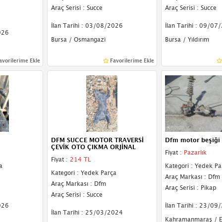
Araç Serisi : Succe
Araç Serisi : Succe
İlan Tarihi : 03/08/2026
İlan Tarihi : 09/07
026
Bursa / Osmangazi
Bursa / Yıldırım
avorilerime Ekle
Favorilerime Ekle
DFM SUCCE MOTOR TRAVERSİ
Dfm motor beşiği 
ÇEVİK OTO ÇIKMA ORJİNAL
Fiyat :
Pazarlık
Fiyat :
214 TL
a
Kategori : Yedek Pa
Kategori : Yedek Parça
Araç Markası : Dfm
Araç Markası : Dfm
Araç Serisi : Pikap
Araç Serisi : Succe
026
İlan Tarihi : 23/09
İlan Tarihi : 25/03/2024
Kahramanmaraş / E