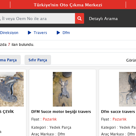
Türkiye'nin Oto Çıkma Merkezi
Detaylı Arama
 Direksiyon
Travers
Dfm
ızda
7
ilan bulundu.
ma Parça
Sıfır Parça
Görü
S ÇEVİK
DFM Succe motor beşiği travers
Dfm succe travers
Fiyat :
Pazarlık
Fiyat :
Pazarlık
Kategori : Yedek Parça
Kategori : Yedek Pa
a
Araç Markası : Dfm
Araç Markası : Dfm