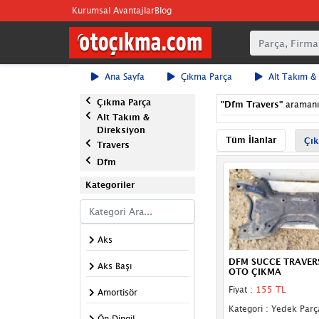
Kurumsal Avantajlar
Blog
Ana Sayfa
Çıkma Parça
Alt Takım &
Çıkma Parça
"
Dfm Travers
"
araman
Alt Takım &
Direksiyon
Tüm İlanlar
Çık
Travers
Dfm
Kategoriler
Aks
DFM SUCCE TRAVER
Aks Başı
OTO ÇIKMA
Fiyat :
155 TL
Amortisör
Kategori : Yedek Parç
Ön Dingil