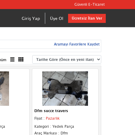
Güvenli E-Ticaret
Giriş Yap
Üye Ol
Ücretsiz İlan Ver
Aramayı Favorilere Kaydet
nüm
Dfm succe travers
Fiyat :
Pazarlık
rça
Kategori : Yedek Parça
Araç Markası : Dfm