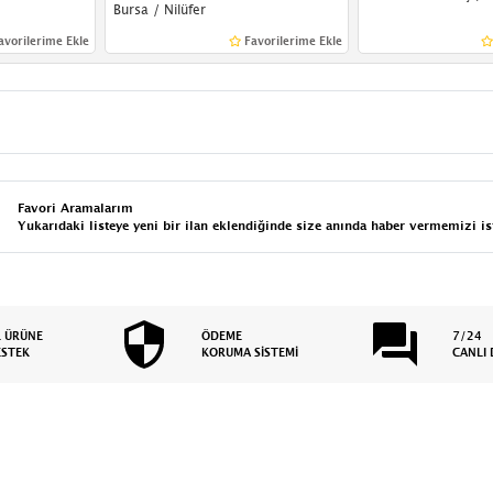
Bursa / Nilüfer
avorilerime Ekle
Favorilerime Ekle
Favori Aramalarım
Yukarıdaki listeye yeni bir ilan eklendiğinde size anında haber vermemizi is
L ÜRÜNE
ÖDEME
7/24
ESTEK
KORUMA SİSTEMİ
CANLI 