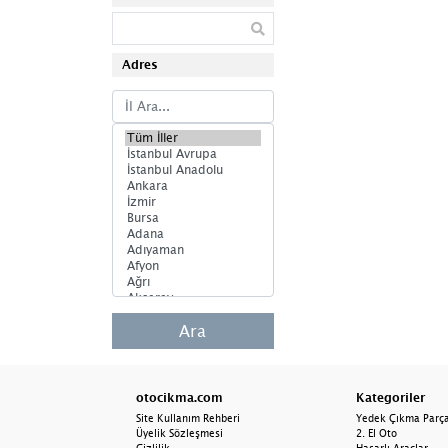
Tabla
Teker Bilyası
Adres
Torsiyon
Viraj Demiri
Ara
otocikma.com
Kategoriler
Site Kullanım Rehberi
Yedek Çıkma Parç
Üyelik Sözleşmesi
2. El Oto