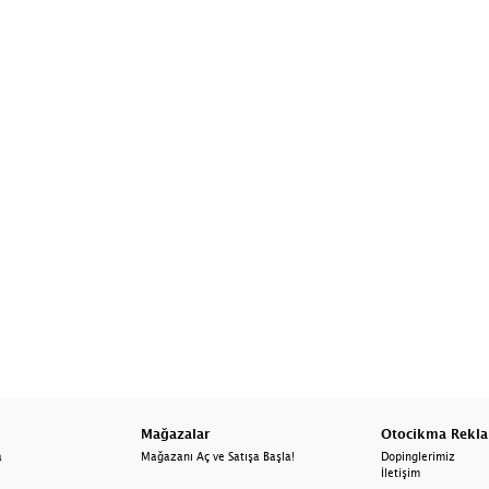
Mağazalar
Otocikma Rekl
a
Mağazanı Aç ve Satışa Başla!
Dopinglerimiz
İletişim