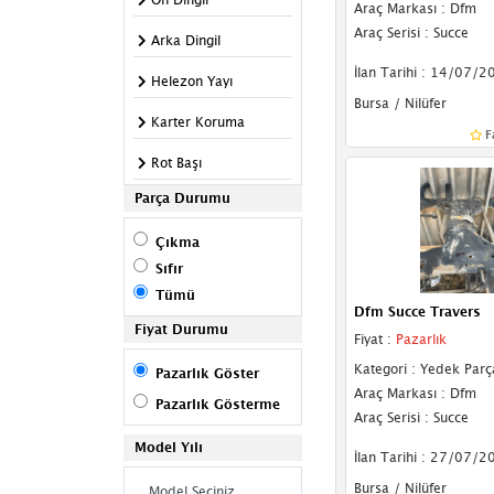
Araç Markası : Dfm
Araç Serisi : Succe
Arka Dingil
İlan Tarihi : 14/07/2
Helezon Yayı
Bursa / Nilüfer
Karter Koruma
F
Rot Başı
Parça Durumu
Salıncak
Çıkma
Taşıyıcı
Sıfır
Travers
Tümü
Dfm Succe Travers
Air & Havalı
Fiyat Durumu
Fiyat :
Pazarlık
Süspansiyon
Kategori : Yedek Parç
Pazarlık Göster
Askı Rotu
Araç Markası : Dfm
Pazarlık Gösterme
Araç Serisi : Succe
Direksiyon Açı
Model Yılı
Sensörü
İlan Tarihi : 27/07/2
Direksiyon Bakaliti
Bursa / Nilüfer