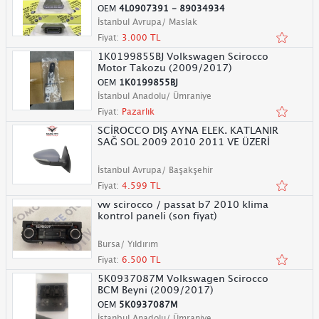
OEM
4L0907391 - 89034934
İstanbul Avrupa/ Maslak
Fiyat:
3.000 TL
1K0199855BJ Volkswagen Scirocco
Motor Takozu (2009/2017)
OEM
1K0199855BJ
İstanbul Anadolu/ Ümraniye
Fiyat:
Pazarlık
SCİROCCO DIŞ AYNA ELEK. KATLANIR
SAĞ SOL 2009 2010 2011 VE ÜZERİ
İstanbul Avrupa/ Başakşehir
Fiyat:
4.599 TL
vw scirocco / passat b7 2010 klima
kontrol paneli (son fiyat)
Bursa/ Yıldırım
Fiyat:
6.500 TL
5K0937087M Volkswagen Scirocco
BCM Beyni (2009/2017)
OEM
5K0937087M
İstanbul Anadolu/ Ümraniye