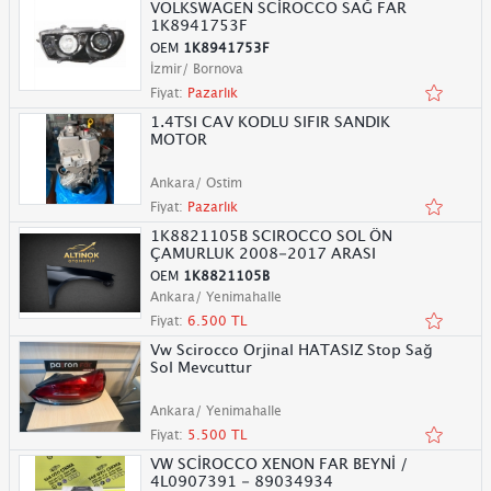
VOLKSWAGEN SCİROCCO SAĞ FAR
1K8941753F
OEM
1K8941753F
İzmir/ Bornova
Fiyat:
Pazarlık
1.4TSI CAV KODLU SIFIR SANDIK
MOTOR
Ankara/ Ostim
Fiyat:
Pazarlık
1K8821105B SCIROCCO SOL ÖN
ÇAMURLUK 2008-2017 ARASI
OEM
1K8821105B
Ankara/ Yenimahalle
Fiyat:
6.500 TL
Vw Scirocco Orjinal HATASIZ Stop Sağ
Sol Mevcuttur
Ankara/ Yenimahalle
Fiyat:
5.500 TL
VW SCİROCCO XENON FAR BEYNİ /
4L0907391 - 89034934