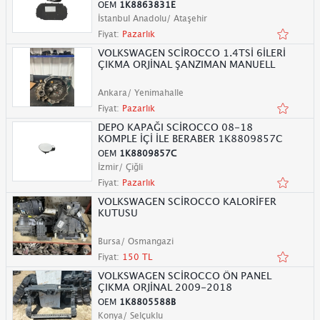
OEM
1K8863831E
İstanbul Anadolu/ Ataşehir
Fiyat:
Pazarlık
VOLKSWAGEN SCİROCCO 1.4TSİ 6İLERİ
ÇIKMA ORJİNAL ŞANZIMAN MANUELL
Ankara/ Yenimahalle
Fiyat:
Pazarlık
DEPO KAPAĞI SCİROCCO 08-18
KOMPLE İÇİ İLE BERABER 1K8809857C
OEM
1K8809857C
İzmir/ Çiğli
Fiyat:
Pazarlık
VOLKSWAGEN SCİROCCO KALORİFER
KUTUSU
Bursa/ Osmangazi
Fiyat:
150 TL
VOLKSWAGEN SCİROCCO ÖN PANEL
ÇIKMA ORJİNAL 2009-2018
OEM
1K8805588B
Konya/ Selçuklu