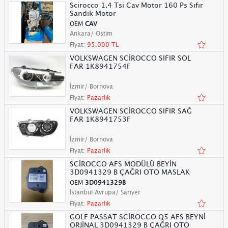
Scirocco 1.4 Tsi Cav Motor 160 Ps Sıfır
Sandık Motor
OEM
CAV
Ankara/ Ostim
Fiyat:
95.000 TL
VOLKSWAGEN SCİROCCO SIFIR SOL
FAR 1K8941754F
İzmir/ Bornova
Fiyat:
Pazarlık
VOLKSWAGEN SCİROCCO SIFIR SAĞ
FAR 1K8941753F
İzmir/ Bornova
Fiyat:
Pazarlık
SCİROCCO AFS MODÜLÜ BEYİN
3D0941329 B ÇAĞRI OTO MASLAK
OEM
3D0941329B
İstanbul Avrupa/ Sarıyer
Fiyat:
Pazarlık
GOLF PASSAT SCİROCCO Q5 AFS BEYNİ
ORJİNAL 3D0941329 B ÇAĞRI OTO