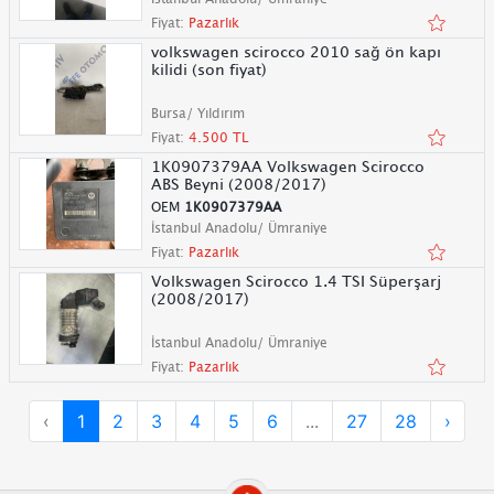
Fiyat:
Pazarlık
volkswagen scirocco 2010 sağ ön kapı
kilidi (son fiyat)
Bursa/ Yıldırım
Fiyat:
4.500 TL
1K0907379AA Volkswagen Scirocco
ABS Beyni (2008/2017)
OEM
1K0907379AA
İstanbul Anadolu/ Ümraniye
Fiyat:
Pazarlık
Volkswagen Scirocco 1.4 TSI Süperşarj
(2008/2017)
İstanbul Anadolu/ Ümraniye
Fiyat:
Pazarlık
‹
1
2
3
4
5
6
...
27
28
›