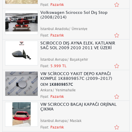
Fiyat:
Pazarlık
Volkswagen Scirocco Sol Dış Stop
(2008/2014)
İstanbul Anadolu/ Ümraniye
Fiyat:
Pazarlık
SCIROCCO DIŞ AYNA ELEK. KATLANIR
SAĞ SOL 2009 2010 2011 VE ÜZERİ
İstanbul Avrupa/ Başakşehir
Fiyat:
5.999 TL
VW SCİROCCO YAKIT DEPO KAPAĞI
KOMPLE 1K8809857C (2009-2017)
OEM
1K8809857C
Ankara/ Yenimahalle
Fiyat:
Pazarlık
VW SCIROCCO BAGAJ KAPAĞI ORJİNAL
ÇIKMA
İstanbul Avrupa/ Maslak
Fiyat:
Pazarlık