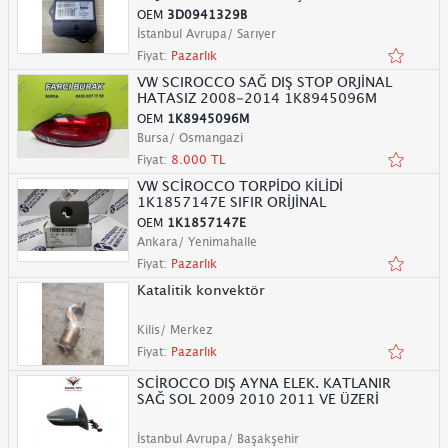
OEM
3D0941329B
İstanbul Avrupa/ Sarıyer
Fiyat:
Pazarlık
VW SCIROCCO SAĞ DIŞ STOP ORJİNAL
HATASIZ 2008-2014 1K8945096M
OEM
1K8945096M
Bursa/ Osmangazi
Fiyat:
8.000 TL
VW SCİROCCO TORPİDO KİLİDİ
1K1857147E SIFIR ORİJİNAL
OEM
1K1857147E
Ankara/ Yenimahalle
Fiyat:
Pazarlık
Katalitik konvektör
Kilis/ Merkez
Fiyat:
Pazarlık
SCİROCCO DIŞ AYNA ELEK. KATLANIR
SAĞ SOL 2009 2010 2011 VE ÜZERİ
İstanbul Avrupa/ Başakşehir