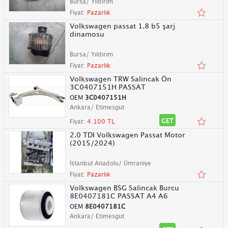
Bursa/ Yıldırım
Fiyat:
Pazarlık
Volkswagen passat 1.8 b5 şarj
dinamosu
Bursa/ Yıldırım
Fiyat:
Pazarlık
Volkswagen TRW Salincak Ön
3C0407151H PASSAT
OEM
3C0407151H
Ankara/ Etimesgut
GET
Fiyat:
4.100 TL
2.0 TDI Volkswagen Passat Motor
(2015/2024)
İstanbul Anadolu/ Ümraniye
Fiyat:
Pazarlık
Volkswagen BSG Salincak Burcu
8E0407181C PASSAT A4 A6
OEM
8E0407181C
Ankara/ Etimesgut