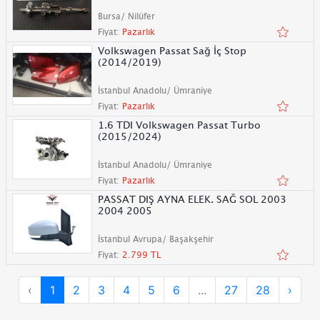
Bursa/ Nilüfer
Fiyat:
Pazarlık
Volkswagen Passat Sağ İç Stop
(2014/2019)
İstanbul Anadolu/ Ümraniye
Fiyat:
Pazarlık
1.6 TDI Volkswagen Passat Turbo
(2015/2024)
İstanbul Anadolu/ Ümraniye
Fiyat:
Pazarlık
PASSAT DIŞ AYNA ELEK. SAĞ SOL 2003
2004 2005
İstanbul Avrupa/ Başakşehir
Fiyat:
2.799 TL
‹
1
2
3
4
5
6
...
27
28
›