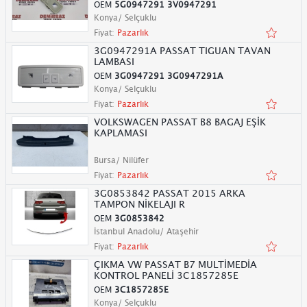
OEM
5G0947291 3V0947291
Konya/ Selçuklu
Fiyat:
Pazarlık
3G0947291A PASSAT TIGUAN TAVAN
LAMBASI
OEM
3G0947291 3G0947291A
Konya/ Selçuklu
Fiyat:
Pazarlık
VOLKSWAGEN PASSAT B8 BAGAJ EŞİK
KAPLAMASI
Bursa/ Nilüfer
Fiyat:
Pazarlık
3G0853842 PASSAT 2015 ARKA
TAMPON NİKELAJI R
OEM
3G0853842
İstanbul Anadolu/ Ataşehir
Fiyat:
Pazarlık
ÇIKMA VW PASSAT B7 MULTİMEDİA
KONTROL PANELİ 3C1857285E
OEM
3C1857285E
Konya/ Selçuklu