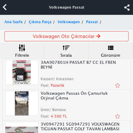
Volkswagen Passat
Ana Sayfa
Çıkma Parça
Volkswagen
Passat
Volkswagen Oto Çıkmacılar
Filtrele
Sırala
Görünüm
3AA907801H PASSAT B7 CC EL FREN
BEYNİ
Kayseri/ Kocasinan
Fiyat:
Pazarlık
Volkswagen Passas Ön Çamurluk
Orjinal Çıkma
İzmir/ Bornova
Fiyat:
4.500 TL
3V0947291 5G0947291 VOLKSWAGEN
TIGUAN PASSAT GOLF TAVAN LAMBASI