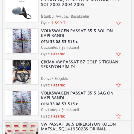
SOL 2003 2004 2005
İstanbul Avrupa/ Başakşehir
Fiyat:
4.599 TL
VOLKSWAGEN PASSAT B5,5 SOL ÖN
KAPI BANDI
OEM
3B 08 53 515 c
Gaziantep/ Şehitkamil
Fiyat:
Pazarlık
ÇIKMA VW PASSAT B7 GOLF 6 TIGUAN
SEKSIYON SİMİDİ
Konya/ Selçuklu
Fiyat:
Pazarlık
VOLKSWAGEN PASSAT B5,5 SAĞ ÖN
KAPI BANDI
OEM
3B 08 53 516 c
Gaziantep/ Şehitkamil
Fiyat:
Pazarlık
VW PASSAT B8.5 DİREKSİYON KOLON
MAFSAL 5Q1419502BS ORJINAL
SÖKME