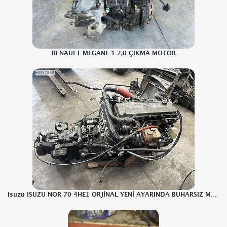
RENAULT MEGANE 1 2,0 ÇIKMA MOTOR
Isuzu ISUZU NOR 70 4HE1 ORJİNAL YENİ AYARINDA BUHARSIZ MOTOR