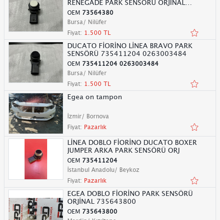
RENEGADE PARK SENSÖRÜ ORJİNAL
73564380
OEM
73564380
Bursa/ Nilüfer
Fiyat:
1.500 TL
DUCATO FİORİNO LİNEA BRAVO PARK
SENSÖRÜ 735411204 0263003484
OEM
735411204 0263003484
Bursa/ Nilüfer
Fiyat:
1.500 TL
Egea on tampon
İzmir/ Bornova
Fiyat:
Pazarlık
LİNEA DOBLO FİORİNO DUCATO BOXER
JUMPER ARKA PARK SENSÖRÜ ORJ
OEM
735411204
İstanbul Anadolu/ Beykoz
Fiyat:
Pazarlık
EGEA DOBLO FİORİNO PARK SENSÖRÜ
ORJİNAL 735643800
OEM
735643800