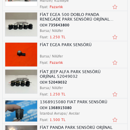
Mardin/ Kızıltepe
Fiyat:
Pazarlık
FİAT EGEA 500 DOBLO PANDA
RENEGADE PARK SENSÖRÜ ORJİNAL
735643800
OEM
735643800
Bursa/ Nilüfer
Fiyat:
1.250 TL
FİAT EGEA PARK SENSÖRÜ
Bursa/ Nilüfer
Fiyat:
Pazarlık
FİAT JEEP ALFA PARK SENSÖRÜ
ORJİNAL 52049032
OEM
52049032
Bursa/ Nilüfer
Fiyat:
1.250 TL
1368915080 FIAT PARK SENSÖRÜ
OEM
1368915080
İstanbul Avrupa/ Avcılar
Fiyat:
1.500 TL
FİAT PANDA PARK SENSÖRÜ ORJİNAL