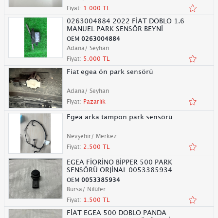
Fiyat:
1.000 TL
0263004884 2022 FİAT DOBLO 1.6
MANUEL PARK SENSÖR BEYNİ
OEM
0263004884
Adana/ Seyhan
Fiyat:
5.000 TL
Fiat egea ön park sensörü
Adana/ Seyhan
Fiyat:
Pazarlık
Egea arka tampon park sensörü
Nevşehir/ Merkez
Fiyat:
2.500 TL
EGEA FİORİNO BİPPER 500 PARK
SENSÖRÜ ORJİNAL 0053385934
OEM
0053385934
Bursa/ Nilüfer
Fiyat:
1.500 TL
FİAT EGEA 500 DOBLO PANDA