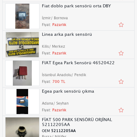
Fiat doblo park sensörü orta DBY
İzmir/ Bornova
Fiyat:
Pazarlık
Linea arka park sensörü
Kilis/ Merkez
Fiyat:
Pazarlık
FIAT Egea Park Sensörü 46520422
İstanbul Anadolu/ Pendik
Fiyat:
700 TL
Egea park sensörü çıkma
Adana/ Seyhan
Fiyat:
Pazarlık
FİAT 500 PARK SENSÖRÜ ORJİNAL
52112205AA
OEM
52112205AA
Bursa/ Nilüfer