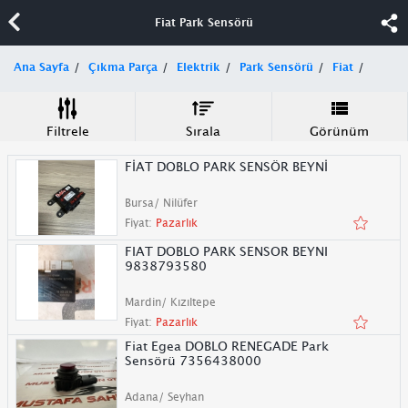
Fiat Park Sensörü
Ana Sayfa
Çıkma Parça
Elektrik
Park Sensörü
Fiat
Filtrele
Sırala
Görünüm
FİAT DOBLO PARK SENSÖR BEYNİ
Bursa/ Nilüfer
Fiyat:
Pazarlık
FIAT DOBLO PARK SENSOR BEYNI
9838793580
Mardin/ Kızıltepe
Fiyat:
Pazarlık
Fiat Egea DOBLO RENEGADE Park
Sensörü 7356438000
Adana/ Seyhan