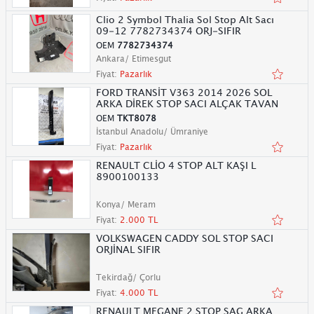
Clio 2 Symbol Thalia Sol Stop Alt Sacı
09-12 7782734374 ORJ-SIFIR
OEM
7782734374
Ankara/ Etimesgut
Fiyat:
Pazarlık
FORD TRANSİT V363 2014 2026 SOL
ARKA DİREK STOP SACI ALÇAK TAVAN
OEM
TKT8078
İstanbul Anadolu/ Ümraniye
Fiyat:
Pazarlık
RENAULT CLİO 4 STOP ALT KAŞI L
8900100133
Konya/ Meram
Fiyat:
2.000 TL
VOLKSWAGEN CADDY SOL STOP SACI
ORJİNAL SIFIR
Tekirdağ/ Çorlu
Fiyat:
4.000 TL
RENAULT MEGANE 2 STOP SAG ARKA