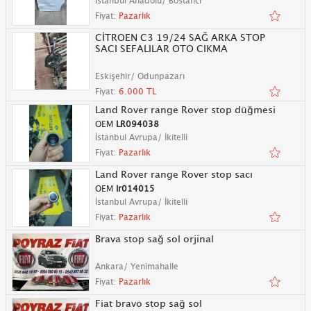
İstanbul Anadolu/ Bostancı
Fiyat:
Pazarlık
CİTROEN C3 19/24 SAĞ ARKA STOP
SACI SEFALILAR OTO CIKMA
Eskişehir/ Odunpazarı
Fiyat:
6.000 TL
Land Rover range Rover stop düğmesi
OEM
LR094038
İstanbul Avrupa/ İkitelli
Fiyat:
Pazarlık
Land Rover range Rover stop sacı
OEM
lr014015
İstanbul Avrupa/ İkitelli
Fiyat:
Pazarlık
Brava stop sağ sol orjinal
Ankara/ Yenimahalle
Fiyat:
Pazarlık
Fiat bravo stop sağ sol