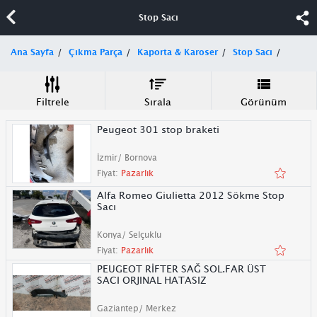
Stop Sacı
Ana Sayfa
Çıkma Parça
Kaporta & Karoser
Stop Sacı
Filtrele
Sırala
Görünüm
Peugeot 301 stop braketi
İzmir/ Bornova
Fiyat:
Pazarlık
Alfa Romeo Giulietta 2012 Sökme Stop
Sacı
Konya/ Selçuklu
Fiyat:
Pazarlık
PEUGEOT RİFTER SAĞ SOL.FAR ÜST
SACI ORJINAL HATASIZ
Gaziantep/ Merkez