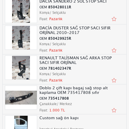
DACİA SANDERO 2 SOL STOP SACI
OEM
850428011R
Konya/ Selçuklu
Fiyat:
Pazarlık
DACİA DUSTER SAĞ STOP SACI SIFIR
ORJİNAL 2010-2017
OEM
850429925R
Konya/ Selçuklu
Fiyat:
Pazarlık
RENAULT TALİSMAN SAĞ ARKA STOP
SACI SIFIR ORJİNAL
OEM
781402347R
Konya/ Selçuklu
Fiyat:
Pazarlık
Doblo 2 çift kapı bagaj sağ stop alt
kaplama OEM 735417808 sıfır
OEM
735417808
Çanakkale/ Merkez
Fiyat:
1.000 TL
Custom sağ ön kapı