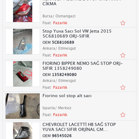
CİKMA
Bursa/ Osmangazi
Fiyat:
Pazarlık
Stop Yuva Sacı Sol VW Jetta 2015
5C6810689 ORJ-SIFIR
OEM
5C6810689
Ankara/ Etimesgut
Fiyat:
Pazarlık
FIORINO BIPPER NEMO SAĞ STOP ORJ-
SIFIR 1358249080
OEM
1358249080
Ankara/ Etimesgut
Fiyat:
Pazarlık
Fiorino sol stop alt sacı
Isparta/ Merkez
Fiyat:
Pazarlık
CHEVROLET LACETTİ HB SAĞ STOP
YUVA SACI SIFIR ORJİNAL GM
96545026
OEM
96545026