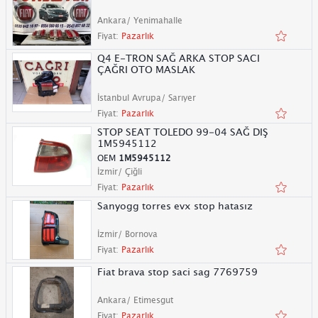
Ankara/ Yenimahalle
Fiyat:
Pazarlık
Q4 E-TRON SAĞ ARKA STOP SACI
ÇAĞRI OTO MASLAK
İstanbul Avrupa/ Sarıyer
Fiyat:
Pazarlık
STOP SEAT TOLEDO 99-04 SAĞ DIŞ
1M5945112
OEM
1M5945112
İzmir/ Çiğli
Fiyat:
Pazarlık
Sanyogg torres evx stop hatasız
İzmir/ Bornova
Fiyat:
Pazarlık
Fiat brava stop saci sag 7769759
Ankara/ Etimesgut
Fiyat:
Pazarlık