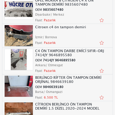
OPEL MOKKA B CİTROEN C4 X ÖN
TAMPON DEMİRİ 9835607480
OEM
9835607480
Diyarbakır/ Merkez
Fiyat:
Pazarlık
Citroen c4 ön tampon demiri
İzmir/ Bornova
Fiyat:
Pazarlık
C4 ÖN TAMPON DARBE EMİCİ SIFIR-ORJ
7414JY 9646895580
OEM
7414JY 9646895580
Ankara/ Etimesgut
Fiyat:
Pazarlık
BERLİNGO RİFTER ÖN TAMPON DEMİRİ
ORJİNAL 9846639180
OEM
9846639180
Bursa/ Osmangazi
Fiyat:
6.500 TL
CİTROEN BERLİNGO ÖN TAMPON
DEMİRİ 1.5 DİZEL 2020-2024 MODEL