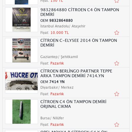
Fiyat:
150 TL
9832864880 CİTROEN C4 ÖN TAMPON
DEMİRİ
OEM
9832864880
İstanbul Anadolu/ Ataşehir
Fiyat:
10.000 TL
CİTROEN C-ELYSEE 2014 ÖN TAMPON
DEMİRİ
Gaziantep/ Şehitkamil
Fiyat:
Pazarlık
CİTROEN BERLİNGO PARTNER TEPPE
ARKA TAMPON DEMİRİ 7414.YN
OEM
7414 YN
Diyarbakır/ Merkez
Fiyat:
Pazarlık
CİTROEN C4 ÖN TAMPON DEMİRİ
ORJINAL CIKMA
Bursa/ Nilüfer
Fiyat:
Pazarlık