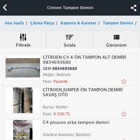
Citroen Tampon Demiri
Ana Sayfa
Çıkma Parça
Kaporta & Karoser
Tampon Demiri
Filtrele
Sırala
Görünüm
CİTROEN C4 X ÖN TAMPON ALT DEMİRİ
9834693680
OEM
9834693680
Muğla/ Bodrum
Fiyat:
Pazarlık
CİTROEN JUMPER ÖN TAMPON DEMİRİ
SAVAŞ OTO
Bursa/ Nilüfer
Fiyat:
9.500 TL
C4 picasso arka tampon demiri
İstanbul Anadolu/ Bostancı