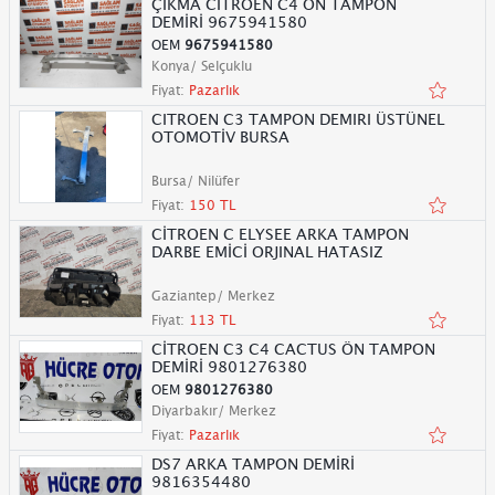
ÇIKMA CİTROEN C4 ÖN TAMPON
DEMİRİ 9675941580
OEM
9675941580
Konya/ Selçuklu
Fiyat:
Pazarlık
CITROEN C3 TAMPON DEMIRI ÜSTÜNEL
OTOMOTİV BURSA
Bursa/ Nilüfer
Fiyat:
150 TL
CİTROEN C ELYSEE ARKA TAMPON
DARBE EMİCİ ORJINAL HATASIZ
Gaziantep/ Merkez
Fiyat:
113 TL
CİTROEN C3 C4 CACTUS ÖN TAMPON
DEMİRİ 9801276380
OEM
9801276380
Diyarbakır/ Merkez
Fiyat:
Pazarlık
DS7 ARKA TAMPON DEMİRİ
9816354480