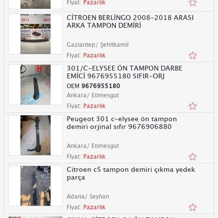
Fiyat:
Pazarlık
CİTROEN BERLİNGO 2008-2018 ARASI
ARKA TAMPON DEMİRİ
Gaziantep/ Şehitkamil
Fiyat:
Pazarlık
301/C-ELYSEE ÖN TAMPON DARBE
EMİCİ 9676955180 SIFIR-ORJ
OEM
9676955180
Ankara/ Etimesgut
Fiyat:
Pazarlık
Peugeot 301 c-elysee ön tampon
demiri orjinal sıfır 9676906880
Ankara/ Etimesgut
Fiyat:
Pazarlık
Citroen c5 tampon demiri çıkma yedek
parça
Adana/ Seyhan
Fiyat:
Pazarlık