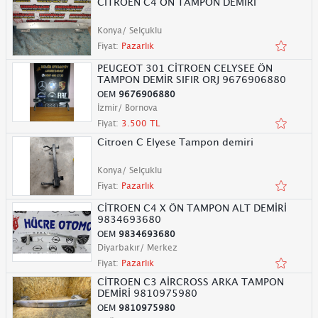
CİTROEN C4 ÖN TAMPON DEMİRİ
Konya/ Selçuklu
Fiyat:
Pazarlık
PEUGEOT 301 CİTROEN CELYSEE ÖN
TAMPON DEMİR SIFIR ORJ 9676906880
OEM
9676906880
İzmir/ Bornova
Fiyat:
3.500 TL
Citroen C Elyese Tampon demiri
Konya/ Selçuklu
Fiyat:
Pazarlık
CİTROEN C4 X ÖN TAMPON ALT DEMİRİ
9834693680
OEM
9834693680
Diyarbakır/ Merkez
Fiyat:
Pazarlık
CİTROEN C3 AİRCROSS ARKA TAMPON
DEMİRİ 9810975980
OEM
9810975980