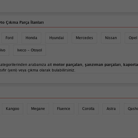
to Çıkma Parça İlanları
Ford
Honda
Hyundai
Mercedes
Nissan
Opel
lvo
Iveco - Otoyol
ategorilerinden arabanıza ait
motor parçaları
,
şanzıman parçaları
,
kaporta
fır (yeni) veya çıkma olarak bulabilirsiniz.
Kangoo
Megane
Fluence
Corolla
Astra
Qash