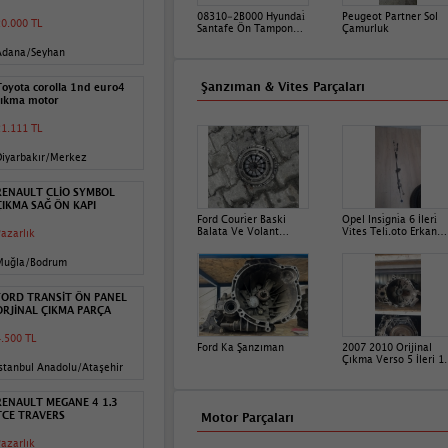
08310-2B000 Hyundai̇
Peugeot Partner Sol
0.000 TL
Santafe Ön Tampon
Çamurluk
Koruyucu Tampon Eki̇
Adana/Seyhan
05-12
Şanzıman & Vites Parçaları
Toyota corolla 1nd euro4
çıkma motor
1.111 TL
Diyarbakır/Merkez
RENAULT CLİO SYMBOL
ÇIKMA SAĞ ÖN KAPI
Ford Couri̇er Baski
Opel Insi̇gni̇a 6 İleri̇
Balata Ve Volant
Vi̇tes Teli̇.oto Erkan
azarlık
Takim
Ünye
Muğla/Bodrum
FORD TRANSİT ÖN PANEL
ORJİNAL ÇIKMA PARÇA
.500 TL
Ford Ka Şanzıman
2007 2010 Orijinal
Çıkma Verso 5 İleri 1
stanbul Anadolu/Ataşehir
Şanzıman
RENAULT MEGANE 4 1.3
TCE TRAVERS
Motor Parçaları
azarlık