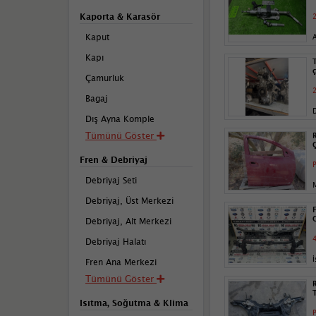
Kaporta & Karasör
2
Kaput
Kapı
Çamurluk
2
Bagaj
Dış Ayna Komple
Tümünü Göster
Fren & Debriyaj
P
Debriyaj Seti
Debriyaj, Üst Merkezi
Debriyaj, Alt Merkezi
4
Debriyaj Halatı
İ
Fren Ana Merkezi
Tümünü Göster
Isıtma, Soğutma & Klima
P