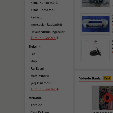
Klima Kompresörü
B
Klima Radyatörü
Radyatör
İntercooler Radyatörü
P
Havalandırma Izgaraları
Tümünü Göster
Elektrik
1
Far
İ
Stop
Far Beyni
Marş Motoru
Videolu İlanlar
Yeni
Şarj Dinamosu
Tümünü Göster
Mekanik
Torpido
Cam Krikosu
Çikma Skoda Feli̇