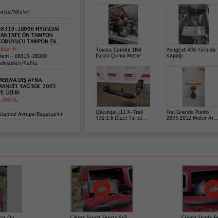
ursa/Nilüfer
08310-2B000 HYUNDAİ
SANTAFE ÖN TAMPON
KORUYUCU TAMPON EKİ
05-12
azarlık
Toyota Corolla 1Nd
Peugeot 406 Torpido
Euro4 Çıkma Motor
Kapağı
Oem - 08310-2B000
Adıyaman/Kahta
MERIVA DIŞ AYNA
MANUEL SAĞ SOL 2003
VE ÜZERİ
.499 TL
Qai̇shqai̇ J11 X-Trai̇l
Fiat Grande Punto
stanbul Avrupa/Başakşehir
T32 1.6 Di̇zel Turbo
2005 2012 Motor Ark
Hortumu 1115760S02
Takozu 55702836
Orj
ci̇a Ön
Çikma Skoda Feli̇ci̇a Sağ
Çikma Skoda Feli