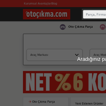
Kurumsal Avantajlar
Blog
Oto Çıkma Parça
Araç Markası
Araç Mod
Aradığınız pa
Oto Çıkma Parça
Yeni Eklenen Ürünler