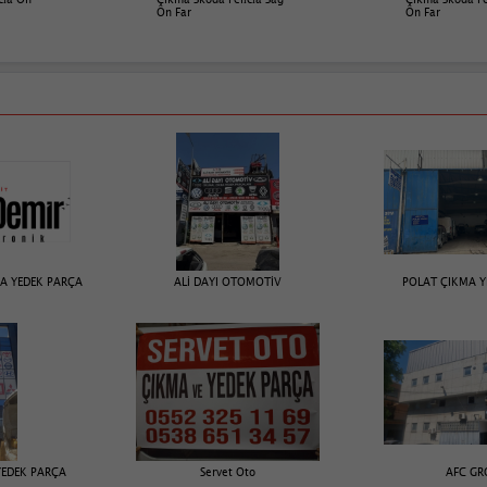
Ön Far
Ön Far
MA YEDEK PARÇA
ALİ DAYI OTOMOTİV
POLAT ÇIKMA Y
YEDEK PARÇA
Servet Oto
AFC GR