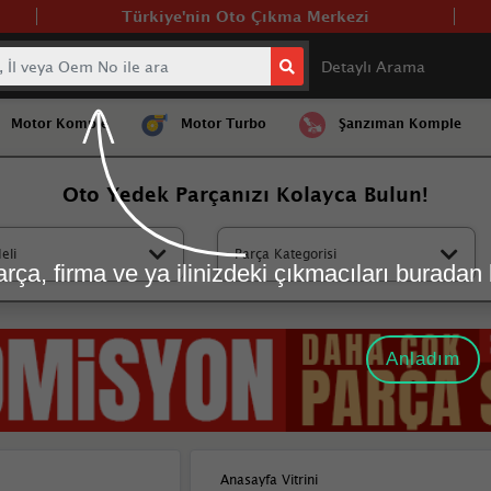
Türkiye'nin Oto Çıkma Merkezi
Detaylı Arama
Motor Komple
Motor Turbo
Şanzıman Komple
Oto Yedek Parça
nızı Kolayca Bulun!
eli
Parça Kategorisi
rça, firma ve ya ilinizdeki çıkmacıları buradan b
Anladım
Anasayfa Vitrini