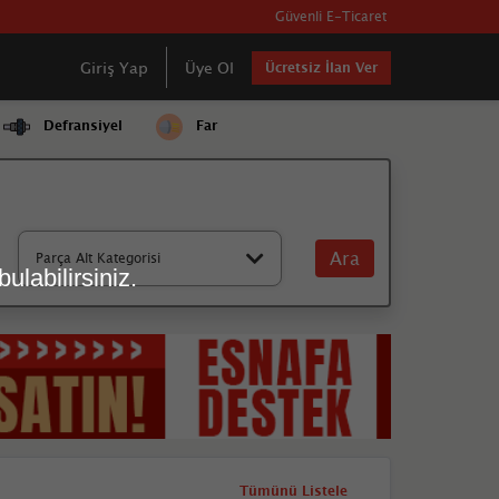
Güvenli E-Ticaret
Giriş Yap
Üye Ol
Ücretsiz İlan Ver
Defransiyel
Far
Ara
Parça Alt Kategorisi
ulabilirsiniz.
Tümünü Listele