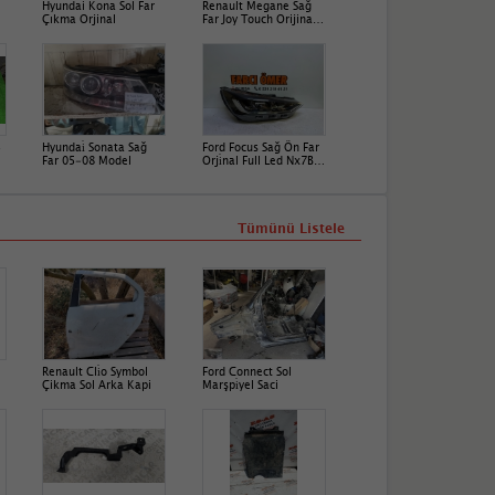
Hyundai Kona Sol Far
Renault Megane Sağ
Çıkma Orjinal
Far Joy Touch Orijinal
Çıkma 2016-2024
Hatası
5
Hyundai̇ Sonata Sağ
Ford Focus Sağ Ön Far
Far 05-08 Model
Orji̇nal Full Led Nx7B-
13E014-Cf
Tümünü Listele
Renault Cli̇o Symbol
Ford Connect Sol
Çikma Sol Arka Kapi
Marşpi̇yel Saci