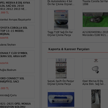
Ds Automobi̇les 4 Sol
Toyota Corolla Sol Far
OPEL MERIVA B DIŞ AYNA
Ön Far Çikma Orji̇nal
1998
ELEK. SAĞ SOL 2010
9830810280
2011 2012 2013 VE
ÜZERİ
.999 TL
stanbul Avrupa/Başakşehir
TOYOTA COROLLA SOL
STOP 13-15 MODEL
Togg T10F Sağ Ön Far
A2128204939Kz 201
ORİJİNAL
Orji̇nal Çikma Parça
Mercedes E180 W212
azarlık
Kasa Sol Ön Far
Adana/Seyhan
Kaporta & Karoser Parçaları
RENAULT CLİO SYMBOL
ÇIKMA SOL ARKA KAPI
azarlık
Muğla/Bodrum
FORD CONNECT SOL
Suzuki̇ Swi̇ft Ön Panjur
Opel Meriva B Diş
MARŞPİYEL SACI
Orji̇nal Çikma Parça
Ayna Elek. Sağ Sol
2010 2011 2012 2013
.000 TL
Ve Üzeri̇
ekirdağ/Çorlu
2021-2025 OPEL MOKKA
DİREKSİYON KOLONU