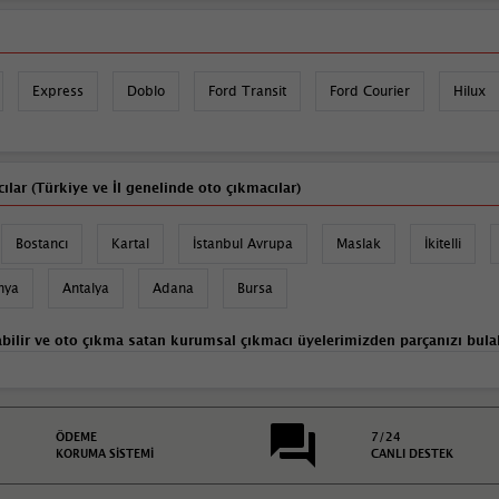
Express
Doblo
Ford Transit
Ford Courier
Hilux
ılar (Türkiye ve İl genelinde oto çıkmacılar)
Bostancı
Kartal
İstanbul Avrupa
Maslak
İkitelli
nya
Antalya
Adana
Bursa
bilir ve
oto çıkma satan
kurumsal
çıkmacı
üyelerimizden parçanızı bulab
ÖDEME
7/24
KORUMA SİSTEMİ
CANLI DESTEK