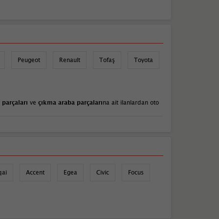
Peugeot
Renault
Tofaş
Toyota
 parçaları
ve
çıkma araba parçaları
na ait ilanlardan oto
qai
Accent
Egea
Civic
Focus