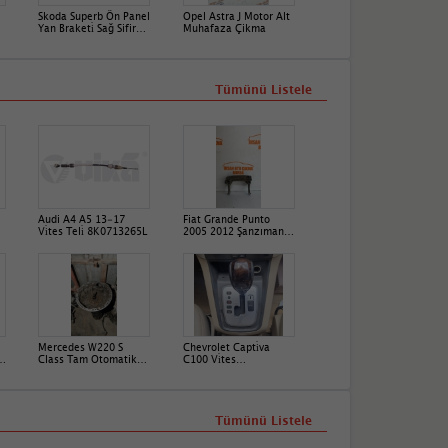
Skoda Superb Ön Panel
Opel Astra J Motor Alt
Yan Braketi̇ Sağ Sifir
Muhafaza Çikma
Orji̇nal 3V0805308A
Tümünü Listele
Audi A4 A5 13-17
Fiat Grande Punto
Vi̇tes Teli̇ 8K0713265L
2005 2012 Şanzıman
Bağlantı Ayağı
55219008
Mercedes W220 S
Chevrolet Capti̇va
Zr
Class Tam Otomatik
C100 Vi̇tes
Şanzıman 1632710901
Mekani̇zmasi
Tümünü Listele