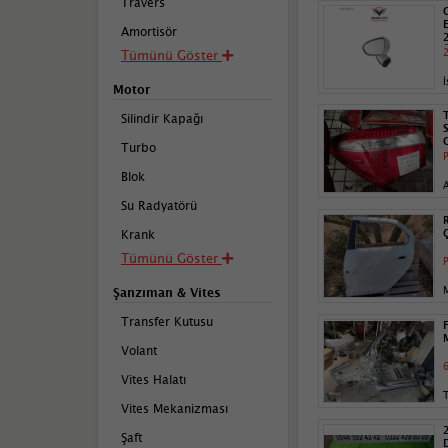
Travers
Amortisör
2
Tümünü Göster
İ
Motor
Silindir Kapağı
Turbo
P
Blok
Su Radyatörü
Krank
Tümünü Göster
P
Şanzıman & Vites
Transfer Kutusu
Volant
6
Vites Halatı
T
Vites Mekanizması
Şaft