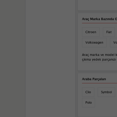
Araç Marka Bazında O
Citroen
Fiat
Volkswagen
Vo
Araç marka ve model k
çıkma yedek parçanızı sı
Araba Parçaları
Clio
Symbol
Polo