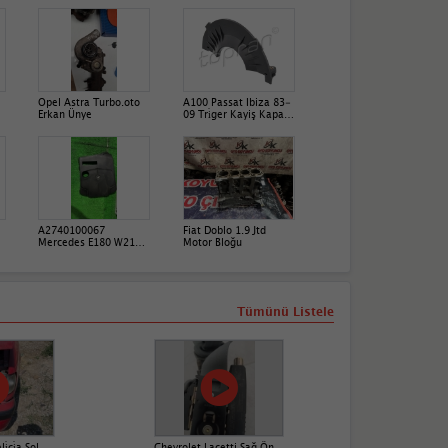
Opel Astra Turbo.oto
A100 Passat Ibiza 83-
Erkan Ünye
09 Tri̇ger Kayiş Kapaği
İç 026109173A
A2740100067
Fiat Doblo 1.9 Jtd
a
Mercedes E180 W212
Motor Bloğu
Motor Üst Koruma
Bakali̇ti̇
Tümünü Listele
̇ci̇a Sol
Chevrolet Lacetti Sağ Ön