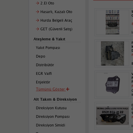
2.El Oto
Hasarlı, Kazalı Oto
Hurda Belgeli Araç
8
GET (Güvenli Satış)
İ
Ateşleme & Yakıt
Yakıt Pompası
P
Depo
B
Distribütör
EGR Valfi
Enjektör
P
Tümünü Göster
Alt Takım & Direksiyon
Direksiyon Kutusu
Direksiyon Pompası
P
Direksiyon Simidi
İ