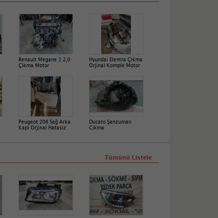
Renault Megane 1 2,0
Hyundai̇ Elentra Çikma
Çikma Motor
Orji̇nal Komple Motor
Peugeot 208 Sağ Arka
Ducato Şanzuman
Kapi Orji̇nal Hatasiz
Cikma
Tümünü Listele