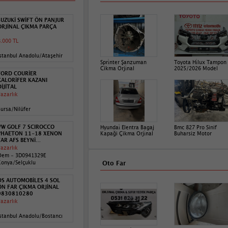
SUZUKİ SWİFT ÖN PANJUR
ORJİNAL ÇIKMA PARÇA
.000 TL
stanbul Anadolu/Ataşehir
Spri̇nter Şanzuman
Toyota Hi̇lux Tampon
Cikma Orji̇nal
2025/2026 Model
FORD COURİER
KALORİFER KAZANI
DİJİTAL
azarlık
ursa/Nilüfer
VW GOLF 7 SCIROCCO
Hyundai̇ Elentra Bagaj
Bmc 827 Pro Sinif
PHAETON 11-18 XENON
Kapaği Çikma Orji̇nal
Buharsiz Motor
FAR AFS BEYNİ
3D0941329E
azarlık
Oem - 3D0941329E
Konya/Selçuklu
Oto Far
DS AUTOMOBİLES 4 SOL
ÖN FAR ÇIKMA ORJİNAL
9830810280
azarlık
stanbul Anadolu/Bostancı