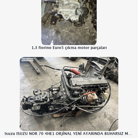
1.3 fiorino Euro5 çıkma motor parçaları
Isuzu ISUZU NOR 70 4HE1 ORJİNAL YENİ AYARINDA BUHARSIZ MOTOR