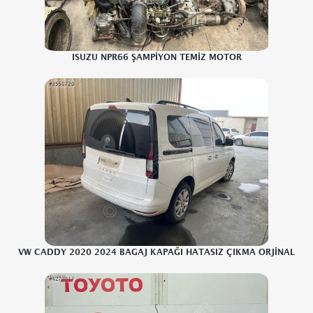
ISUZU NPR66 ŞAMPİYON TEMİZ MOTOR
VW CADDY 2020 2024 BAGAJ KAPAĞI HATASIZ ÇIKMA ORJİNAL