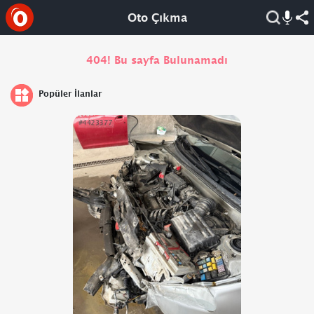
Oto Çıkma
404! Bu sayfa Bulunamadı
Popüler İlanlar