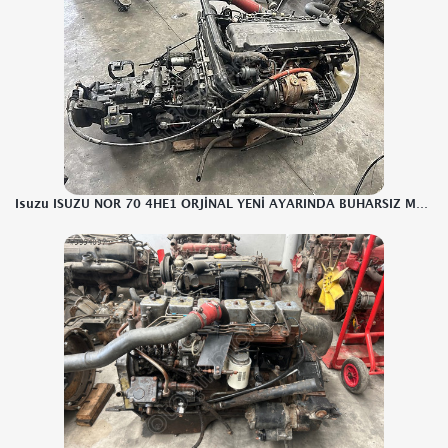
Isuzu ISUZU NOR 70 4HE1 ORJİNAL YENİ AYARINDA BUHARSIZ MOTOR