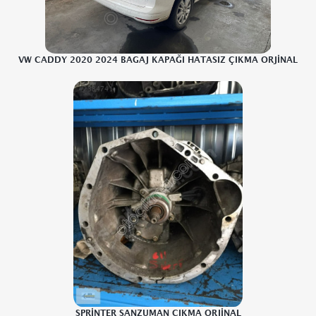
VW CADDY 2020 2024 BAGAJ KAPAĞI HATASIZ ÇIKMA ORJİNAL
SPRİNTER ŞANZUMAN CIKMA ORJİNAL