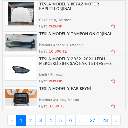
TESLA MODEL Y BEYAZ MOTOR
KAPUTU ORJINAL
Gaziantep/ Merkez
Fiyat:
Pazarlık
TESLA MODEL Y TAMPON ÖN ORJİNAL
İstanbul Anadolu/ Ataşehir
Fiyat:
10.000 TL
TESLA MODEL Y 2022-2024 LEDLİ
MERCEKLİ SIFIR SAĞ FAR 1514953-00-
C
İzmir/ Bornova
Fiyat:
Pazarlık
TESLA MODEL Y FAR BEYNİ
İstanbul Avrupa/ Maslak
Fiyat:
3.000 TL
‹
1
2
3
4
5
6
...
27
28
›