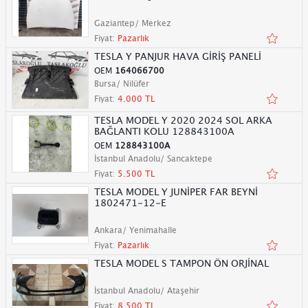
Gaziantep/ Merkez
Fiyat:
Pazarlık
TESLA Y PANJUR HAVA GİRİŞ PANELİ
OEM
164066700
Bursa/ Nilüfer
Fiyat:
4.000 TL
TESLA MODEL Y 2020 2024 SOL ARKA
BAĞLANTI KOLU 128843100A
OEM
128843100A
İstanbul Anadolu/ Sancaktepe
Fiyat:
5.500 TL
TESLA MODEL Y JUNİPER FAR BEYNİ
1802471-12-E
Ankara/ Yenimahalle
Fiyat:
Pazarlık
TESLA MODEL S TAMPON ÖN ORJİNAL
İstanbul Anadolu/ Ataşehir
Fiyat:
8.500 TL