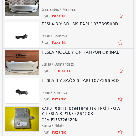
Gaziantep/ Merkez
Fiyat:
Pazarlık
TESLA 3 Y SOL SİS FARI 107739500D
İzmir/ Bornova
Fiyat:
Pazarlık
TESLA MODEL Y ÖN TAMPON ORJİNAL
Bursa/ Osmangazi
Fiyat:
10.000 TL
TESLA 3 Y SAĞ SİS FARI 107739600D
İzmir/ Bornova
Fiyat:
Pazarlık
ŞARZ PORTU KONTROL ÜNİTESİ TESLA
Y TESLA 3 P153726420B
OEM
P153726420B
Bursa/ Nilüfer
Fiyat:
Pazarlık