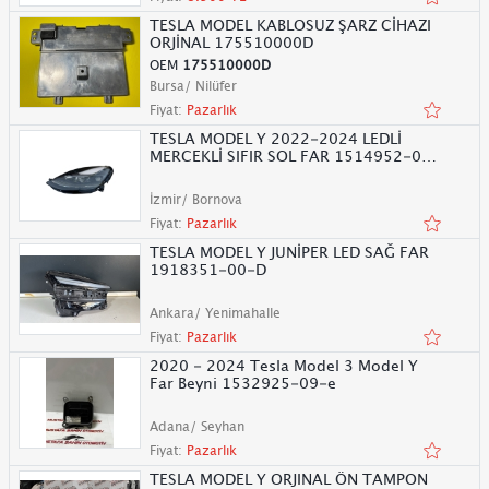
TESLA MODEL KABLOSUZ ŞARZ CİHAZI
ORJİNAL 175510000D
OEM
175510000D
Bursa/ Nilüfer
Fiyat:
Pazarlık
TESLA MODEL Y 2022-2024 LEDLİ
MERCEKLİ SIFIR SOL FAR 1514952-00-
C
İzmir/ Bornova
Fiyat:
Pazarlık
TESLA MODEL Y JUNİPER LED SAĞ FAR
1918351-00-D
Ankara/ Yenimahalle
Fiyat:
Pazarlık
2020 - 2024 Tesla Model 3 Model Y
Far Beyni 1532925-09-e
Adana/ Seyhan
Fiyat:
Pazarlık
TESLA MODEL Y ORJINAL ÖN TAMPON