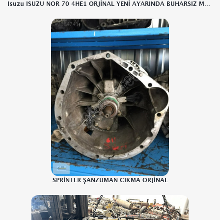
Isuzu ISUZU NOR 70 4HE1 ORJİNAL YENİ AYARINDA BUHARSIZ MOTOR
SPRİNTER ŞANZUMAN CIKMA ORJİNAL