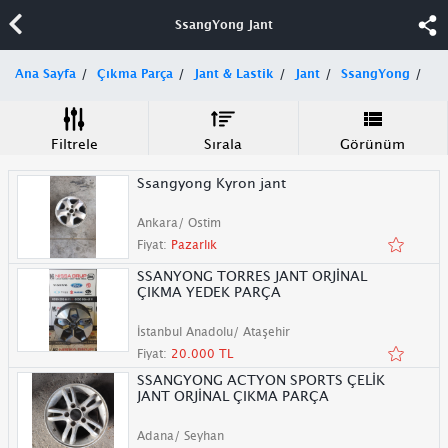
SsangYong Jant
Ana Sayfa
Çıkma Parça
Jant & Lastik
Jant
SsangYong
Filtrele
Sırala
Görünüm
Ssangyong Kyron jant
Ankara/ Ostim
Fiyat:
Pazarlık
SSANYONG TORRES JANT ORJİNAL
ÇIKMA YEDEK PARÇA
İstanbul Anadolu/ Ataşehir
Fiyat:
20.000 TL
SSANGYONG ACTYON SPORTS ÇELİK
JANT ORJİNAL ÇIKMA PARÇA
Adana/ Seyhan