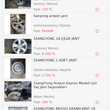
Samsun/ Merkez
Fiyat:
130 TL
Sanyong actyon jant
Kahramanmaraş/ Elbistan
Fiyat:
Pazarlık
SSANGYONG 18 ÇELİK JANT
Trabzon/ Merkez
Fiyat:
6.500 TL
SSANGYONG 1 ADET JANT
İstanbul Anadolu/ Ataşehir
Fiyat:
2.750 TL
SsangYong Actyon Kayron Modeli için
Saç Jant Seçenekleri
Afyon/ Merkez
Fiyat:
200 TL
SSANGYONG MUSSO GRAND JANT 18