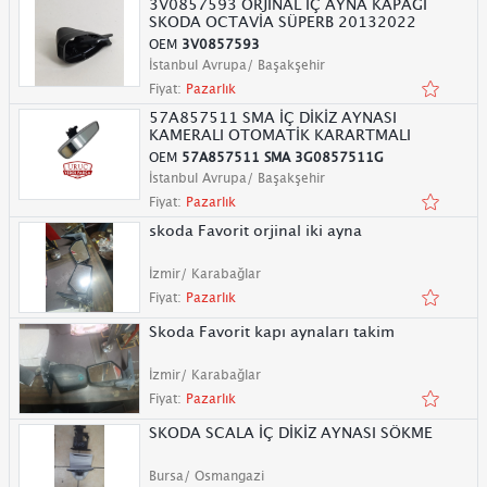
3V0857593 ORJİNAL İÇ AYNA KAPAĞI
SKODA OCTAVİA SÜPERB 20132022
OEM
3V0857593
İstanbul Avrupa/ Başakşehir
Fiyat:
Pazarlık
57A857511 SMA İÇ DİKİZ AYNASI
KAMERALI OTOMATİK KARARTMALI
OEM
57A857511 SMA 3G0857511G
İstanbul Avrupa/ Başakşehir
Fiyat:
Pazarlık
skoda Favorit orjinal iki ayna
İzmir/ Karabağlar
Fiyat:
Pazarlık
Skoda Favorit kapı aynaları takim
İzmir/ Karabağlar
Fiyat:
Pazarlık
SKODA SCALA İÇ DİKİZ AYNASI SÖKME
Bursa/ Osmangazi