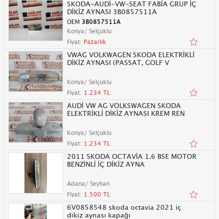
SKODA-AUDİ-VW-SEAT FABİA GRUP İÇ
DİKİZ AYNASI 3B0857511A
OEM
3B0857511A
Konya/ Selçuklu
Fiyat:
Pazarlık
VWAG VOLKWAGEN SKODA ELEKTRİKLİ
DİKİZ AYNASI (PASSAT, GOLF V
Konya/ Selçuklu
Fiyat:
1.234 TL
AUDİ VW AG VOLKSWAGEN SKODA
ELEKTRİKLİ DİKİZ AYNASI KREM REN
Konya/ Selçuklu
Fiyat:
1.234 TL
2011 SKODA OCTAVİA 1.6 BSE MOTOR
BENZİNLİ İÇ DİKİZ AYNA
Adana/ Seyhan
Fiyat:
1.500 TL
6V0858548 skoda octavia 2021 iç
dikiz aynası kapağı