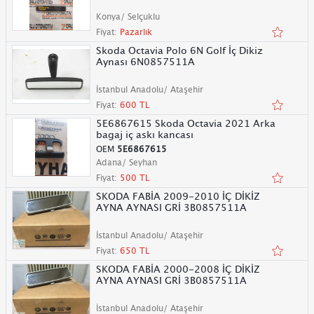
Konya/ Selçuklu
Fiyat:
Pazarlık
Skoda Octavia Polo 6N Golf İç Dikiz
Aynası 6N0857511A
İstanbul Anadolu/ Ataşehir
Fiyat:
600 TL
5E6867615 Skoda Octavia 2021 Arka
bagaj iç askı kancası
OEM
5E6867615
Adana/ Seyhan
Fiyat:
500 TL
SKODA FABİA 2009-2010 İÇ DİKİZ
AYNA AYNASI GRİ 3B0857511A
İstanbul Anadolu/ Ataşehir
Fiyat:
650 TL
SKODA FABİA 2000-2008 İÇ DİKİZ
AYNA AYNASI GRİ 3B0857511A
İstanbul Anadolu/ Ataşehir