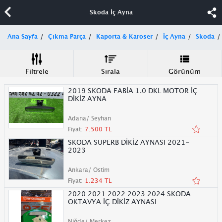
Skoda İç Ayna
Ana Sayfa
Çıkma Parça
Kaporta & Karoser
İç Ayna
Skoda
Filtrele
Sırala
Görünüm
2019 SKODA FABİA 1.0 DKL MOTOR İÇ
DİKİZ AYNA
Adana/ Seyhan
Fiyat:
7.500 TL
SKODA SUPERB DİKİZ AYNASI 2021-
2023
Ankara/ Ostim
Fiyat:
1.234 TL
2020 2021 2022 2023 2024 SKODA
OKTAVYA İÇ DİKİZ AYNASI
Niğde/ Merkez