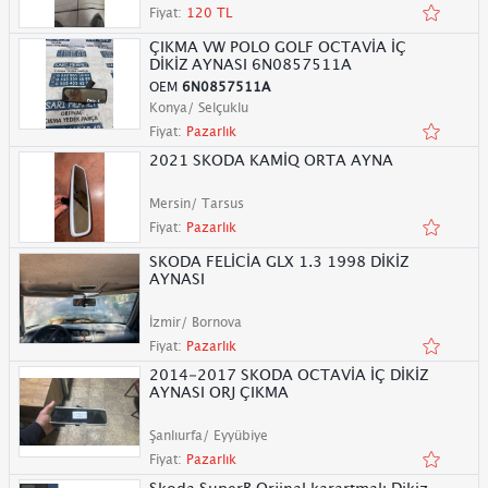
Fiyat:
120 TL
ÇIKMA VW POLO GOLF OCTAVİA İÇ
DİKİZ AYNASI 6N0857511A
OEM
6N0857511A
Konya/ Selçuklu
Fiyat:
Pazarlık
2021 SKODA KAMİQ ORTA AYNA
Mersin/ Tarsus
Fiyat:
Pazarlık
SKODA FELİCİA GLX 1.3 1998 DİKİZ
AYNASI
İzmir/ Bornova
Fiyat:
Pazarlık
2014-2017 SKODA OCTAVİA İÇ DİKİZ
AYNASI ORJ ÇIKMA
Şanlıurfa/ Eyyübiye
Fiyat:
Pazarlık
Skoda SuperB Orjinal karartmalı Dikiz