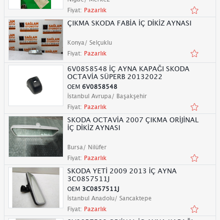
Fiyat:
Pazarlık
ÇIKMA SKODA FABİA İÇ DİKİZ AYNASI
Konya/ Selçuklu
Fiyat:
Pazarlık
6V0858548 İÇ AYNA KAPAĞI SKODA
OCTAVİA SÜPERB 20132022
OEM
6V0858548
İstanbul Avrupa/ Başakşehir
Fiyat:
Pazarlık
SKODA OCTAVİA 2007 ÇIKMA ORİJİNAL
İÇ DİKİZ AYNASI
Bursa/ Nilüfer
Fiyat:
Pazarlık
SKODA YETİ 2009 2013 İÇ AYNA
3C0857511J
OEM
3C0857511J
İstanbul Anadolu/ Sancaktepe
Fiyat:
Pazarlık