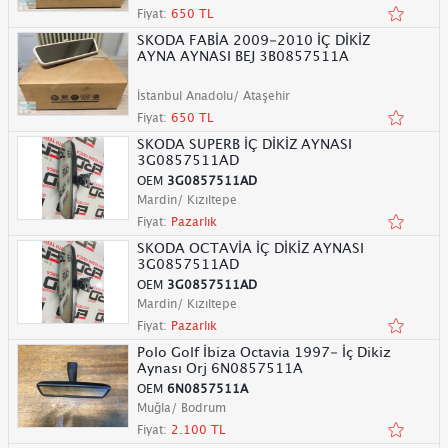
Fiyat:
650 TL
SKODA FABİA 2009-2010 İÇ DİKİZ
AYNA AYNASI BEJ 3B0857511A
İstanbul Anadolu/ Ataşehir
Fiyat:
650 TL
SKODA SUPERB İÇ DİKİZ AYNASI
3G0857511AD
OEM
3G0857511AD
Mardin/ Kızıltepe
Fiyat:
Pazarlık
SKODA OCTAVİA İÇ DİKİZ AYNASI
3G0857511AD
OEM
3G0857511AD
Mardin/ Kızıltepe
Fiyat:
Pazarlık
Polo Golf İbiza Octavia 1997- İç Dikiz
Aynası Orj 6N0857511A
OEM
6N0857511A
Muğla/ Bodrum
Fiyat:
2.100 TL