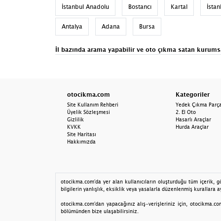
İstanbul Anadolu
Bostancı
Kartal
İsta
Antalya
Adana
Bursa
İl bazında arama yapabilir ve
oto çıkma satan
kurums
otocikma.com
Kategoriler
Site Kullanım Rehberi
Yedek Çıkma Parç
Üyelik Sözleşmesi
2. El Oto
Gizlilik
Hasarlı Araçlar
KVKK
Hurda Araçlar
Site Haritası
Hakkımızda
otocikma.com'da yer alan kullanıcıların oluşturduğu tüm içerik, gör
bilgilerin yanlışlık, eksiklik veya yasalarla düzenlenmiş kurallara ay
otocikma.com'dan yapacağınız alış-verişleriniz için, otocikma.com 
bölümünden bize ulaşabilirsiniz.