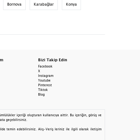
Bornova
Karabağlar
Konya
am
Bizi Takip Edin
Facebook
X
Instagram
Youtube
Pinterest
Tiktok
Blog
lülükler içeriği oluşturan kullanıcıya aittir. Bu içeriğin, görüş ve
ata geçebilirsiniz.
 temin edebilirsiniz. Alış-Veriş leriniz ile ilgili olarak iletişim