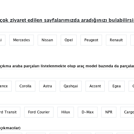
çok ziyaret edilen sayfalarımızda aradığınızı bulabilirsi
i
Mercedes
Nissan
Opel
Peugeot
Renault
 çıkma araba parçaları listelenmekte olup araç model bazında da parçalar
uence
Corolla
Astra
Qashqai
Accent
Egea
rd Transit
Ford Courier
Hilux
D-Max
NPR
Carg
 çıkmacılar)