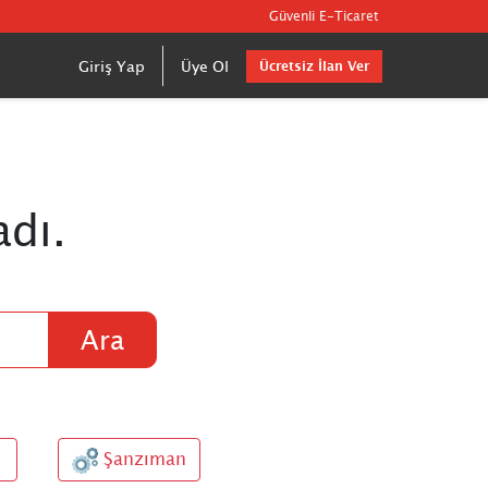
Güvenli E-Ticaret
Giriş Yap
Üye Ol
Ücretsiz İlan Ver
dı.
Ara
Şanzıman