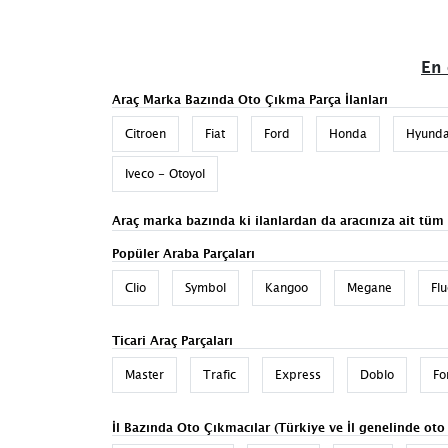
En 
Araç Marka Bazında Oto Çıkma Parça İlanları
Citroen
Fiat
Ford
Honda
Hyunda
Iveco - Otoyol
Araç marka bazında ki ilanlardan da aracınıza ait tüm
Popüler Araba Parçaları
Clio
Symbol
Kangoo
Megane
Fl
Ticari Araç Parçaları
Master
Trafic
Express
Doblo
Fo
İl Bazında Oto Çıkmacılar (Türkiye ve İl genelinde oto