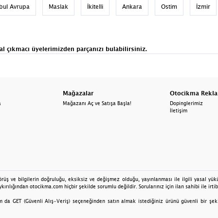
nbul Avrupa
Maslak
İkitelli
Ankara
Ostim
İzmir
al
çıkmacı
üyelerimizden parçanızı bulabilirsiniz.
Mağazalar
Otocikma Rekl
a
Mağazanı Aç ve Satışa Başla!
Dopinglerimiz
İletişim
üş ve bilgilerin doğruluğu, eksiksiz ve değişmez olduğu, yayınlanması ile ilgili yasal yüküm
kırılığından otocikma.com hiçbir şekilde sorumlu değildir. Sorularınız için ilan sahibi ile irtib
da GET (Güvenli Alış-Veriş) seçeneğinden satın almak istediğiniz ürünü güvenli bir şekilde