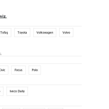
niz.
Tofaş
Toyota
Volkswagen
Volvo
.
Civic
Focus
Polo
o
Iveco Daily