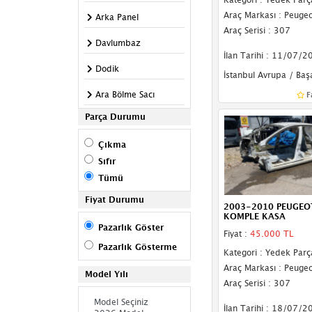
Araç Markası : Peugeo
Arka Panel
Araç Serisi : 307
Davlumbaz
İlan Tarihi : 11/07/2
Dodik
İstanbul Avrupa / Baş
Ara Bölme Sacı
F
Parça Durumu
Basamak
Çıkma
Panjur
Sıfır
Kabin
Tümü
Kapı Çıtası
Fiyat Durumu
2003-2010 PEUGEO
KOMPLE KASA
Kapı Direği
Pazarlık Göster
Fiyat :
45.000 TL
Pazarlık Gösterme
Fitil
Kategori : Yedek Parç
Araç Markası : Peugeo
Model Yılı
Kaput Kilidi
Araç Serisi : 307
Kupa
İlan Tarihi : 18/07/2