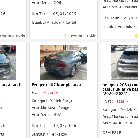
Araç Markası : Peug
Araç Serisi : 206
Araç Serisi : Partner
026
İlan Tarihi : 06/01/2025
İlan Tarihi : 20/02
İstanbul Anadolu / Kartal
İstanbul Anadolu /
avorilerime Ekle
Favorilerime Ekle
arka taraf
Peugeot 407 komple arka
peugeot 208 çıkm
çamurluklar ve pa
Fiyat :
Pazarlık
(2020-2024)
a
Kategori : Yedek Parça
Fiyat :
Pazarlık
t
Araç Markası : Peugeot
Kategori : Yedek Pa
Araç Serisi : 407
Araç Markası : Peug
Araç Serisi : 208
026
İlan Tarihi : 19/07/2026
OEM
P21E
tal
Samsun / Tekkeköy