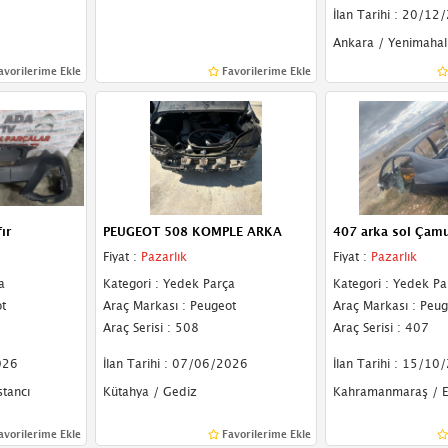
İlan Tarihi : 20/12
Ankara / Yenimahal
avorilerime Ekle
Favorilerime Ekle
ır
PEUGEOT 508 KOMPLE ARKA
407 arka sol Çamu
Fiyat :
Pazarlık
Fiyat :
Pazarlık
a
Kategori : Yedek Parça
Kategori : Yedek Pa
t
Araç Markası : Peugeot
Araç Markası : Peug
Araç Serisi : 508
Araç Serisi : 407
026
İlan Tarihi : 07/06/2026
İlan Tarihi : 15/10
stancı
Kütahya / Gediz
Kahramanmaraş / E
avorilerime Ekle
Favorilerime Ekle