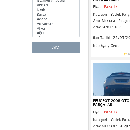
Fiyat :
Pazarlık
Tampon Izgara Çıtası
Kategori : Yedek Parç
Tampon Izgarası
Araç Markası : Peugeo
Araç Serisi : 307
Tampon Reflektörü
İlan Tarihi : 25/05/2
Bagaj
Kütahya / Gediz
Ara
Bagaj Plastiği
F
Güneşlik
Kılıç Sacı
Motor Alt Muhafaza
Torpido
PEUGEOT 2008 OTO
Far Braketi
PARÇALARI
Fiyat :
Pazarlık
Far Tablası
Kategori : Yedek Parç
Stop Sacı
Araç Markası : Peugeo