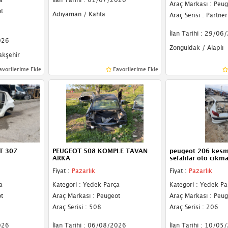
Araç Markası : Peug
t
Adıyaman / Kahta
Araç Serisi : Partner
İlan Tarihi : 29/06
026
Zonguldak / Alaplı
akşehir
avorilerime Ekle
Favorilerime Ekle
T 307
PEUGEOT 508 KOMPLE TAVAN
peugeot 206 kesm
ARKA
sefalılar oto cıkm
Fiyat :
Pazarlık
Fiyat :
Pazarlık
a
Kategori : Yedek Parça
Kategori : Yedek Pa
t
Araç Markası : Peugeot
Araç Markası : Peug
Araç Serisi : 508
Araç Serisi : 206
026
İlan Tarihi : 06/08/2026
İlan Tarihi : 10/05