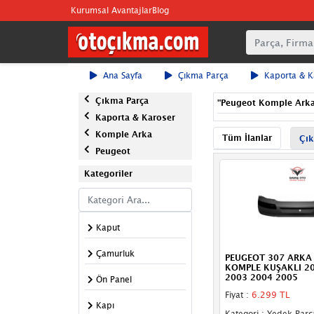
Kurumsal Avantajlar
Blog
Ana Sayfa
Çıkma Parça
Kaporta & K
Çıkma Parça
"
Peugeot Komple Arka 
Kaporta & Karoser
Komple Arka
Tüm İlanlar
Çık
Peugeot
Kategoriler
Kaput
Çamurluk
PEUGEOT 307 ARKA
KOMPLE KUŞAKLI 2
2003 2004 2005
Ön Panel
Fiyat :
6.299 TL
Kapı
Kategori : Yedek Parç