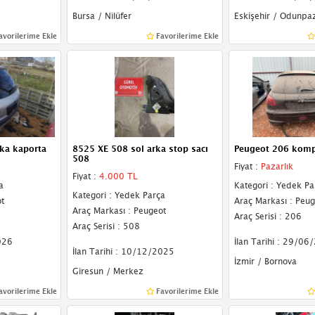
Bursa / Nilüfer
Eskişehir / Odunpaz
avorilerime Ekle
Favorilerime Ekle
ka kaporta
8525 XE 508 sol arka stop sacı
Peugeot 206 komp
508
Fiyat :
Pazarlık
Fiyat :
4.000 TL
a
Kategori : Yedek Pa
Kategori : Yedek Parça
t
Araç Markası : Peug
Araç Markası : Peugeot
Araç Serisi : 206
Araç Serisi : 508
026
İlan Tarihi : 29/06
İlan Tarihi : 10/12/2025
İzmir / Bornova
Giresun / Merkez
avorilerime Ekle
Favorilerime Ekle