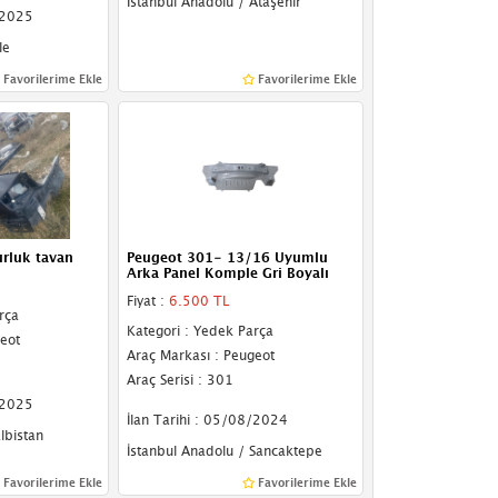
İstanbul Anadolu / Ataşehir
/2025
le
Favorilerime Ekle
Favorilerime Ekle
rluk tavan
Peugeot 301- 13/16 Uyumlu
Arka Panel Komple Gri Boyalı
Fiyat :
6.500 TL
rça
Kategori : Yedek Parça
eot
Araç Markası : Peugeot
Araç Serisi : 301
/2025
İlan Tarihi : 05/08/2024
lbistan
İstanbul Anadolu / Sancaktepe
Favorilerime Ekle
Favorilerime Ekle