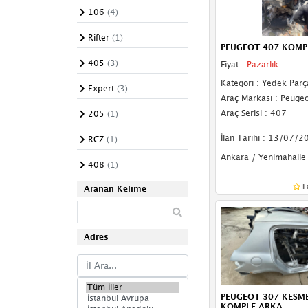
106
(4)
Arka Cam
Rifter
(1)
Kapı Camları
PEUGEOT 407 KOMP
405
(3)
Fiyat :
Pazarlık
Kelebek Camı
Kategori : Yedek Parç
Expert
(3)
Ön Cam Izgarası
Araç Markası : Peugeo
Araç Serisi : 407
205
(1)
Sunroof
İlan Tarihi : 13/07/2
RCZ
(1)
Tente
Ankara / Yenimahalle
408
(1)
Karlık
F
Aranan Kelime
Sis Farı Çerçevesi
Ön Tampon
Adres
Arka Tampon
Tampon Braketi
PEUGEOT 307 KESM
Tampon Demiri
KOMPLE ARKA