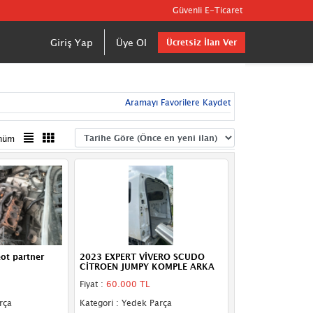
Güvenli E-Ticaret
Giriş Yap
Üye Ol
Ücretsiz İlan Ver
Aramayı Favorilere Kaydet
nüm
ot partner
2023 EXPERT VİVERO SCUDO
CİTROEN JUMPY KOMPLE ARKA
Fiyat :
60.000 TL
rça
Kategori : Yedek Parça