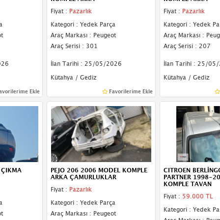
Fiyat :
Pazarlık
Fiyat :
Pazarlık
a
Kategori : Yedek Parça
Kategori : Yedek Pa
t
Araç Markası : Peugeot
Araç Markası : Peug
Araç Serisi : 301
Araç Serisi : 207
026
İlan Tarihi : 25/05/2026
İlan Tarihi : 25/05
Kütahya / Gediz
Kütahya / Gediz
avorilerime Ekle
Favorilerime Ekle
 ÇIKMA
PEJO 206 2006 MODEL KOMPLE
CITROEN BERLİNG
ARKA ÇAMURLUKLAR
PARTNER 1998-2
KOMPLE TAVAN
Fiyat :
Pazarlık
Fiyat :
59.000 TL
a
Kategori : Yedek Parça
Kategori : Yedek Pa
t
Araç Markası : Peugeot