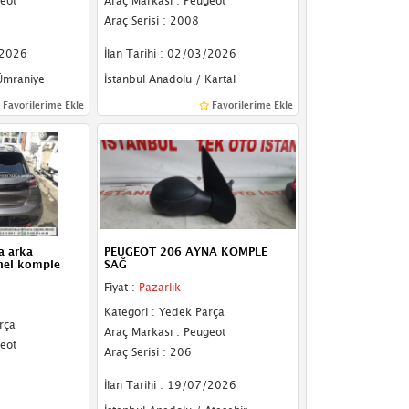
eot
Araç Markası : Peugeot
Araç Serisi : 2008
/2026
İlan Tarihi : 02/03/2026
 Ümraniye
İstanbul Anadolu / Kartal
Favorilerime Ekle
Favorilerime Ekle
a arka
PEUGEOT 206 AYNA KOMPLE
nel komple
SAĞ
Fiyat :
Pazarlık
Kategori : Yedek Parça
rça
Araç Markası : Peugeot
eot
Araç Serisi : 206
İlan Tarihi : 19/07/2026