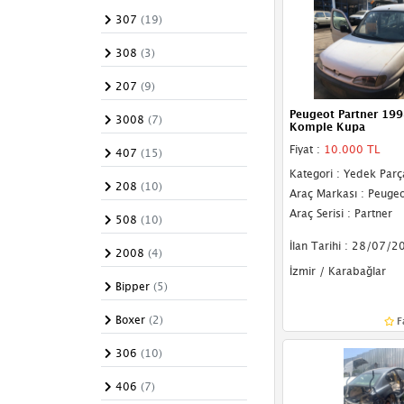
Body Kit
307
(19)
Kapı Sacı
308
(3)
Arma & Yazı
207
(9)
Peugeot Partner 19
Dış Ayna Camları
3008
(7)
Komple Kupa
Dış Ayna Gövdeleri
Fiyat :
10.000 TL
407
(15)
Kategori : Yedek Parç
Dış Ayna Komple
208
(10)
Araç Markası : Peugeo
Araç Serisi : Partner
İç Ayna
508
(10)
İlan Tarihi : 28/07/2
Podye Sacı
2008
(4)
İzmir / Karabağlar
Rüzgarlık
Bipper
(5)
Ön Cam
Boxer
(2)
F
Marşpiyel Kaplama
306
(10)
Bakaliti
406
(7)
Marşpiyel Sacı