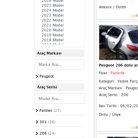
Komple Arka
Ankara / Ostim
F
Komple Ön
Ön Şasi
Sağ Şasi
Sol Şasi
Araç Markası
Paçalık & Tozluk
Peugeot 206 dolu ar
Fiyat :
Pazarlık
Plakalık
Peugeot
Kategori : Yedek Parç
Sağ Yan Sac
Araç Serisi
Araç Markası : Peugeo
Araç Serisi : 206
Sol Yan Sac
İlan Tarihi : 06/02/2
Spoiler
Partner
(27)
Ordu / Ünye
Tavan Çıtası
301
(36)
F
Bakalitler
206
(24)