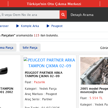
Türkiye'nin Oto Çıkma Merkezi
Detaylı Arama
aroser
Komple Arka
Peugeot
Parçaları
"
aramanızda
115
ilan bulundu.
ma Parça
Sıfır Parça
Görü
PEUGEOT PARTNER ARKA
TAMPON ÇIKMA 02-09
Fiyat :
Pazarlık
 TAMPON
Kategori : Yedek Parça
2005 model Peuge
001 2002
mısırcıoğlu oto
Araç Markası : Peugeot
Fiyat :
5.554 TL
Araç Serisi : Partner
Kategori : Yedek Pa
a
İlan Tarihi : 01/07/2026