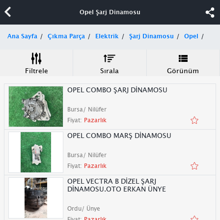
Opel Şarj Dinamosu
Ana Sayfa
Çıkma Parça
Elektrik
Şarj Dinamosu
Opel
Filtrele
Sırala
Görünüm
OPEL COMBO ŞARJ DİNAMOSU
Bursa/ Nilüfer
Fiyat:
Pazarlık
OPEL COMBO MARŞ DİNAMOSU
Bursa/ Nilüfer
Fiyat:
Pazarlık
OPEL VECTRA B DİZEL ŞARJ
DİNAMOSU.OTO ERKAN ÜNYE
Ordu/ Ünye
Fiyat:
Pazarlık