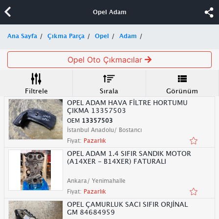
Opel Adam
Ana Sayfa
Çıkma Parça
Opel
Adam
Opel Oto Çıkmacılar
Filtrele
Sırala
Görünüm
OPEL ADAM HAVA FİLTRE HORTUMU
ÇIKMA 13357503
OEM
13357503
İstanbul Anadolu/ Bostancı
Fiyat:
Pazarlık
OPEL ADAM 1.4 SIFIR SANDIK MOTOR
(A14XER - B14XER) FATURALI
Ankara/ Yenimahalle
Fiyat:
Pazarlık
OPEL ÇAMURLUK SACI SIFIR ORJİNAL
GM 84684959