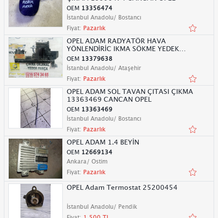
OEM
13356474
İstanbul Anadolu/ Bostancı
Fiyat:
Pazarlık
OPEL ADAM RADYATÖR HAVA
YÖNLENDİRİC IKMA SÖKME YEDEK
PARÇA
OEM
13379638
İstanbul Anadolu/ Ataşehir
Fiyat:
Pazarlık
OPEL ADAM SOL TAVAN ÇITASI ÇIKMA
13363469 CANCAN OPEL
OEM
13363469
İstanbul Anadolu/ Bostancı
Fiyat:
Pazarlık
OPEL ADAM 1.4 BEYİN
OEM
12669134
Ankara/ Ostim
Fiyat:
Pazarlık
OPEL Adam Termostat 25200454
İstanbul Anadolu/ Pendik
Fiyat:
1.500 TL