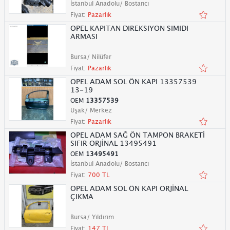
İstanbul Anadolu/ Bostancı
Fiyat:
Pazarlık
OPEL KAPITAN DIREKSIYON SIMIDI
ARMASI
Bursa/ Nilüfer
Fiyat:
Pazarlık
OPEL ADAM SOL ÖN KAPI 13357539
13-19
OEM
13357539
Uşak/ Merkez
Fiyat:
Pazarlık
OPEL ADAM SAĞ ÖN TAMPON BRAKETİ
SIFIR ORJİNAL 13495491
OEM
13495491
İstanbul Anadolu/ Bostancı
Fiyat:
700 TL
OPEL ADAM SOL ÖN KAPI ORJİNAL
ÇIKMA
Bursa/ Yıldırım
Fiyat:
147 TL