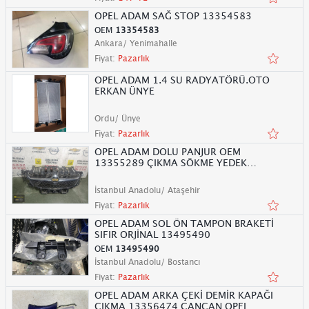
OPEL ADAM SAĞ STOP 13354583
OEM
13354583
Ankara/ Yenimahalle
Fiyat:
Pazarlık
OPEL ADAM 1.4 SU RADYATÖRÜ.OTO
ERKAN ÜNYE
Ordu/ Ünye
Fiyat:
Pazarlık
OPEL ADAM DOLU PANJUR OEM
13355289 ÇIKMA SÖKME YEDEK
PARÇA
İstanbul Anadolu/ Ataşehir
Fiyat:
Pazarlık
OPEL ADAM SOL ÖN TAMPON BRAKETİ
SIFIR ORJİNAL 13495490
OEM
13495490
İstanbul Anadolu/ Bostancı
Fiyat:
Pazarlık
OPEL ADAM ARKA ÇEKİ DEMİR KAPAĞI
ÇIKMA 13356474 CANCAN OPEL