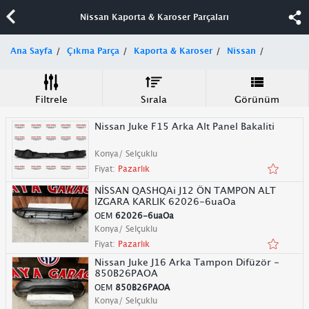
Nissan Kaporta & Karoser Parçaları
Ana Sayfa
Çıkma Parça
Kaporta & Karoser
Nissan
Filtrele
Sırala
Görünüm
Nissan Juke F15 Arka Alt Panel Bakaliti
Konya/ Selçuklu
Fiyat:
Pazarlık
NİSSAN QASHQAi J12 ÖN TAMPON ALT
IZGARA KARLIK 62026-6uaOa
OEM
62026-6uaOa
Konya/ Selçuklu
Fiyat:
Pazarlık
Nissan Juke J16 Arka Tampon Difüzör -
850B26PAOA
OEM
850B26PAOA
Konya/ Selçuklu