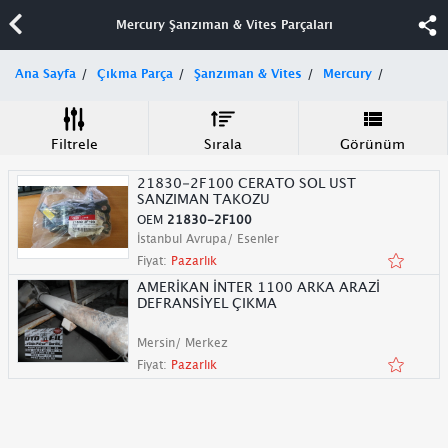
Mercury Şanzıman & Vites Parçaları
Ana Sayfa
Çıkma Parça
Şanzıman & Vites
Mercury
Filtrele
Sırala
Görünüm
21830-2F100 CERATO SOL UST
SANZIMAN TAKOZU
OEM
21830-2F100
İstanbul Avrupa/ Esenler
Fiyat:
Pazarlık
AMERİKAN İNTER 1100 ARKA ARAZİ
DEFRANSİYEL ÇIKMA
Mersin/ Merkez
Fiyat:
Pazarlık