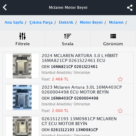
Mclaren Motor Beyni
Ana Sayfa
Çıkma Parça
Elektrik
Motor Beyni
Mclaren
Filtrele
Sırala
Görünüm
2024 MCLAREN ARTURA 3.0 L HİBRİT
16MA821CP 0261S22461 ECU
OEM
16MA821CP 0261S22461
İstanbul Anadolu/ Ümraniye
Fiyat:
2.468 TL
2023 Mclaren Artura 3.0L 16MA403CP
0260004498 ECU MOTOR BEYİN
OEM
16MA403CP 0260004498
İstanbul Anadolu/ Ümraniye
Fiyat:
2.000 TL
0261S12193 13M0981CP MCLAREN
GT ECU MOTOR BEYİN
OEM
0261S12193 13M0981CP
İstanbul Anadolu/ Ümraniye