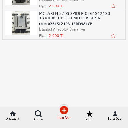
Fiyat:
2.000 TL
MCLAREN 570S SPIDER 0261S12193
13M0981CP ECU MOTOR BEYİN
OEM
0261S12193 13M0981CP
İstanbul Anadolu/ Ümraniye
Fiyat:
2.000 TL
İlan Ver
Anasayfa
Bana Özel
Arama
Vitrin