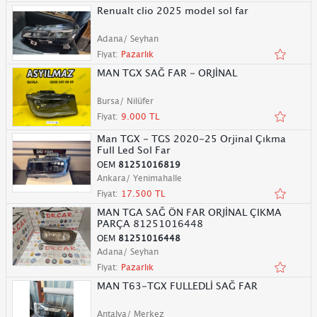
Renualt clio 2025 model sol far
Adana/ Seyhan
Fiyat:
Pazarlık
MAN TGX SAĞ FAR - ORJİNAL
Bursa/ Nilüfer
Fiyat:
9.000 TL
Man TGX - TGS 2020-25 Orjinal Çıkma
Full Led Sol Far
OEM
81251016819
Ankara/ Yenimahalle
Fiyat:
17.500 TL
MAN TGA SAĞ ÖN FAR ORJİNAL ÇIKMA
PARÇA 81251016448
OEM
81251016448
Adana/ Seyhan
Fiyat:
Pazarlık
MAN T63-TGX FULLEDLİ SAĞ FAR
Antalya/ Merkez