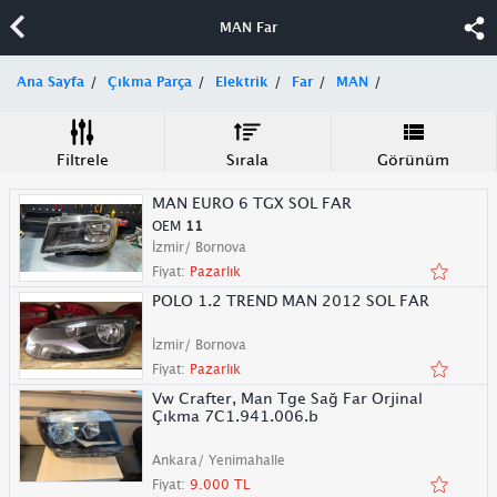
MAN Far
Ana Sayfa
Çıkma Parça
Elektrik
Far
MAN
Filtrele
Sırala
Görünüm
MAN EURO 6 TGX SOL FAR
OEM
11
İzmir/ Bornova
Fiyat:
Pazarlık
POLO 1.2 TREND MAN 2012 SOL FAR
İzmir/ Bornova
Fiyat:
Pazarlık
Vw Crafter, Man Tge Sağ Far Orjinal
Çıkma 7C1.941.006.b
Ankara/ Yenimahalle
Fiyat:
9.000 TL