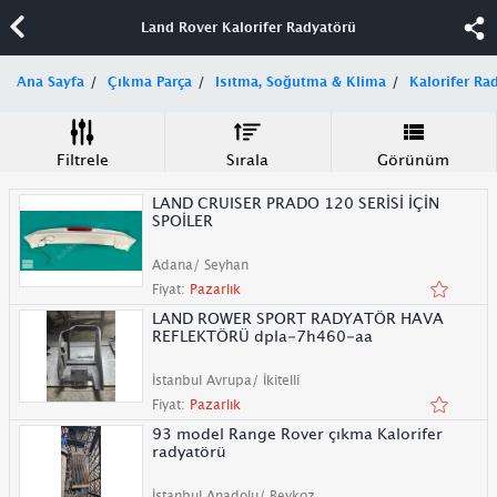
Land Rover Kalorifer Radyatörü
Ana Sayfa
Çıkma Parça
Isıtma, Soğutma & Klima
Kalorifer Ra
Filtrele
Sırala
Görünüm
LAND CRUISER PRADO 120 SERİSİ İÇİN
SPOİLER
Adana/ Seyhan
Fiyat:
Pazarlık
LAND ROWER SPORT RADYATÖR HAVA
REFLEKTÖRÜ dpla-7h460-aa
İstanbul Avrupa/ İkitelli
Fiyat:
Pazarlık
93 model Range Rover çıkma Kalorifer
radyatörü
İstanbul Anadolu/ Beykoz