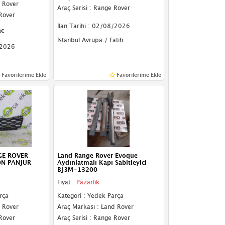
d Rover
Araç Serisi : Range Rover
 Rover
İlan Tarihi : 02/08/2026
c
İstanbul Avrupa / Fatih
/2026
Favorilerime Ekle
Favorilerime Ekle
GE ROVER
Land Range Rover Evoque
ÖN PANJUR
Aydınlatmalı Kapı Sabitleyici
BJ3M-13200
Fiyat :
Pazarlık
rça
Kategori : Yedek Parça
d Rover
Araç Markası : Land Rover
 Rover
Araç Serisi : Range Rover