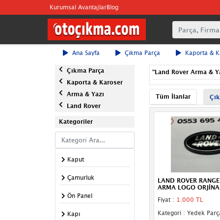
Kurumsal Avantajlar
Blog
Ana Sayfa
Çıkma Parça
Kaporta & K
Çıkma Parça
"
Land Rover Arma & Y
Kaporta & Karoser
Arma & Yazı
Tüm İlanlar
Çık
Land Rover
Kategoriler
Kaput
Çamurluk
LAND ROVER RANGE
ARMA LOGO ORJİNA
Ön Panel
Fiyat :
1.000 TL
Kategori : Yedek Parç
Kapı