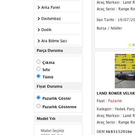
Araç Markası : Land 
Arka Panel
Araç Serisi : Range R
Davlumbaz
İlan Tarihi : 19/07/2
Bursa / Nilüfer
Dodik
Ara Bölme Sacı
F
Parça Durumu
Basamak
Çıkma
Panjur
Sıfır
Kabin
Tümü
Kapı Çıtası
Fiyat Durumu
LAND ROWER VELAR 
Kapı Direği
Pazarlık Göster
Fiyat :
Pazarlık
Pazarlık Gösterme
Fitil
Kategori : Yedek Parç
Araç Markası : Land 
Model Yılı
Kaput Kilidi
Araç Serisi : Range R
Kupa
OEM
hk8315201be