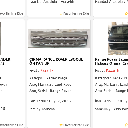
İstanbul Anadolu / Ataşehir
İstanbul Anadolu / 
avorilerime Ekle
Favorilerime Ekle
ANDER
ÇIKMA RANGE ROVER EVOQUE
Range Rover Bagaj
72
ÖN PANJUR
Hatasız Orjinal Ç
Fiyat :
Pazarlık
Fiyat :
Pazarlık
a
Kategori : Yedek Parça
Kategori : Yedek Pa
Rover
Araç Markası : Land Rover
Araç Markası : Lan
er
Araç Serisi : Range Rover
Araç Serisi : Range
İlan Tarihi : 08/07/2026
İlan Tarihi : 13/03
026
İzmir / Bornova
Samsun / Tekkeköy
avorilerime Ekle
Favorilerime Ekle