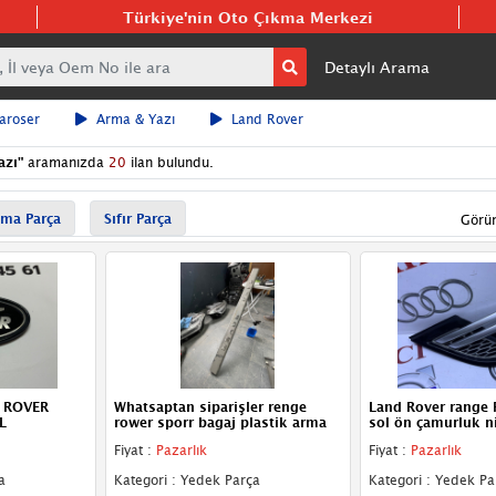
Türkiye'nin Oto Çıkma Merkezi
Detaylı Arama
aroser
Arma & Yazı
Land Rover
azı
"
aramanızda
20
ilan bulundu.
ma Parça
Sıfır Parça
Görü
 ROVER
Whatsaptan siparişler renge
Land Rover range 
L
rower sporr bagaj plastik arma
sol ön çamurluk ni
Fiyat :
Pazarlık
Fiyat :
Pazarlık
a
Kategori : Yedek Parça
Kategori : Yedek Pa