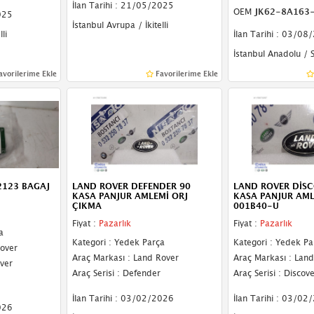
İlan Tarihi : 21/05/2025
OEM
JK62-8A163
025
İstanbul Avrupa / İkitelli
li
İlan Tarihi : 03/08
İstanbul Anadolu / 
avorilerime Ekle
Favorilerime Ekle
2123 BAGAJ
LAND ROVER DEFENDER 90
LAND ROVER DİSC
KASA PANJUR AMLEMİ ORJ
KASA PANJUR AML
ÇIKMA
001B40-U
Fiyat :
Pazarlık
Fiyat :
Pazarlık
a
Kategori : Yedek Parça
Kategori : Yedek Pa
Rover
Araç Markası : Land Rover
Araç Markası : Lan
over
Araç Serisi : Defender
Araç Serisi : Discov
İlan Tarihi : 03/02/2026
İlan Tarihi : 03/02
026