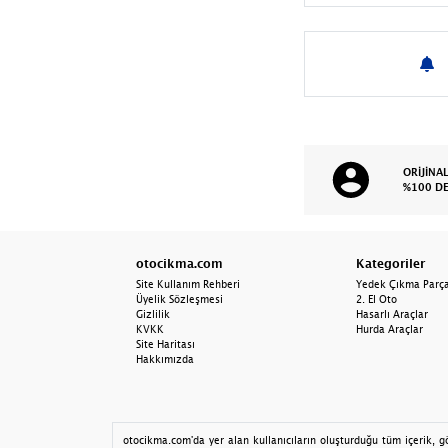
Tampon Izgara Çıtası
Tampon Izgarası
Tampon Reflektörü
Bagaj
ORİJİNA
Bagaj Plastiği
%100 D
Güneşlik
Kılıç Sacı
otocikma.com
Kategoriler
Motor Alt Muhafaza
Site Kullanım Rehberi
Yedek Çıkma Parç
Üyelik Sözleşmesi
2. El Oto
Gizlilik
Hasarlı Araçlar
Torpido
KVKK
Hurda Araçlar
Site Haritası
Far Braketi
Hakkımızda
Far Tablası
Stop Sacı
otocikma.com'da yer alan kullanıcıların oluşturduğu tüm içerik, gör