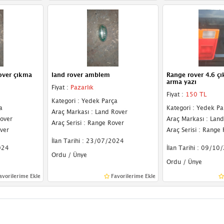
over çıkma
land rover amblem
Range rover 4.6 ç
arma yazı
Fiyat :
Pazarlık
Fiyat :
150 TL
Kategori : Yedek Parça
a
Kategori : Yedek Pa
Araç Markası : Land Rover
Rover
Araç Markası : Lan
Araç Serisi : Range Rover
over
Araç Serisi : Range
İlan Tarihi : 23/07/2024
024
İlan Tarihi : 09/10
Ordu / Ünye
Ordu / Ünye
avorilerime Ekle
Favorilerime Ekle