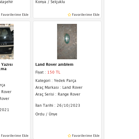
Ataşehir
Konya / Selçuklu
Favorilerime Ekle
Favorilerime Ekle
 Yazısı
Land Rover amblem
ıkma
Fiyat :
150 TL
Kategori : Yedek Parça
rça
Araç Markası : Land Rover
d Rover
Araç Serisi : Range Rover
 Rover
İlan Tarihi : 26/10/2023
/2021
Ordu / Ünye
Favorilerime Ekle
Favorilerime Ekle