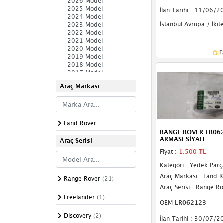
Komple Arka
İlan Tarihi : 11/06/2
İstanbul Avrupa / İkitel
Komple Ön
Ön Şasi
F
Sağ Şasi
Sol Şasi
Araç Markası
Paçalık & Tozluk
Plakalık
Land Rover
RANGE ROVER LR06
Sağ Yan Sac
ARMASI SİYAH
Araç Serisi
Fiyat :
1.500 TL
Sol Yan Sac
Kategori : Yedek Parç
Spoiler
Araç Markası : Land 
Range Rover
(21)
Araç Serisi : Range R
Tavan Çıtası
Freelander
(1)
OEM
LR062123
Bakalitler
Discovery
(2)
İlan Tarihi : 30/07/2