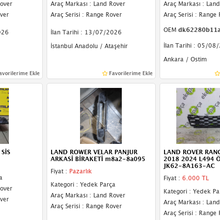
Rover
Araç Markası : Land Rover
Araç Markası : Lan
over
Araç Serisi : Range Rover
Araç Serisi : Range
OEM
dk62280b11a
026
İlan Tarihi : 13/07/2026
İlan Tarihi : 05/08
İstanbul Anadolu / Ataşehir
Ankara / Ostim
avorilerime Ekle
Favorilerime Ekle
SİS
LAND ROWER VELAR PANJUR
LAND ROVER RAN
ARKASİ BİRAKETİ m8a2-8a095
2018 2024 L494 
JK62-8A163-AC
Fiyat :
Pazarlık
a
Fiyat :
6.000 TL
Kategori : Yedek Parça
Rover
Kategori : Yedek Pa
Araç Markası : Land Rover
over
Araç Markası : Lan
Araç Serisi : Range Rover
Araç Serisi : Range