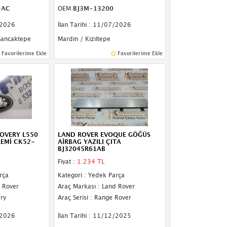
-AC
OEM
BJ3M-13200
/2026
İlan Tarihi : 11/07/2026
Sancaktepe
Mardin / Kızıltepe
Favorilerime Ekle
Favorilerime Ekle
OVERY L550
LAND ROVER EVOQUE GÖĞÜS
EMİ CK52-
AİRBAG YAZILI ÇITA
BJ32045R61AB
Fiyat :
1.234 TL
rça
Kategori : Yedek Parça
d Rover
Araç Markası : Land Rover
ery
Araç Serisi : Range Rover
/2026
İlan Tarihi : 11/12/2025