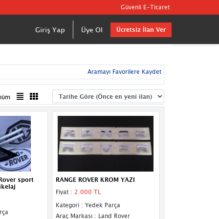
Güvenli E-Ticaret
Giriş Yap
Üye Ol
Ücretsiz İlan Ver
Aramayı Favorilere Kaydet
nüm
Rover sport
RANGE ROVER KROM YAZI
kelaj
Fiyat :
2.000 TL
Kategori : Yedek Parça
rça
Araç Markası : Land Rover