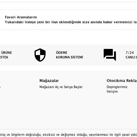
Favori Aramalarım
Yukarıdaki listeye yeni bir ilan eklendiğinde size anında haber vermemizi is
L ÜRÜNE
ÖDEME
7/24
ESTEK
KORUMA SİSTEMİ
CANLI 
Mağazalar
Otocikma Rekl
a
Mağazanı Aç ve Satışa Başla!
Dopinglerimiz
İletişim
üş ve bilgilerin doğruluğu, eksiksiz ve değişmez olduğu, yayınlanması ile ilgili yasal yüküm