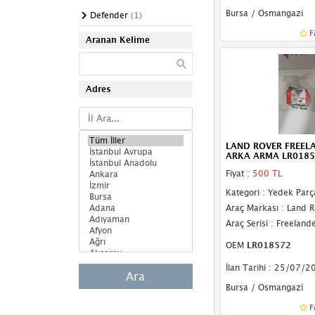
Body Kit
Bursa / Osmangazi
Defender
(1)
F
Kapı Sacı
Aranan Kelime
Arma & Yazı
Adres
Dış Ayna Camları
Dış Ayna Gövdeleri
Dış Ayna Komple
LAND ROVER FREEL
ARKA ARMA LR0185
İç Ayna
Fiyat :
500 TL
Kategori : Yedek Parç
Podye Sacı
Araç Markası : Land 
Rüzgarlık
Araç Serisi : Freeland
OEM
LR018572
Ön Cam
İlan Tarihi : 25/07/2
Marşpiyel Kaplama
Ara
Bakaliti
Bursa / Osmangazi
F
Marşpiyel Sacı