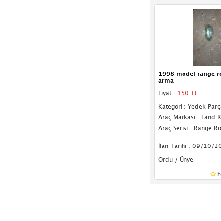
Arka Cam
Kapı Camları
Kelebek Camı
Ön Cam Izgarası
1998 model range r
arma
Sunroof
Fiyat :
150 TL
Tente
Kategori : Yedek Parç
Araç Markası : Land 
Karlık
Araç Serisi : Range R
Sis Farı Çerçevesi
İlan Tarihi : 09/10/2
Ordu / Ünye
Ön Tampon
F
Arka Tampon
Tampon Braketi
Tampon Demiri