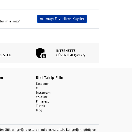
Aramayı Favorilere Kaydet
ter misiniz?
İNTERNETTE
DESTEK
GÜVENLİ ALIŞVERİŞ
am
Bizi Takip Edin
Facebook
X
Instagram
Youtube
Pinterest
Tiktok
Blog
lülükler içeriği oluşturan kullanıcıya aittir. Bu içeriğin, görüş ve