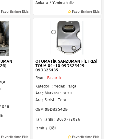
Ankara / Yenimahalle
Favorilerime Ekle
Favorilerime Ekle
ZUMAN
OTOMATİK ŞANZUMAN FİLTRESİ
26)
TOUA 04-10 09D325429
09D325435
Fiyat :
Pazarlık
rça
Kategori : Yedek Parça
u
Araç Markası : Isuzu
Araç Serisi : Tora
/2026
OEM
09D325429
le
İlan Tarihi : 30/07/2026
İzmir / Çiğli
Favorilerime Ekle
Favorilerime Ekle