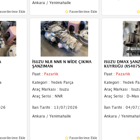
Ankara / Yenimahalle
avorilerime Ekle
Favorilerime Ekle
A
İSUZU NLR NNR N WİDE ÇIKMA
ISUZU DMAX ŞAN
ŞANZIMAN
KUYRUĞU (XS407S
Fiyat :
Pazarlık
Fiyat :
Pazarlık
a
Kategori : Yedek Parça
Kategori : Yedek Pa
Araç Markası : Isuzu
Araç Markası : Isuz
Araç Serisi : NNR
Araç Serisi : D-Max
026
İlan Tarihi : 13/07/2026
İlan Tarihi : 04/07
Ankara / Yenimahalle
Ankara / Yenimahal
avorilerime Ekle
Favorilerime Ekle