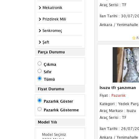
Araç Serisi : TF
Mekatronik
İlan Tarihi : 30/07/2
Prizdirek Mili
Ankara / Yenimahalle
Senkromeç
F
Şaft
Parça Durumu
Şanzıman Komple
Çıkma
Şanzıman Robotu
Sıfır
Transfer Kutusu
Tümü
Isuzu tfr şanzıman
Türbin
Fiyat Durumu
Fiyat :
Pazarlık
Vites Dişlileri
Pazarlık Göster
Kategori : Yedek Parç
Pazarlık Gösterme
Araç Markası : Isuzu
Vites Halatı
Araç Serisi : TF
Model Yılı
Vites Kolu
İlan Tarihi : 26/07/2
Vites Körüğü
Ankara / Yenimahalle