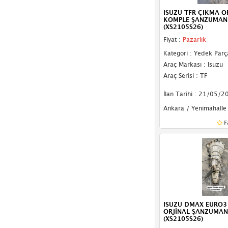
ISUZU TFR ÇIKMA O
KOMPLE ŞANZUMAN
(XS2105S26)
Fiyat :
Pazarlık
Kategori : Yedek Parç
Araç Markası : Isuzu
Araç Serisi : TF
İlan Tarihi : 21/05/2
Ankara / Yenimahalle
F
ISUZU DMAX EURO3
ORJİNAL ŞANZUMAN
(XS2105S26)