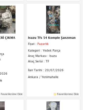
LERİ ÇIKMA
Isuzu Tfs 54 Komple Şanzıman
Fiyat :
Pazarlık
Kategori : Yedek Parça
rça
Araç Markası : Isuzu
u
Araç Serisi : TF
İlan Tarihi : 20/07/2026
/2026
Ankara / Yenimahalle
le
Favorilerime Ekle
Favorilerime Ekle