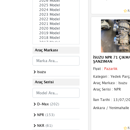
Vites Maşonu
F
Vites Mekanizması
Volant
Yağ Soğutucu
Araç Markası
İSUZU NPR 71 ÇIKM
ŞANZIMAN
Fiyat :
Pazarlık
Isuzu
Kategori : Yedek Parç
Araç Serisi
Araç Markası : Isuzu
Araç Serisi : NPR
İlan Tarihi : 13/07/2
D-Max
(202)
Ankara / Yenimahalle
NPR
(153)
NKR
(61)
F