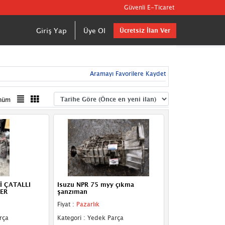
Güvenli E-Ticaret
Giriş Yap
Üye Ol
Ücretsiz İlan Ver
Aramayı Favorilere Kaydet
nüm
İ ÇATALLI
Isuzu NPR 75 myy çıkma
ER
şanzıman
Fiyat :
Pazarlık
rça
Kategori : Yedek Parça