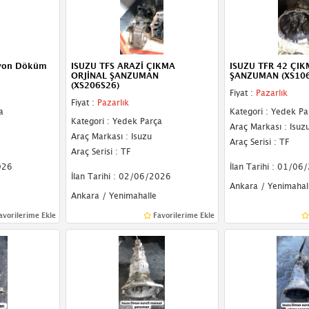
iyon Döküm
ISUZU TFS ARAZİ ÇIKMA
ISUZU TFR 42 ÇIK
ORJİNAL ŞANZUMAN
ŞANZUMAN (XS106
(XS206S26)
Fiyat :
Pazarlık
Fiyat :
Pazarlık
a
Kategori : Yedek Pa
Kategori : Yedek Parça
Araç Markası : Isuz
Araç Markası : Isuzu
Araç Serisi : TF
Araç Serisi : TF
026
İlan Tarihi : 01/06
İlan Tarihi : 02/06/2026
Ankara / Yenimahal
Ankara / Yenimahalle
avorilerime Ekle
Favorilerime Ekle