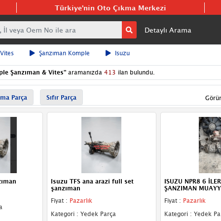
Türkiye'nin Oto Çıkma Merkezi
Detaylı Arama
Vites
Şanzıman Komple
Isuzu
le Şanzıman & Vites
"
aramanızda
413
ilan bulundu.
ma Parça
Sıfır Parça
Görü
zıman
Isuzu TFS ana arazi full set
ISUZU NPR8 6 İLER
şanzıman
ŞANZIMAN MUAYY
Fiyat :
Pazarlık
Fiyat :
Pazarlık
a
Kategori : Yedek Parça
Kategori : Yedek Pa