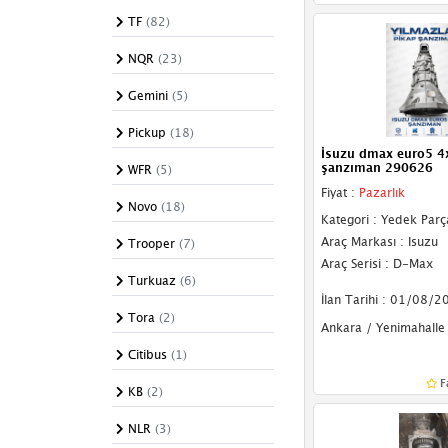
TF
(82)
NQR
(23)
Gemini
(5)
Pickup
(18)
İsuzu dmax euro5 4
şanzıman 290626
WFR
(5)
Fiyat :
Pazarlık
Novo
(18)
Kategori : Yedek Parç
Araç Markası : Isuzu
Trooper
(7)
Araç Serisi : D-Max
Turkuaz
(6)
İlan Tarihi : 01/08/2
Tora
(2)
Ankara / Yenimahalle
Citibus
(1)
F
KB
(2)
NLR
(3)