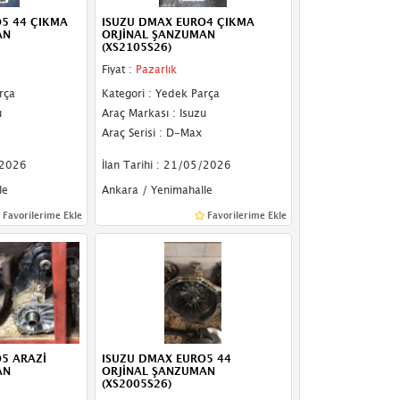
5 44 ÇIKMA
ISUZU DMAX EURO4 ÇIKMA
AN
ORJİNAL ŞANZUMAN
(XS2105S26)
Fiyat :
Pazarlık
rça
Kategori : Yedek Parça
u
Araç Markası : Isuzu
Araç Serisi : D-Max
/2026
İlan Tarihi : 21/05/2026
le
Ankara / Yenimahalle
Favorilerime Ekle
Favorilerime Ekle
5 ARAZİ
ISUZU DMAX EURO5 44
AN
ORJİNAL ŞANZUMAN
(XS2005S26)