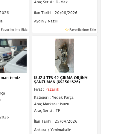
Araç Serisi : D-Max
/2026
İlan Tarihi : 20/06/2026
le
Aydın / Nazilli
Favorilerime Ekle
Favorilerime Ekle
uman temiz
ISUZU TFS 42 ÇIKMA ORJİNAL
ŞANZUMAN (XS2504S26)
Fiyat :
Pazarlık
rça
Kategori : Yedek Parça
u
Araç Markası : Isuzu
Araç Serisi : TF
/2026
İlan Tarihi : 25/04/2026
Ankara / Yenimahalle