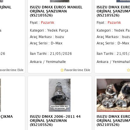
RJİNAL
ISUZU DMAX EURO5 MANUEL
ISUZU DMAX EURO
ORJİNAL ŞANZUMAN
ORJİNAL ŞANZUM
(XS2105S26)
(XS2105S26)
Fiyat :
Pazarlık
Fiyat :
Pazarlık
a
Kategori : Yedek Parça
Kategori : Yedek Pa
Araç Markası : Isuzu
Araç Markası : Isuz
Araç Serisi : D-Max
Araç Serisi : D-Max
026
İlan Tarihi : 21/05/2026
İlan Tarihi : 21/05
Ankara / Yenimahalle
Ankara / Yenimahal
avorilerime Ekle
Favorilerime Ekle
 ÇIKMA
ISUZU DMAX 2006-2011 44
ISUZU DMAX EURO
ORJİNAL ŞANZUMAN
ORJİNAL ŞANZUM
(XS2105S26)
(XS2105S26)