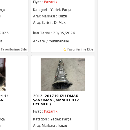
Fiyat :
Pazarlık
rça
Kategori : Yedek Parça
u
Araç Markası : Isuzu
Araç Serisi : D-Max
/2026
İlan Tarihi : 20/05/2026
le
Ankara / Yenimahalle
Favorilerime Ekle
Favorilerime Ekle
4 44
2012-2017 ISUZU DMAX
AN
ŞANZIMAN ( MANUEL 4X2
UYUMLU )
Fiyat :
Pazarlık
rça
Kategori : Yedek Parça
u
Araç Markası : Isuzu