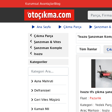
Kurumsal Avantajlar
Blog
Ana Sayfa
Çıkma Parça
Şanzıman & 
Çıkma Parça
"
Isuzu Şanzıman Komp
Şanzıman & Vites
Şanzıman Komple
Tüm İlanlar
Çık
Isuzu
Kategoriler
Ayna Mahruti
Defransiyel
Isuzu tfs çıkma şan
Fiyat :
Pazarlık
Geri Vites Müşürü
Kategori : Yedek Parç
Kamalı Mil
Araç Markası : Isuzu