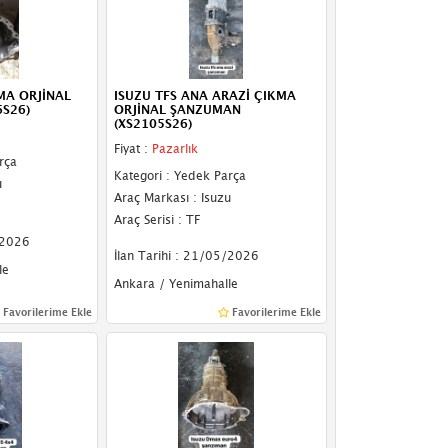
MA ORJİNAL
ISUZU TFS ANA ARAZİ ÇIKMA
S26)
ORJİNAL ŞANZUMAN
(XS2105S26)
Fiyat :
Pazarlık
rça
Kategori : Yedek Parça
u
Araç Markası : Isuzu
Araç Serisi : TF
/2026
İlan Tarihi : 21/05/2026
le
Ankara / Yenimahalle
Favorilerime Ekle
Favorilerime Ekle