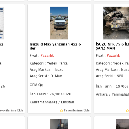
x2
Isuzu d Max Şanzıman 4x2 6
İSUZU NPR 75 6 İ
ileri
ŞANZIMAN
Fiyat :
Pazarlık
Fiyat :
Pazarlık
a
Kategori : Yedek Parça
Kategori : Yedek Pa
Araç Markası : Isuzu
Araç Markası : Isuz
Araç Serisi : D-Max
Araç Serisi : NPR
OEM
Qq
026
İlan Tarihi : 19/06
İlan Tarihi : 26/06/2026
Ankara / Yenimahal
Kahramanmaraş / Elbistan
avorilerime Ekle
Favorilerime Ekle