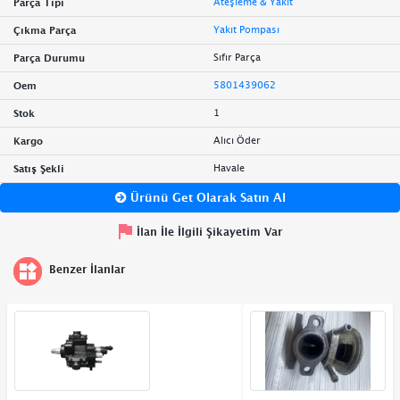
Ateşleme & Yakıt
Parça Tipi
Yakıt Pompası
Çıkma Parça
Sıfır Parça
Parça Durumu
5801439062
Oem
1
Stok
Alıcı Öder
Kargo
Havale
Satış Şekli
Ürünü Get Olarak Satın Al
İlan İle İlgili Şikayetim Var
Benzer İlanlar