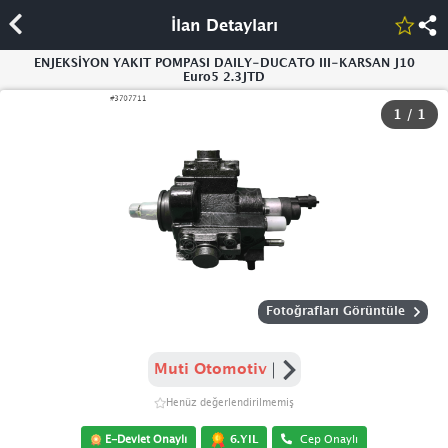
İlan Detayları
ENJEKSİYON YAKIT POMPASI DAILY-DUCATO III-KARSAN J10
Euro5 2.3JTD
1
/
1
Fotoğrafları Görüntüle
Muti Otomotiv
Henüz değerlendirilmemiş
6.YIL
E-Devlet Onaylı
Cep Onaylı