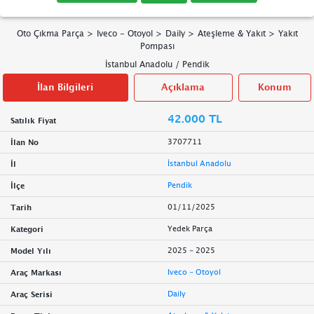
Oto Çıkma Parça
>
Iveco - Otoyol
>
Daily
>
Ateşleme & Yakıt
>
Yakıt
Pompası
İstanbul Anadolu
/
Pendik
İlan Bilgileri
Açıklama
Konum
42.000 TL
Satılık Fiyat
3707711
İlan No
İstanbul Anadolu
İl
Pendik
İlçe
01/11/2025
Tarih
Yedek Parça
Kategori
2025 - 2025
Model Yılı
Iveco - Otoyol
Araç Markası
Daily
Araç Serisi