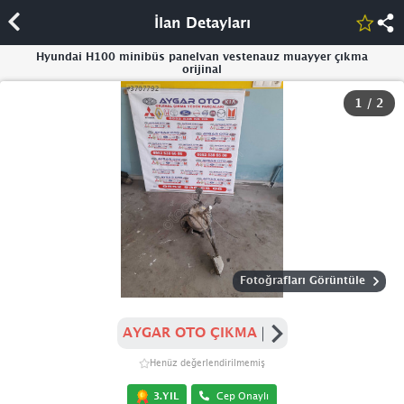
İlan Detayları
Hyundai H100 minibüs panelvan vestenauz muayyer çıkma
orijinal
1
/
2
Fotoğrafları Görüntüle
AYGAR OTO ÇIKMA
Henüz değerlendirilmemiş
3.YIL
Cep Onaylı