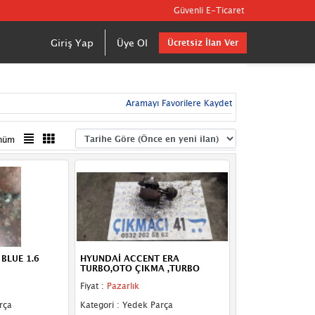
Güvenli E-Ticaret
Giriş Yap
Üye Ol
Ücretsiz İlan Ver
Aramayı Favorilere Kaydet
nüm
BLUE 1.6
HYUNDAİ ACCENT ERA
TURBO,OTO ÇIKMA ,TURBO
Fiyat :
Pazarlık
rça
Kategori : Yedek Parça