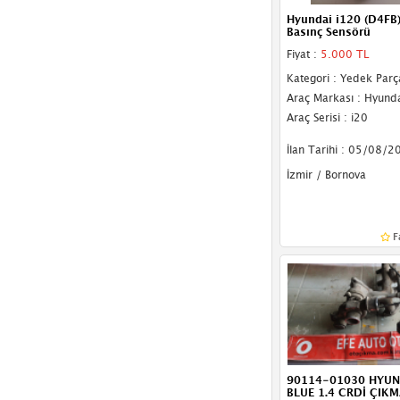
Hyundai i120 (D4FB
Basınç Sensörü
Fiyat :
5.000 TL
Kategori : Yedek Parç
Araç Markası : Hyund
Araç Serisi : i20
İlan Tarihi : 05/08/2
İzmir / Bornova
F
90114-01030 HYUND
BLUE 1.4 CRDİ ÇIK