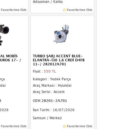
Adıyaman / Kahta
Favorilerime Ekle
Favorilerime Ekle
NAL MOBİS
TURBO ŞARJ ACCENT BLUE-
URO6 17- /
ELANTRA-İ30 1.6 CRDİ D4FB
11-/ 282012A701
Fiyat :
550 TL
rça
Kategori : Yedek Parça
ndai
Araç Markası : Hyundai
Araç Serisi : Accent
0
OEM
28201-2A701
/2026
İlan Tarihi : 16/07/2026
Samsun / Merkez
Favorilerime Ekle
Favorilerime Ekle