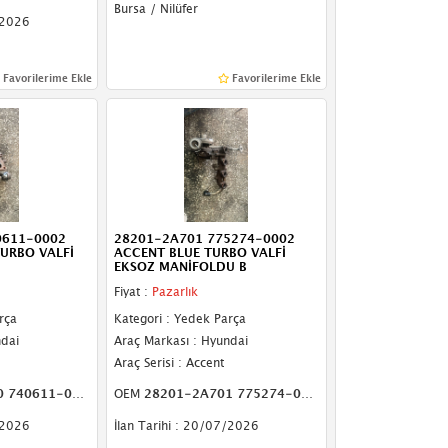
Bursa / Nilüfer
/2026
Favorilerime Ekle
Favorilerime Ekle
0611-0002
28201-2A701 775274-0002
TURBO VALFİ
ACCENT BLUE TURBO VALFİ
EKSOZ MANİFOLDU B
Fiyat :
Pazarlık
rça
Kategori : Yedek Parça
ndai
Araç Markası : Hyundai
Araç Serisi : Accent
740611-0002
OEM
28201-2A701 775274-0002
/2026
İlan Tarihi : 20/07/2026