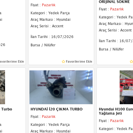
ORİJİNAL SÖKME
Fiyat :
Pazarlık
Fiyat :
Pazarlık
a
Kategori : Yedek Parça
Kategori : Yedek Pa
ai
Araç Markası : Hyundai
Araç Markası : Hyu
Araç Serisi : Accent
Araç Serisi : Accent
İlan Tarihi : 16/07/2026
İlan Tarihi : 16/07
026
Bursa / Nilüfer
Bursa / Nilüfer
avorilerime Ekle
Favorilerime Ekle
i Turbo
HYUNDAİ İ20 ÇIKMA TURBO
Hyundai H100 Eur
Yağlama Jeti
Fiyat :
Pazarlık
Fiyat :
Pazarlık
a
Kategori : Yedek Parça
Kategori : Yedek Pa
ai
Araç Markası : Hyundai