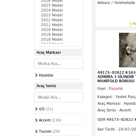
Ankara / Yenimahalle
Krank Kasnağı
Krank Sensörü
F
Külbütör Kapağı
V Kayışı
Piston
Araç Markası
Piston Kolu
49173-02622 K161
Piston Mili
Hyundai
ADMİRA 3 SİLİNDİR
MANİFOLD BORUSU
PCV Valfi
Araç Serisi
Fiyat :
Pazarlık
Rulman
Kategori : Yedek Parç
Araç Markası : Hyund
Subap
i20
(21)
Araç Serisi : Accent
Triger Kapağı
OEM
49173-02622 
Accent
(130)
İlan Tarihi : 20/07/2
Triger Kayışı
Tucson
(28)