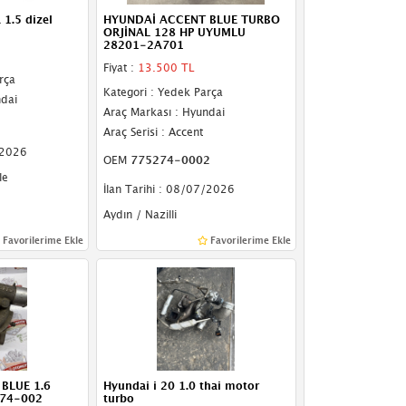
 1.5 dizel
HYUNDAİ ACCENT BLUE TURBO
ORJİNAL 128 HP UYUMLU
28201-2A701
Fiyat :
13.500 TL
rça
Kategori : Yedek Parça
ndai
Araç Markası : Hyundai
Araç Serisi : Accent
/2026
OEM
775274-0002
le
İlan Tarihi : 08/07/2026
Aydın / Nazilli
Favorilerime Ekle
Favorilerime Ekle
BLUE 1.6
Hyundai i 20 1.0 thai motor
274-002
turbo