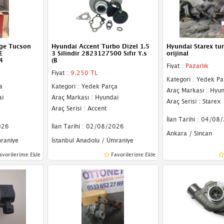
ge Tucson
Hyundai Accent Turbo Dizel 1.5
Hyundai Starex tu
E
3 Silindir 2823127500 Sıfır Y.s
orijinal
4
(B
Fiyat :
Pazarlık
Fiyat :
9.250 TL
Kategori : Yedek Pa
a
Kategori : Yedek Parça
Araç Markası : Hyu
ai
Araç Markası : Hyundai
Araç Serisi : Starex
Araç Serisi : Accent
İlan Tarihi : 04/08
026
İlan Tarihi : 02/08/2026
Ankara / Sincan
mraniye
İstanbul Anadolu / Ümraniye
avorilerime Ekle
Favorilerime Ekle