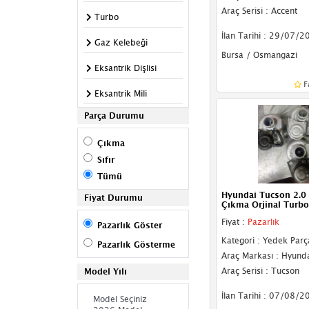
Araç Serisi : Accent
Turbo
İlan Tarihi : 29/07/2
Gaz Kelebeği
Bursa / Osmangazi
Eksantrik Dişlisi
F
Eksantrik Mili
Parça Durumu
Contalar
Çıkma
Motor Braketi
Sıfır
Emme Manifoldu
Tümü
Hyundai Tucson 2.0 
Flanş
Fiyat Durumu
Çıkma Orjinal Turbo
Kanister
Fiyat :
Pazarlık
Pazarlık Göster
Kategori : Yedek Parç
Pazarlık Gösterme
Karter
Araç Markası : Hyund
Araç Serisi : Tucson
Model Yılı
Kompresör
İlan Tarihi : 07/08/2
Motor Kapağı