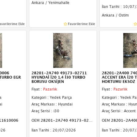
Ankara / Yenimahalle
İlan Tarihi : 10/07
Ankara / Ostim
avorilerime Ekle
Favorilerime Ekle
0006
28201-2A740 49173-02711
28201-2A400 74
 TURBO EGR
HYUNDAİ İ20 1.4 İ30 TURBO
ACCENT ERA İ20 
BORUSU OKSİJEN
HORTUMU EKSOZ
Fiyat :
Pazarlık
Fiyat :
Pazarlık
a
Kategori : Yedek Parça
Kategori : Yedek Pa
ai
Araç Markası : Hyundai
Araç Markası : Hyu
Araç Serisi : i30
Araç Serisi : Accent
K1610006
OEM
28201-2A740 49173-02711
OEM
28201-2A400 
026
İlan Tarihi : 20/07/2026
İlan Tarihi : 20/07