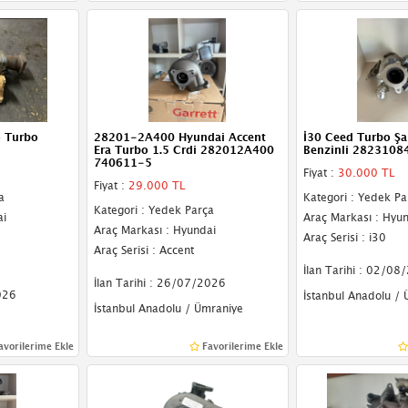
 Turbo
28201-2A400 Hyundai Accent
İ30 Ceed Turbo Şa
Era Turbo 1.5 Crdi 282012A400
Benzinli 2823108
740611-5
Fiyat :
30.000 TL
Fiyat :
29.000 TL
a
Kategori : Yedek Pa
Kategori : Yedek Parça
ai
Araç Markası : Hyu
Araç Markası : Hyundai
Araç Serisi : i30
Araç Serisi : Accent
İlan Tarihi : 02/08
İlan Tarihi : 26/07/2026
026
İstanbul Anadolu /
İstanbul Anadolu / Ümraniye
avorilerime Ekle
Favorilerime Ekle