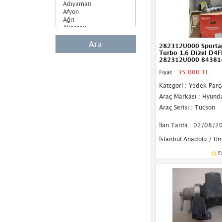
Ara
282312U000 Sporta
Turbo 1.6 Dizel D4F
282312U000 84381
Fiyat :
35.000 TL
Kategori : Yedek Parç
Araç Markası : Hyund
Araç Serisi : Tucson
İlan Tarihi : 02/08/2
İstanbul Anadolu / Ü
F