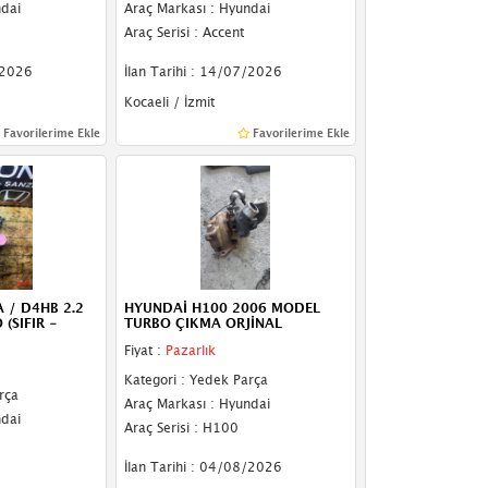
ndai
Araç Markası : Hyundai
Araç Serisi : Accent
/2026
İlan Tarihi : 14/07/2026
Kocaeli / İzmit
Favorilerime Ekle
Favorilerime Ekle
 / D4HB 2.2
HYUNDAİ H100 2006 MODEL
(SIFIR -
TURBO ÇIKMA ORJİNAL
Fiyat :
Pazarlık
Kategori : Yedek Parça
rça
Araç Markası : Hyundai
ndai
Araç Serisi : H100
İlan Tarihi : 04/08/2026