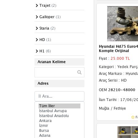
Kulak
Trajet
(2)
Motor Takozu
Galloper
(1)
Piyano Tuşu
Staria
(2)
Segman
HD
(1)
Hyundai Hd75 Euro4
Su Radyatörü
Komple Orijinal
H1
(6)
Fiyat :
25.000 TL
Yağ Çubuğu
Aranan Kelime
Kategori : Yedek Parç
Yağ Kapağı
Araç Markası : Hyund
Araç Serisi : HD
Adres
OEM
28210-48000
İlan Tarihi : 17/06/2
Muğla / Fethiye
F