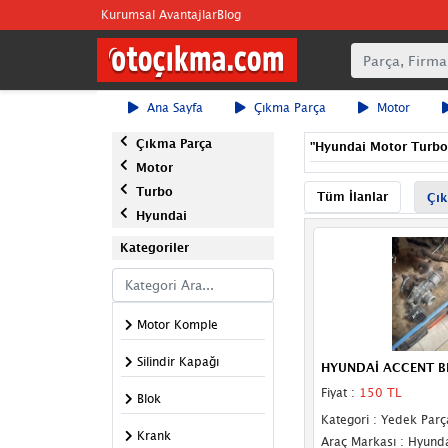
Kurumsal Avantajlar
Blog
Ana Sayfa
Çıkma Parça
Motor
Çıkma Parça
"
Hyundai Motor Turbo
Motor
Turbo
Tüm İlanlar
Çık
Hyundai
Kategoriler
Motor Komple
Silindir Kapağı
HYUNDAİ ACCENT B
Fiyat :
150 TL
Blok
Kategori : Yedek Parç
Krank
Araç Markası : Hyund