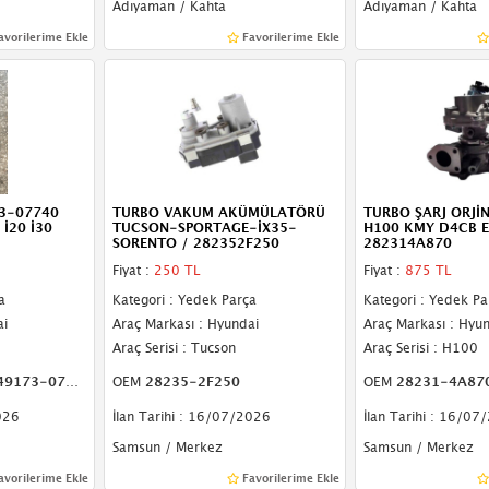
Adıyaman / Kahta
Adıyaman / Kahta
avorilerime Ekle
Favorilerime Ekle
3-07740
TURBO VAKUM AKÜMÜLATÖRÜ
TURBO ŞARJ ORJİ
İ20 İ30
TUCSON-SPORTAGE-İX35-
H100 KMY D4CB E
SORENTO / 282352F250
282314A870
Fiyat :
250 TL
Fiyat :
875 TL
a
Kategori : Yedek Parça
Kategori : Yedek Pa
ai
Araç Markası : Hyundai
Araç Markası : Hyu
Araç Serisi : Tucson
Araç Serisi : H100
7740 06KX3-F1
OEM
28235-2F250
OEM
28231-4A87
026
İlan Tarihi : 16/07/2026
İlan Tarihi : 16/07
Samsun / Merkez
Samsun / Merkez
avorilerime Ekle
Favorilerime Ekle