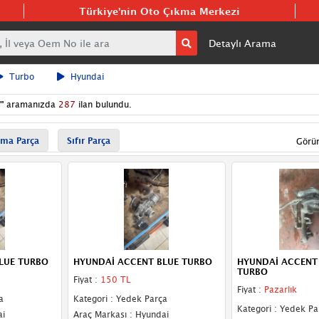
Türkiye'nin Oto Çıkma Merkezi
Detaylı Arama
Turbo
Hyundai
"
aramanızda
287
ilan bulundu.
ma Parça
Sıfır Parça
Görü
LUE TURBO
HYUNDAİ ACCENT BLUE TURBO
HYUNDAİ ACCENT 
TURBO
Fiyat :
150 TL
Fiyat :
Pazarlık
a
Kategori : Yedek Parça
Kategori : Yedek Pa
ai
Araç Markası : Hyundai