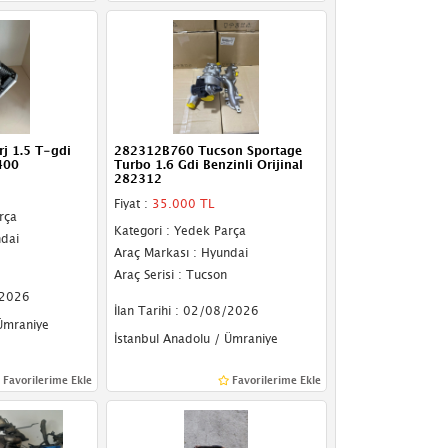
rj 1.5 T-gdi
282312B760 Tucson Sportage
400
Turbo 1.6 Gdi Benzinli Orijinal
282312
Fiyat :
35.000 TL
rça
Kategori : Yedek Parça
ndai
Araç Markası : Hyundai
Araç Serisi : Tucson
/2026
İlan Tarihi : 02/08/2026
 Ümraniye
İstanbul Anadolu / Ümraniye
Favorilerime Ekle
Favorilerime Ekle