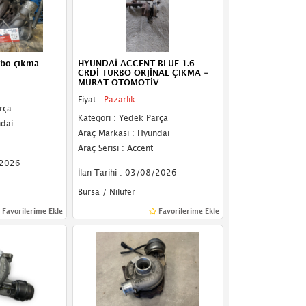
rbo çıkma
HYUNDAİ ACCENT BLUE 1.6
CRDİ TURBO ORJİNAL ÇIKMA -
MURAT OTOMOTİV
Fiyat :
Pazarlık
rça
Kategori : Yedek Parça
ndai
Araç Markası : Hyundai
Araç Serisi : Accent
/2026
İlan Tarihi : 03/08/2026
Bursa / Nilüfer
Favorilerime Ekle
Favorilerime Ekle