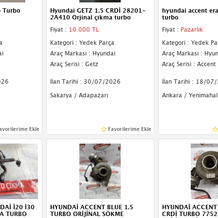
) Turbo
Hyundai GETZ 1.5 CRDİ 28201-
hyundai accent era
2A410 Orjinal çıkma turbo
turbo
Fiyat :
10.000 TL
Fiyat :
Pazarlık
a
Kategori : Yedek Parça
Kategori : Yedek Pa
ai
Araç Markası : Hyundai
Araç Markası : Hyu
Araç Serisi : Getz
Araç Serisi : Accent
026
İlan Tarihi : 30/07/2026
İlan Tarihi : 18/07
Sakarya / Adapazarı
Ankara / Yenimahal
avorilerime Ekle
Favorilerime Ekle
Aİ İ20 İ30
HYUNDAİ ACCENT BLUE 1.5
HYUNDAİ ACCENT 
MA TURBO
TURBO ORİJİNAL SÖKME
CRDİ TURBO 775