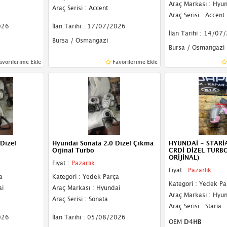
Araç Markası : Hyu
Araç Serisi : Accent
Araç Serisi : Accent
026
İlan Tarihi : 17/07/2026
İlan Tarihi : 14/07
Bursa / Osmangazi
Bursa / Osmangazi
avorilerime Ekle
Favorilerime Ekle
Dizel
Hyundai Sonata 2.0 Dizel Çıkma
HYUNDAİ - STARİA
Orjinal Turbo
CRDİ DİZEL TURBO 
ORİJİNAL)
Fiyat :
Pazarlık
Fiyat :
Pazarlık
a
Kategori : Yedek Parça
Kategori : Yedek Pa
ai
Araç Markası : Hyundai
Araç Markası : Hyu
Araç Serisi : Sonata
Araç Serisi : Staria
026
İlan Tarihi : 05/08/2026
OEM
D4HB