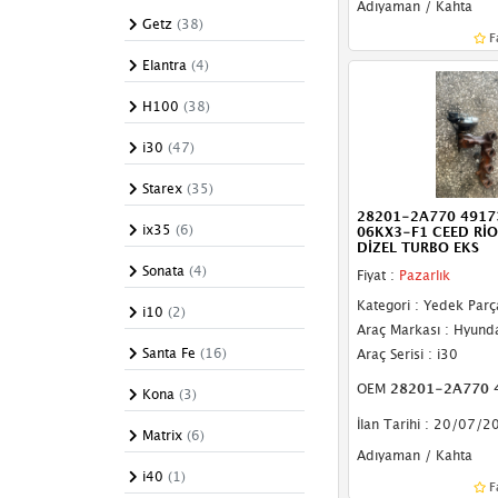
Adıyaman / Kahta
Triger Rulmanı
Getz
(38)
F
Triger Seti
Elantra
(4)
Turbo Hortumu
H100
(38)
Turbo Valfi
i30
(47)
Vakum Pompası
Starex
(35)
28201-2A770 4917
Vuruntu Sensörü
ix35
(6)
06KX3-F1 CEED RİO 
DİZEL TURBO EKS
Yağ Pompası
Sonata
(4)
Fiyat :
Pazarlık
Kategori : Yedek Parç
Yağ Müşürü
i10
(2)
Araç Markası : Hyund
Yağ Soğutucu
Santa Fe
(16)
Araç Serisi : i30
Yağ Basınç Sensörü
OEM
28201-2A770 49173-0
Kona
(3)
İlan Tarihi : 20/07/2
Biyel
Matrix
(6)
Adıyaman / Kahta
Keçe
i40
(1)
F