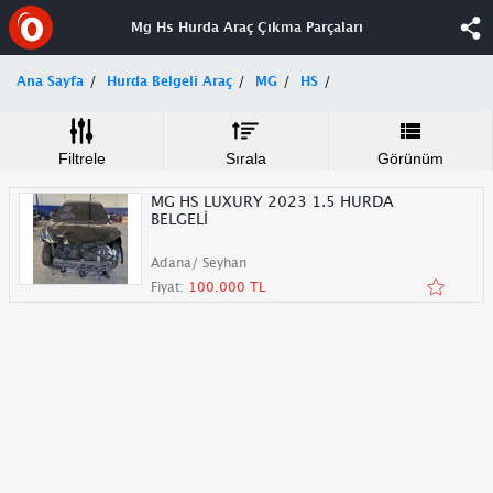
Mg Hs Hurda Araç Çıkma Parçaları
Ana Sayfa
Hurda Belgeli Araç
MG
HS
Filtrele
Sırala
Görünüm
MG HS LUXURY 2023 1.5 HURDA
BELGELİ
Adana/ Seyhan
Fiyat:
100.000 TL