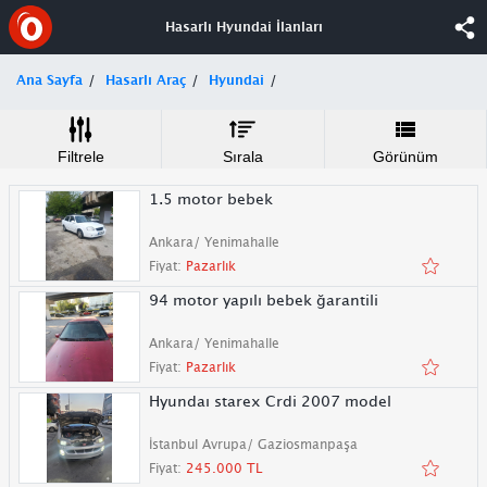
Hasarlı Hyundai İlanları
Ana Sayfa
Hasarlı Araç
Hyundai
Filtrele
Sırala
Görünüm
1.5 motor bebek
Ankara/ Yenimahalle
Fiyat:
Pazarlık
94 motor yapılı bebek ğarantili
Ankara/ Yenimahalle
Fiyat:
Pazarlık
Hyundaı starex Crdi 2007 model
İstanbul Avrupa/ Gaziosmanpaşa
Fiyat:
245.000 TL